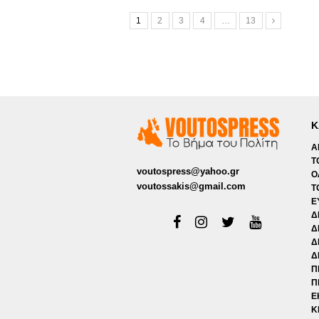
1
2
3
4
…
13
Κ
Α
Τ
voutospress@yahoo.gr
Ο
voutossakis@gmail.com
Τ
Ε
Δ
Δ
Δ
Δ
Π
Π
Ε
Κ