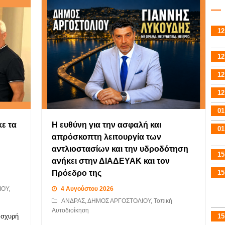
12
12
12
12
01
κε τα
Η ευθύνη για την ασφαλή και
01
απρόσκοπτη λειτουργία των
αντλιοστασίων και την υδροδότηση
15
ανήκει στην ΔΙΑΔΕΥΑΚ και τον
15
Πρόεδρο της
ΙΟΥ
,
4 Αυγούστου 2026
ΑΝΔΡΑΣ
,
ΔΗΜΟΣ ΑΡΓΟΣΤΟΛΙΟΥ
,
Τοπική
Αυτοδιοίκηση
15
Ισχυρή