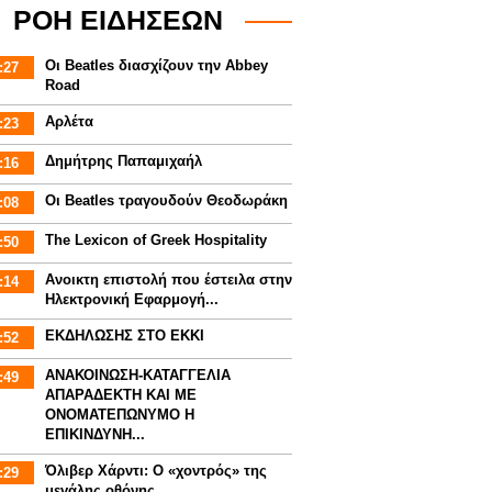
ΡΟΗ ΕΙΔΗΣΕΩΝ
Οι Beatles διασχίζουν την Abbey
:27
Road
Αρλέτα
:23
Δημήτρης Παπαμιχαήλ
:16
Οι Beatles τραγουδούν Θεοδωράκη
:08
The Lexicon of Greek Hospitality
:50
Aνοικτη επιστολή που έστειλα στην
:14
Ηλεκτρονική Εφαρμογή...
ΕΚΔΗΛΩΣΗΣ ΣΤΟ ΕΚΚΙ
:52
ΑΝΑΚΟΙΝΩΣΗ-ΚΑΤΑΓΓΕΛΙΑ
:49
ΑΠΑΡΑΔΕΚΤΗ ΚΑΙ ΜΕ
ΟΝΟΜΑΤΕΠΩΝΥΜΟ Η
ΕΠΙΚΙΝΔΥΝΗ...
Όλιβερ Χάρντι: Ο «χοντρός» της
:29
μεγάλης οθόνης