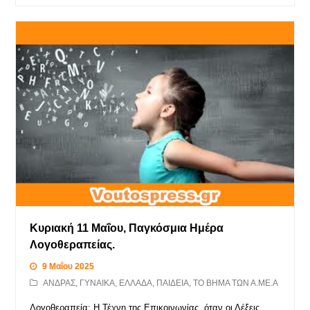
Κυριακή 11 Μαΐου, Παγκόσμια Ημέρα
Λογοθεραπείας.
9 Μαΐου 2025
ΑΝΔΡΑΣ
,
ΓΥΝΑΙΚΑ
,
ΕΛΛΑΔΑ
,
ΠΑΙΔΕΙΑ
,
ΤΟ ΒΗΜΑ ΤΩΝ Α.ΜΕ.Α
Λογοθεραπεία: Η Τέχνη της Επικοινωνίας, όταν οι Λέξεις