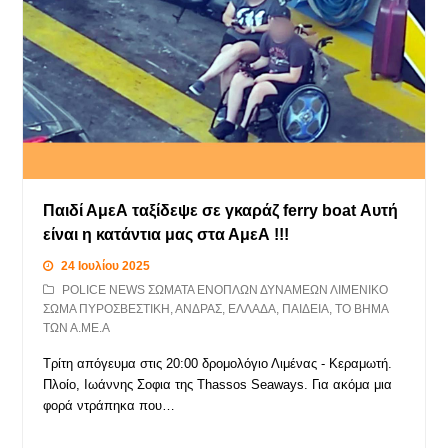
Παιδί ΑμεΑ ταξίδεψε σε γκαράζ ferry boat Αυτή
είναι η κατάντια μας στα ΑμεΑ !!!
24 Ιουλίου 2025
POLICE NEWS ΣΩΜΑΤΑ ΕΝΟΠΛΩΝ ΔΥΝΑΜΕΩΝ ΛΙΜΕΝΙΚΟ
ΣΩΜΑ ΠΥΡΟΣΒΕΣΤΙΚΗ
,
ΑΝΔΡΑΣ
,
ΕΛΛΑΔΑ
,
ΠΑΙΔΕΙΑ
,
ΤΟ ΒΗΜΑ
ΤΩΝ Α.ΜΕ.Α
Τρίτη απόγευμα στις 20:00 δρομολόγιο Λιμένας - Κεραμωτή.
Πλοίο, Ιωάννης Σοφια της Thassos Seaways. Για ακόμα μια
φορά ντράπηκα που…