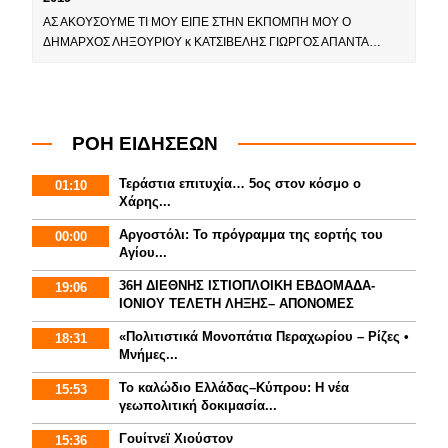
ΑΣ ΑΚΟΥΣΟΥΜΕ ΤΙ ΜΟΥ ΕΙΠΕ ΣΤΗΝ ΕΚΠΟΜΠΗ ΜΟΥ Ο
ΔΗΜΑΡΧΟΣ ΛΗΞΟΥΡΙΟΥ κ ΚΑΤΣΙΒΕΛΗΣ ΓΙΩΡΓΟΣ ΑΠΑΝΤΑ…
ΡΟΗ ΕΙΔΗΣΕΩΝ
Τεράστια επιτυχία… 5ος στον κόσμο ο
01:10
Χάρης...
Αργοστόλι: Το πρόγραμμα της εορτής του
00:00
Αγίου...
36Η ΔΙΕΘΝΗΣ ΙΣΤΙΟΠΛΟΙΚΗ ΕΒΔΟΜΑΔΑ-
19:06
ΙΟΝΙΟΥ ΤΕΛΕΤΗ ΛΗΞΗΣ– ΑΠΟΝΟΜΕΣ
«Πολιτιστικά Μονοπάτια Περαχωρίου – Ρίζες •
18:31
Μνήμες...
Το καλώδιο Ελλάδας–Κύπρου: Η νέα
15:53
γεωπολιτική δοκιμασία...
Γουίτνεϊ Χιούστον
15:36