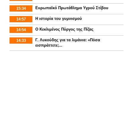
Ευρωπαϊκό Πρωτάθλημα Υγρού Στίβου
15:34
Η ιστορία του γυμνισμoύ
14:57
Ο Κεκλιμένος Πύργος της Πίζας
14:54
Γ. Λυκούδης για τα λιμάνια: «Πόσα
14:33
εισπράττετε;...