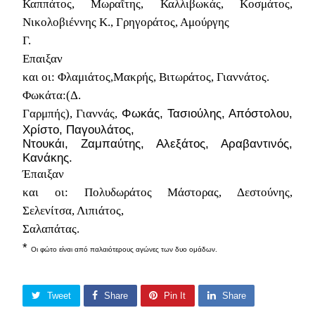
Καππάτος, Μωραΐτης, Καλλιβωκάς, Κοσμάτος,
Νικολοβιέννης Κ., Γρηγοράτος, Αμούργης
Γ.
Επαιξαν
και οι:
Φλαμιάτος,Μακρής, Βιτωράτος, Γιαννάτος.
Φωκάτα:(Δ.
Φωκάς, Τασιούλης, Απόστολου,
Γαρμπής),
Γιαννάς,
Χρίστο, Παγουλάτος,
Ντουκάι, Ζαμπαύτης, Αλεξάτος, Αραβαντινός,
Κανάκης.
Έπαιξαν
και οι:
Πολυδωράτος Μάστορας, Δεστούνης,
Σελενίτσα, Λιπιάτος,
Σαλαπάτας.
*
Οι φώτο είναι από παλαιότερους αγώνες των δυο ομάδων.
Tweet
Share
Pin It
Share