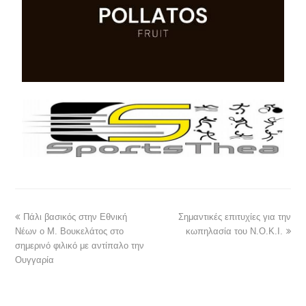
Πάλι βασικός στην Εθνική
Σημαντικές επιτυχίες για την
Νέων ο Μ. Βουκελάτος στο
κωπηλασία του Ν.Ο.Κ.Ι.
σημερινό φιλικό με αντίπαλο την
Ουγγαρία