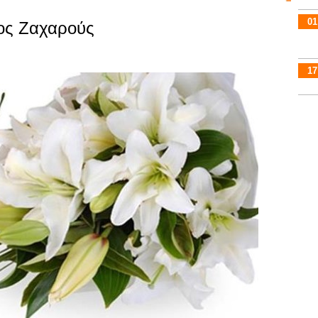
01
ος Ζαχαρούς
17