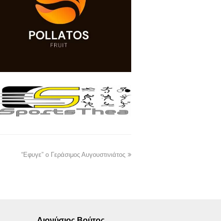
“Εφυγε” ο Γεράσιμος Αυγουστινιάτος
Διονύσιος Βούτος