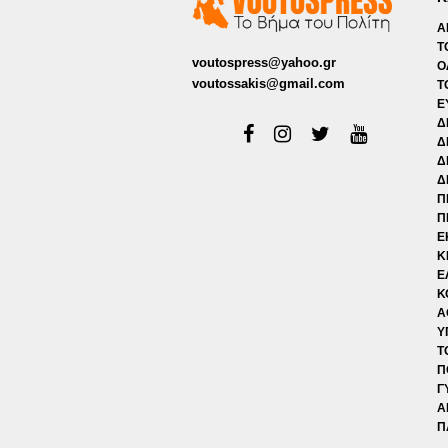
Α
Τ
voutospress@yahoo.gr
Ο
voutossakis@gmail.com
Τ
Ε
Δ
Δ
Δ
Δ
Π
Π
Ε
Κ
Ε
Κ
Α
Υ
Τ
Π
Γ
Α
Π