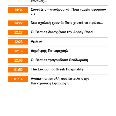
κανόνες...
Συντάξεις – αναδρομικά: Ποια ταμεία αφορούν
14:34
-Τι...
Νέα σχολική χρονιά: Πότε χτυπά το πρώτο...
14:22
Οι Beatles διασχίζουν την Abbey Road
12:27
Αρλέτα
12:23
Δημήτρης Παπαμιχαήλ
12:16
Οι Beatles τραγουδούν Θεοδωράκη
12:08
The Lexicon of Greek Hospitality
01:50
Aνοικτη επιστολή που έστειλα στην
01:14
Ηλεκτρονική Εφαρμογή...