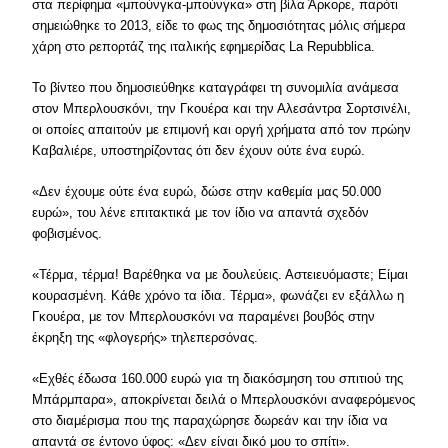
στα περίφημα «μπούνγκα-μπούνγκα» στη βίλα Άρκορε, παρότι
σημειώθηκε το 2013, είδε το φως της δημοσιότητας μόλις σήμερα
χάρη στο ρεπορτάζ της ιταλικής εφημερίδας La Repubblica.
Το βίντεο που δημοσιεύθηκε καταγράφει τη συνομιλία ανάμεσα
στον Μπερλουσκόνι, την Γκουέρα και την Αλεσάντρα Σορτσινέλι,
οι οποίες απαιτούν με επιμονή και οργή χρήματα από τον πρώην
Καβαλιέρε, υποστηρίζοντας ότι δεν έχουν ούτε ένα ευρώ.
«
Δεν έχουμε ούτε ένα ευρώ, δώσε στην καθεμία μας 50.000
ευρώ
», του λένε επιτακτικά με τον ίδιο να απαντά σχεδόν
φοβισμένος.
«
Τέρμα, τέρμα! Βαρέθηκα να με δουλεύεις. Αστειευόμαστε; Είμαι
κουρασμένη. Κάθε χρόνο τα ίδια. Τέρμα
», φωνάζει εν εξάλλω η
Γκουέρα, με τον Μπερλουσκόνι να παραμένει βουβός στην
έκρηξη της «φλογερής» τηλεπερσόνας.
«
Εχθές έδωσα 160.000 ευρώ για τη διακόσμηση του σπιτιού της
Μπάρμπαρα
», αποκρίνεται δειλά ο Μπερλουσκόνι αναφερόμενος
στο διαμέρισμα που της παραχώρησε δωρεάν και την ίδια να
απαντά σε έντονο ύφος: «
Δεν είναι δικό μου το σπίτι
».