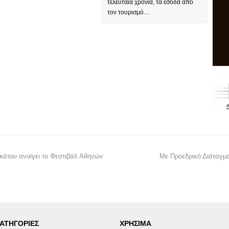
τελευταία χρόνια, τα έσοδα από
τον τουρισμό…
κάτου ανοίγει το Φεστιβάλ Αθηνών
Με Προεδρικό Διάταγμα
ΑΤΗΓΟΡΙΕΣ
ΧΡΗΣΙΜΑ