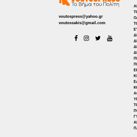
Α
Τ
voutospress@yahoo.gr
Ο
voutossakis@gmail.com
Τ
Ε
Δ
Δ
Δ
Δ
Π
Π
Ε
Κ
Ε
Κ
Α
Υ
Τ
Π
Γ
Α
Π