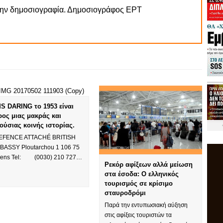
την δημοσιογραφία. Δημοσιογράφος ΕΡΤ
S DARING το 1953 είναι
ρος μιας μακράς και
ούσιας κοινής ιστορίας.
FENCE ATTACHÉ BRITISH
BASSY Ploutarchou 1 106 75
hens Tel: (0030) 210 727…
Ρεκόρ αφίξεων αλλά μείωση
στα έσοδα: Ο ελληνικός
τουρισμός σε κρίσιμο
σταυροδρόμι
Παρά την εντυπωσιακή αύξηση
στις αφίξεις τουριστών τα