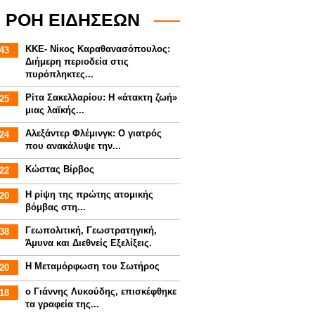
ΡΟΗ ΕΙΔΗΣΕΩΝ
ΚΚΕ- Νίκος Καραθανασόπουλος:
43
Διήμερη περιοδεία στις
πυρόπληκτες...
Ρίτα Σακελλαρίου: Η «άτακτη ζωή»
25
μιας λαϊκής...
Αλεξάντερ Φλέμινγκ: Ο γιατρός
24
που ανακάλυψε την...
Κώστας Βίρβος
22
Η ρίψη της πρώτης ατομικής
20
βόμβας στη...
Γεωπολιτική, Γεωστρατηγική,
38
Άμυνα και Διεθνείς Εξελίξεις.
Η Μεταμόρφωση του Σωτήρος
20
ο Γιάννης Λυκούδης, επισκέφθηκε
18
τα γραφεία της...