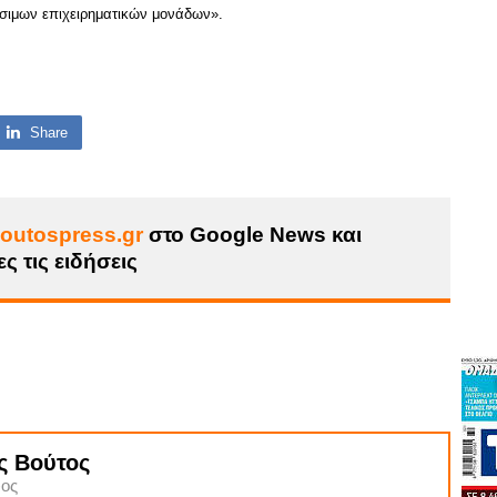
ώσιμων επιχειρηματικών μονάδων».
Share
outospress.gr
στο Google News και
ς τις ειδήσεις
ς Βούτος
ος