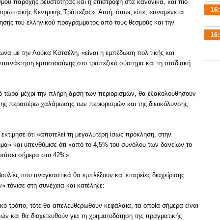
μού παροχής ρευστότητας και η επιστροφή στα κανονικά, και πιο
16:
υρωπαϊκής Κεντρικής Τράπεζας». Αυτή, όπως είπε, «αναμένεται
ησης του ελληνικού προγράμματος από τους θεσμούς και την
16:
ωνα με την Λούκα Κατσέλη, «είναι η εμπέδωση πολιτικής και
 επανάκτηση εμπιστοσύνης στο τραπεζικό σύστημα και τη σταδιακή
πό τώρα μέχρι την πλήρη άρση των περιορισμών, θα εξακολουθήσουν
της περαιτέρω χαλάρωσης των περιορισμών και της διευκόλυνσης
εκτίμησε ότι «αποτελεί τη μεγαλύτερη ίσως πρόκληση, στην
μα» και υπενθύμισε ότι «από το 4,5% του συνόλου των δανείων το
φτάσει σήμερα στο 42%».
ουλίες που αναγκαστικά θα εμπλέξουν και εταιρείες διαχείρισης
 τόνισε στη συνέχεια και κατέληξε:
τικό τρόπο, τότε θα απελευθερωθούν κεφάλαια, τα οποία σήμερα είναι
ών και θα διοχετευθούν για τη χρηματοδότηση της πραγματικής