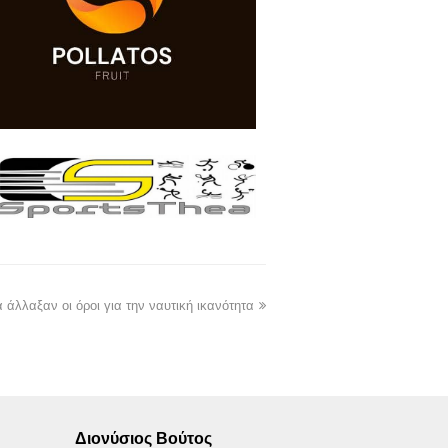
 άλλαξαν οι όροι για την ναυτική ικανότητα
Διονύσιος Βούτος