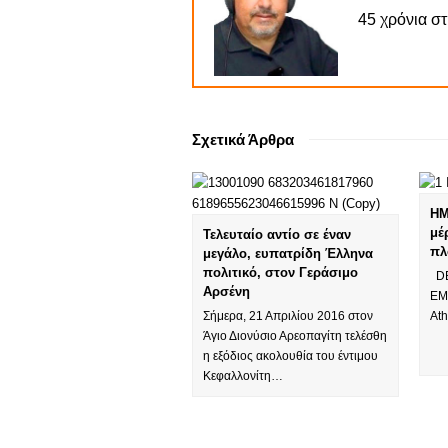
45 χρόνια σ
Σχετικά Άρθρα
HM
μέ
Τελευταίο αντίο σε έναν
πλ
μεγάλο, ευπατρίδη Έλληνα
πολιτικό, στον Γεράσιμο
DE
Αρσένη
EM
Σήμερα, 21 Απριλίου 2016 στον
At
Άγιο Διονύσιο Αρεοπαγίτη τελέσθη
η εξόδιος ακολουθία του έντιμου
Κεφαλλονίτη…