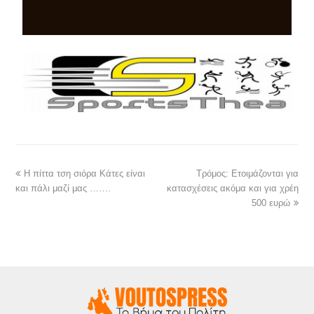
Η πίττα τση σιόρα Κάτες είναι
Τρόμος: Ετοιμάζονται για
και πάλι μαζί μας …….
κατασχέσεις ακόμα και για χρέη
500 ευρώ