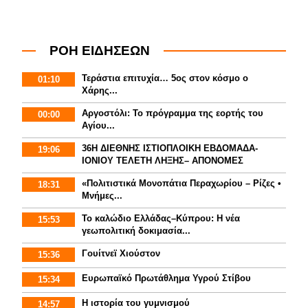
ΡΟΗ ΕΙΔΗΣΕΩΝ
Τεράστια επιτυχία… 5ος στον κόσμο ο
01:10
Χάρης...
Αργοστόλι: Το πρόγραμμα της εορτής του
00:00
Αγίου...
36Η ΔΙΕΘΝΗΣ ΙΣΤΙΟΠΛΟΙΚΗ ΕΒΔΟΜΑΔΑ-
19:06
ΙΟΝΙΟΥ ΤΕΛΕΤΗ ΛΗΞΗΣ– ΑΠΟΝΟΜΕΣ
«Πολιτιστικά Μονοπάτια Περαχωρίου – Ρίζες •
18:31
Μνήμες...
Το καλώδιο Ελλάδας–Κύπρου: Η νέα
15:53
γεωπολιτική δοκιμασία...
Γουίτνεϊ Χιούστον
15:36
Ευρωπαϊκό Πρωτάθλημα Υγρού Στίβου
15:34
Η ιστορία του γυμνισμoύ
14:57