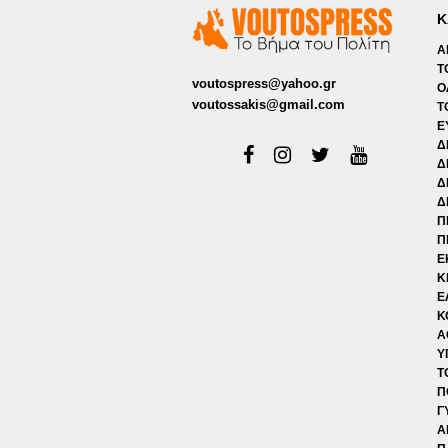
Κ
Α
Τ
voutospress@yahoo.gr
Ο
voutossakis@gmail.com
Τ
Ε
Δ
Δ
Δ
Δ
Π
Π
Ε
Κ
Ε
Κ
Α
Υ
Τ
Π
Γ
Α