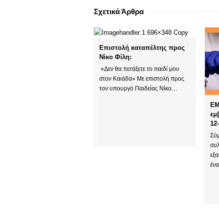
Σχετικά Άρθρα
Επιστολή καταπέλτης προς
Νίκο Φίλη:
«Δεν θα πετάξετε το παιδί μου
στον Καιάδα» Με επιστολή προς
τον υπουργό Παιδείας Νίκο…
EM
εμ
12
Σύ
συλ
εξα
έν