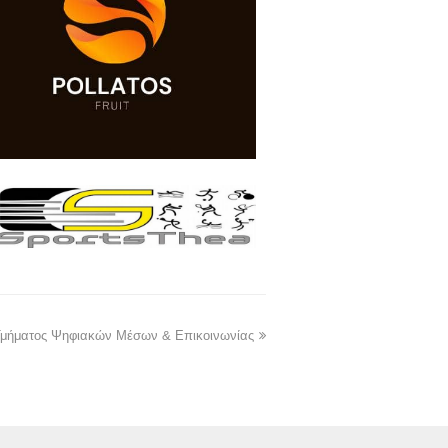
 Τμήματος Ψηφιακών Μέσων & Επικοινωνίας