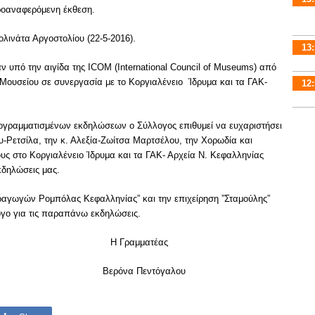
ροαναφερόμενη έκθεση.
λινάτα Αργοστολίου (22-5-2016).
13:
υπό την αιγίδα της ICOM (International Council of Museums) από
Μουσείου σε συνεργασία με το Κοργιαλένειο Ίδρυμα και τα ΓΑΚ-
12:
ογραμματισμένων εκδηλώσεων ο Σύλλογος επιθυμεί να ευχαριστήσει
υ-Ρετσίλα, την κ. Αλεξία-Ζωίτσα Μαρτσέλου, την Χορωδία και
υς στο Κοργιαλένειο Ίδρυμα και τα ΓΑΚ- Αρχεία Ν. Κεφαλληνίας
κδηλώσεις μας.
παραγωγών Ρομπόλας Κεφαλληνίας” και την επιχείρηση ”Σταμούλης”
γο για τις παραπάνω εκδηλώσεις.
Η Γραμματέας
υ Βερόνα Πεντόγαλου