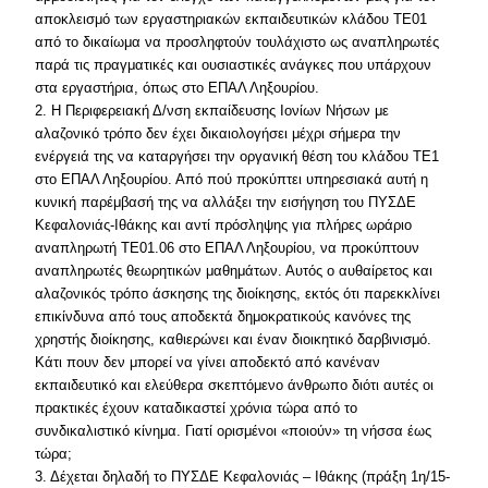
αποκλεισμό των εργαστηριακών εκπαιδευτικών κλάδου ΤΕ01
από το δικαίωμα να προσληφτούν τουλάχιστο ως αναπληρωτές
παρά τις πραγματικές και ουσιαστικές ανάγκες που υπάρχουν
στα εργαστήρια, όπως στο ΕΠΑΛ Ληξουρίου.
2. Η Περιφερειακή Δ/νση εκπαίδευσης Ιονίων Νήσων με
αλαζονικό τρόπο δεν έχει δικαιολογήσει μέχρι σήμερα την
ενέργειά της να καταργήσει την οργανική θέση του κλάδου ΤΕ1
στο ΕΠΑΛ Ληξουρίου. Από πού προκύπτει υπηρεσιακά αυτή η
κυνική παρέμβασή της να αλλάξει την εισήγηση του ΠΥΣΔΕ
Κεφαλονιάς-Ιθάκης και αντί πρόσληψης για πλήρες ωράριο
αναπληρωτή ΤΕ01.06 στο ΕΠΑΛ Ληξουρίου, να προκύπτουν
αναπληρωτές θεωρητικών μαθημάτων. Αυτός ο αυθαίρετος και
αλαζονικός τρόπο άσκησης της διοίκησης, εκτός ότι παρεκκλίνει
επικίνδυνα από τους αποδεκτά δημοκρατικούς κανόνες της
χρηστής διοίκησης, καθιερώνει και έναν διοικητικό δαρβινισμό.
Κάτι πουν δεν μπορεί να γίνει αποδεκτό από κανέναν
εκπαιδευτικό και ελεύθερα σκεπτόμενο άνθρωπο διότι αυτές οι
πρακτικές έχουν καταδικαστεί χρόνια τώρα από το
συνδικαλιστικό κίνημα. Γιατί ορισμένοι «ποιούν» τη νήσσα έως
τώρα;
3. Δέχεται δηλαδή το ΠΥΣΔΕ Κεφαλονιάς – Ιθάκης (πράξη 1η/15-