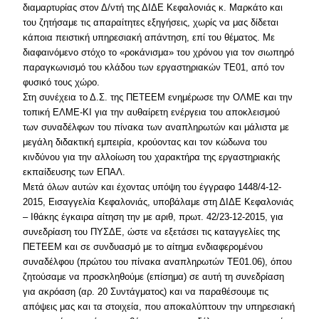
διαμαρτυρίας στον Δ/ντή της ΔΙΔΕ Κεφαλονιάς κ. Μαρκάτο και
του ζητήσαμε τις απαραίτητες εξηγήσεις, χωρίς να μας δίδεται
κάποια πειστική υπηρεσιακή απάντηση, επί του θέματος. Με
διαφαινόμενο στόχο το «ροκάνισμα» του χρόνου για τον σιωπηρό
παραγκωνισμό του κλάδου των εργαστηριακών ΤΕ01, από τον
φυσικό τους χώρο.
Στη συνέχεια το Δ.Σ. της ΠΕΤΕΕΜ ενημέρωσε την ΟΛΜΕ και την
τοπική ΕΛΜΕ-ΚΙ για την αυθαίρετη ενέργεια του αποκλεισμού
των συναδέλφων του πίνακα των αναπληρωτών και μάλιστα με
μεγάλη διδακτική εμπειρία, κρούοντας και τον κώδωνα του
κινδύνου για την αλλοίωση του χαρακτήρα της εργαστηριακής
εκπαίδευσης των ΕΠΑΛ.
Μετά όλων αυτών και έχοντας υπόψη του έγγραφο 1448/4-12-
2015, Εισαγγελία Κεφαλονιάς, υποβάλαμε στη ΔΙΔΕ Κεφαλονιάς
– Ιθάκης έγκαιρα αίτηση την με αριθ, πρωτ. 42/23-12-2015, για
συνεδρίαση του ΠΥΣΔΕ, ώστε να εξετάσει τις καταγγελίες της
ΠΕΤΕΕΜ και σε συνδυασμό με το αίτημα ενδιαφερομένου
συναδέλφου (πρώτου του πίνακα αναπληρωτών ΤΕ01.06), όπου
ζητούσαμε να προσκληθούμε (επίσημα) σε αυτή τη συνεδρίαση
για ακρόαση (αρ. 20 Συντάγματος) και να παραθέσουμε τις
απόψεις μας και τα στοιχεία, που αποκαλύπτουν την υπηρεσιακή