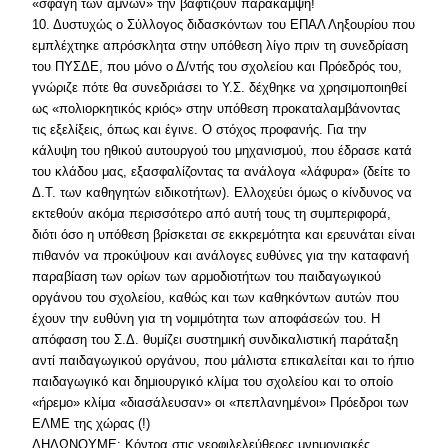
«σφαγή των αμνών» την βαφτίζουν παράκαμψη!
10. Δυστυχώς ο Σύλλογος διδασκόντων του ΕΠΑΛ Ληξουρίου που
εμπλέχτηκε απρόσκλητα στην υπόθεση λίγο πριν τη συνεδρίαση
του ΠΥΣΔΕ, που μόνο ο Δ/ντής του σχολείου και Πρόεδρός του,
γνώριζε πότε θα συνεδριάσει το Υ.Σ. δέχθηκε να χρησιμοποιηθεί
ως «πολιορκητικός κριός» στην υπόθεση προκαταλαμβάνοντας
τις εξελίξεις, όπως και έγινε. Ο στόχος προφανής. Για την
κάλυψη του ηθικού αυτουργού του μηχανισμού, που έδρασε κατά
του κλάδου μας, εξασφαλίζοντας τα ανάλογα «λάφυρα» (δείτε το
Δ.Τ. των καθηγητών ειδικοτήτων). Ελλοχεύει όμως ο κίνδυνος να
εκτεθούν ακόμα περισσότερο από αυτή τους τη συμπεριφορά,
διότι όσο η υπόθεση βρίσκεται σε εκκρεμότητα και ερευνάται είναι
πιθανόν να προκύψουν και ανάλογες ευθύνες για την καταφανή
παραβίαση των ορίων των αρμοδιοτήτων του παιδαγωγικού
οργάνου του σχολείου, καθώς και των καθηκόντων αυτών που
έχουν την ευθύνη για τη νομιμότητα των αποφάσεών του. Η
απόφαση του Σ.Δ. θυμίζει συστημική συνδικαλιστική παράταξη
αντί παιδαγωγικού οργάνου, που μάλιστα επικαλείται και το ήπιο
παιδαγωγικό και δημιουργικό κλίμα του σχολείου και το οποίο
«ήρεμο» κλίμα «διασάλευσαν» οι «πεπλανημένοι» Πρόεδροι των
ΕΛΜΕ της χώρας (!)
ΔΗΛΩΝΟΥΜΕ: Κόντρα στις νεοφιλελεύθερες μνημονιακές