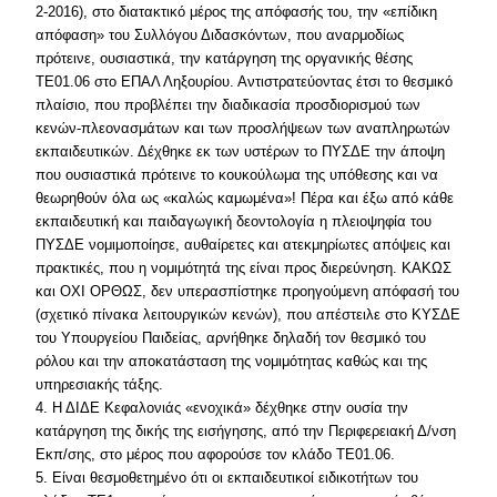
2-2016), στο διατακτικό μέρος της απόφασής του, την «επίδικη
απόφαση» του Συλλόγου Διδασκόντων, που αναρμοδίως
πρότεινε, ουσιαστικά, την κατάργηση της οργανικής θέσης
ΤΕ01.06 στο ΕΠΑΛ Ληξουρίου. Αντιστρατεύοντας έτσι το θεσμικό
πλαίσιο, που προβλέπει την διαδικασία προσδιορισμού των
κενών-πλεονασμάτων και των προσλήψεων των αναπληρωτών
εκπαιδευτικών. Δέχθηκε εκ των υστέρων το ΠΥΣΔΕ την άποψη
που ουσιαστικά πρότεινε το κουκούλωμα της υπόθεσης και να
θεωρηθούν όλα ως «καλώς καμωμένα»! Πέρα και έξω από κάθε
εκπαιδευτική και παιδαγωγική δεοντολογία η πλειοψηφία του
ΠΥΣΔΕ νομιμοποίησε, αυθαίρετες και ατεκμηρίωτες απόψεις και
πρακτικές, που η νομιμότητά της είναι προς διερεύνηση. ΚΑΚΩΣ
και ΟΧΙ ΟΡΘΩΣ, δεν υπερασπίστηκε προηγούμενη απόφασή του
(σχετικό πίνακα λειτουργικών κενών), που απέστειλε στο ΚΥΣΔΕ
του Υπουργείου Παιδείας, αρνήθηκε δηλαδή τον θεσμικό του
ρόλου και την αποκατάσταση της νομιμότητας καθώς και της
υπηρεσιακής τάξης.
4. Η ΔΙΔΕ Κεφαλονιάς «ενοχικά» δέχθηκε στην ουσία την
κατάργηση της δικής της εισήγησης, από την Περιφερειακή Δ/νση
Εκπ/σης, στο μέρος που αφορούσε τον κλάδο ΤΕ01.06.
5. Είναι θεσμοθετημένο ότι οι εκπαιδευτικοί ειδικοτήτων του