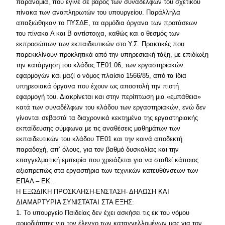
παρανομία, που έγινε σε βάρος των συναδέλφων του σχετικού
πίνακα των αναπληρωτών του υπουργείου. Παράλληλα
απαξιώθηκαν το ΠΥΣΔΕ, τα αρμόδια όργανα των προτάσεων
του πίνακα Α και Β αντίστοιχα, καθώς και ο θεσμός των
εκπροσώπων των εκπαιδευτικών στο Υ.Σ. Πρακτικές που
παρεκκλίνουν προκλητικά από την υπηρεσιακή τάξη, με επιδίωξη
την κατάργηση του κλάδος ΤΕ01.06, των εργαστηριακών
εφαρμογών και μαζί ο νόμος πλαίσιο 1566/85, από τα ίδια
υπηρεσιακά όργανα που έχουν ως αποστολή την πιστή
εφαρμογή του. Διακρίνεται και στην περίπτωση μια «εμπάθεια»
κατά των συναδέλφων του κλάδου των εργαστηριακών, ενώ δεν
γίνονται σεβαστά τα διαχρονικά κεκτημένα της εργαστηριακής
εκπαίδευσης σύμφωνα με τις αναθέσεις μαθημάτων των
εκπαιδευτικών του κλάδου ΤΕ01 και την κοινά αποδεκτή
παραδοχή, απ’ όλους, για τον βαθμό δυσκολίας και την
επαγγελματική εμπειρία που χρειάζεται για να σταθεί κάποιος
αξιοπρεπώς στα εργαστήρια των τεχνικών κατευθύνσεων των
ΕΠΑΛ – ΕΚ..
Η ΕΞΩΔΙΚΗ ΠΡΟΣΚΛΗΣΗ-ΕΝΣΤΑΣΗ- ΔΗΛΩΣΗ ΚΑΙ
ΔΙΑΜΑΡΤΥΡΙΑ ΣΥΝΙΣΤΑΤΑΙ ΣΤΑ ΕΞΗΣ:
1. Το υπουργείο Παιδείας δεν έχει ασκήσει τις εκ του νόμου
αρμοδιότητες για τον έλεγχο των καταγγελλομένων μας για τον