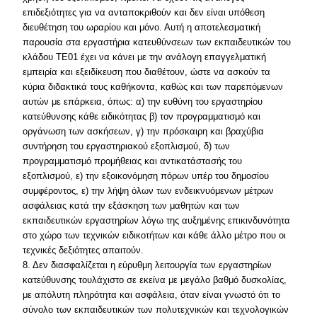
επιδεξιότητες για να ανταποκριθούν και δεν είναι υπόθεση
διευθέτηση του ωραρίου και μόνο. Αυτή η αποτελεσματική
παρουσία στα εργαστήρια κατευθύνσεων των εκπαιδευτικών του
κλάδου ΤΕ01 έχει να κάνει με την ανάλογη επαγγελματική
εμπειρία και εξειδίκευση που διαθέτουν, ώστε να ασκούν τα
κύρια διδακτικά τους καθήκοντα, καθώς και των παρεπόμενων
αυτών με επάρκεια, όπως: α) την ευθύνη του εργαστηρίου
κατεύθυνσης κάθε ειδικότητας β) τον προγραμματισμό και
οργάνωση των ασκήσεων, γ) την πρόσκαιρη και βραχύβια
συντήρηση του εργαστηριακού εξοπλισμού, δ) των
προγραμματισμό προμήθειας και αντικατάστασής του
εξοπλισμού, ε) την εξοικονόμηση πόρων υπέρ του δημοσίου
συμφέροντος, ε) την λήψη όλων των ενδεικνυόμενων μέτρων
ασφάλειας κατά την εξάσκηση των μαθητών και των
εκπαιδευτικών εργαστηρίων λόγω της αυξημένης επικινδυνότητα
στο χώρο των τεχνικών ειδικοτήτων και κάθε άλλο μέτρο που οι
τεχνικές δεξιότητες απαιτούν.
8. Δεν διασφαλίζεται η εύρυθμη λειτουργία των εργαστηρίων
κατεύθυνσης τουλάχιστο σε εκείνα με μεγάλο βαθμό δυσκολίας,
με απόλυτη πληρότητα και ασφάλεια, όταν είναι γνωστό ότι το
σύνολο των εκπαιδευτικών των πολυτεχνικών και τεχνολογικών