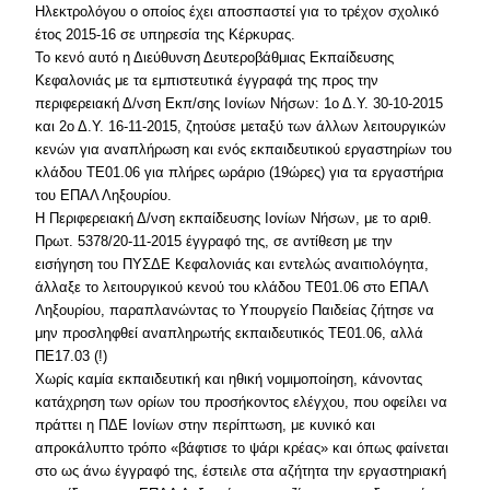
Ηλεκτρολόγου ο οποίος έχει αποσπαστεί για το τρέχον σχολικό
έτος 2015-16 σε υπηρεσία της Κέρκυρας.
Το κενό αυτό η Διεύθυνση Δευτεροβάθμιας Εκπαίδευσης
Κεφαλονιάς με τα εμπιστευτικά έγγραφά της προς την
περιφερειακή Δ/νση Εκπ/σης Ιονίων Νήσων: 1ο Δ.Υ. 30-10-2015
και 2ο Δ.Υ. 16-11-2015, ζητούσε μεταξύ των άλλων λειτουργικών
κενών για αναπλήρωση και ενός εκπαιδευτικού εργαστηρίων του
κλάδου ΤΕ01.06 για πλήρες ωράριο (19ώρες) για τα εργαστήρια
του ΕΠΑΛ Ληξουρίου.
Η Περιφερειακή Δ/νση εκπαίδευσης Ιονίων Νήσων, με το αριθ.
Πρωτ. 5378/20-11-2015 έγγραφό της, σε αντίθεση με την
εισήγηση του ΠΥΣΔΕ Κεφαλονιάς και εντελώς αναιτιολόγητα,
άλλαξε το λειτουργικού κενού του κλάδου ΤΕ01.06 στο ΕΠΑΛ
Ληξουρίου, παραπλανώντας το Υπουργείο Παιδείας ζήτησε να
μην προσληφθεί αναπληρωτής εκπαιδευτικός ΤΕ01.06, αλλά
ΠΕ17.03 (!)
Χωρίς καμία εκπαιδευτική και ηθική νομιμοποίηση, κάνοντας
κατάχρηση των ορίων του προσήκοντος ελέγχου, που οφείλει να
πράττει η ΠΔΕ Ιονίων στην περίπτωση, με κυνικό και
απροκάλυπτο τρόπο «βάφτισε το ψάρι κρέας» και όπως φαίνεται
στο ως άνω έγγραφό της, έστειλε στα αζήτητα την εργαστηριακή