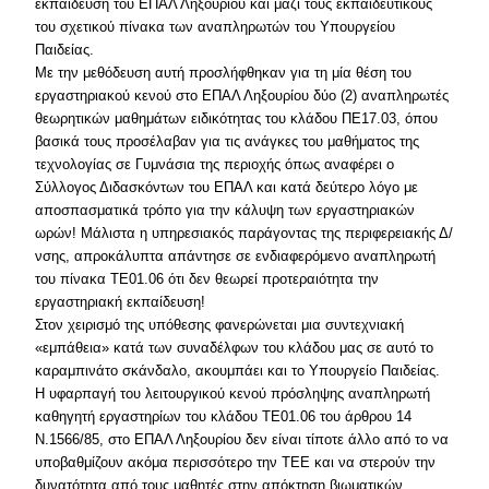
εκπαίδευση του ΕΠΑΛ Ληξουρίου και μαζί τους εκπαιδευτικούς
του σχετικού πίνακα των αναπληρωτών του Υπουργείου
Παιδείας.
Με την μεθόδευση αυτή προσλήφθηκαν για τη μία θέση του
εργαστηριακού κενού στο ΕΠΑΛ Ληξουρίου δύο (2) αναπληρωτές
θεωρητικών μαθημάτων ειδικότητας του κλάδου ΠΕ17.03, όπου
βασικά τους προσέλαβαν για τις ανάγκες του μαθήματος της
τεχνολογίας σε Γυμνάσια της περιοχής όπως αναφέρει ο
Σύλλογος Διδασκόντων του ΕΠΑΛ και κατά δεύτερο λόγο με
αποσπασματικά τρόπο για την κάλυψη των εργαστηριακών
ωρών! Μάλιστα η υπηρεσιακός παράγοντας της περιφερειακής Δ/
νσης, απροκάλυπτα απάντησε σε ενδιαφερόμενο αναπληρωτή
του πίνακα ΤΕ01.06 ότι δεν θεωρεί προτεραιότητα την
εργαστηριακή εκπαίδευση!
Στον χειρισμό της υπόθεσης φανερώνεται μια συντεχνιακή
«εμπάθεια» κατά των συναδέλφων του κλάδου μας σε αυτό το
καραμπινάτο σκάνδαλο, ακουμπάει και το Υπουργείο Παιδείας.
Η υφαρπαγή του λειτουργικού κενού πρόσληψης αναπληρωτή
καθηγητή εργαστηρίων του κλάδου ΤΕ01.06 του άρθρου 14
Ν.1566/85, στο ΕΠΑΛ Ληξουρίου δεν είναι τίποτε άλλο από το να
υποβαθμίζουν ακόμα περισσότερο την ΤΕΕ και να στερούν την
δυνατότητα από τους μαθητές στην απόκτηση βιωματικών