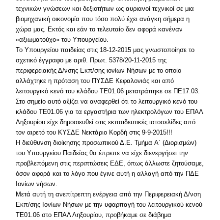
τεχνικών γνώσεων και δεξιοτήτων ως αυριανοί τεχνικοί σε μια
βιομηχανική οικονομία που τόσο πολύ έχει ανάγκη σήμερα η
χώρα μας. Εκτός και εάν το τελευταίο δεν αφορά κανέναν
«αξιωματούχο» του Υπουργείου.
Το Υπουργείου παιδείας στις 18-12-2015 μας γνωστοποίησε το
σχετικό έγγραφο με αριθ. Πρωτ. 5378/20-11-2015 της
περιφερειακής Δ/νσης Εκπ/σης ιονίων Νήσων με το οποίο
αλλάχτηκε η πρόταση του ΠΥΣΔΕ Κεφαλονιάς και από
λειτουργικό κενό του κλάδου ΤΕ01.06 μετατράπηκε σε ΠΕ17.03.
Στο σημείο αυτό αξίζει να αναφερθεί ότι το λειτουργικό κενό του
κλάδου ΤΕ01.06 για τα εργαστήρια των ηλεκτρολόγων του ΕΠΑΛ
Ληξουρίου είχε δημοσιευθεί στις εκπαιδευτικές ιστοσελίδες από
τον αιρετό του ΚΥΣΔΕ Νεκτάριο Κορδή στις 9-9-2015!!!
Η διεύθυνση διοίκησης προσωπικού Δ.Ε. Τμήμα A΄ (Διορισμών)
του Υπουργείου Παιδείας θα έπρεπε να είχε διενεργήσει την
προβλεπόμενη στις περιπτώσεις ΕΔΕ, όπως άλλωστε ζητούσαμε,
όσον αφορά και το λόγο που έγινε αυτή η αλλαγή από την ΠΔΕ
Ιονίων νήσων.
Μετά αυτή τη ανεπίτρεπτη ενέργεια από την Περιφερειακή Δ/νση
Εκπ/σης Ιονίων Νήσων με την υφαρπαγή του λειτουργικού κενού
ΤΕ01.06 στο ΕΠΑΛ Ληξουρίου, προβήκαμε σε διάβημα