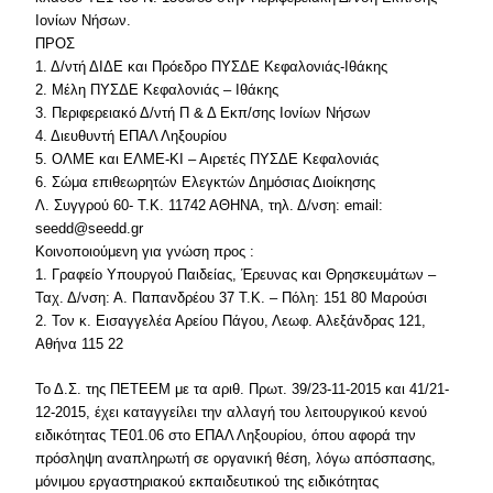
Ιονίων Νήσων.
ΠΡΟΣ
1. Δ/ντή ΔΙΔΕ και Πρόεδρο ΠΥΣΔΕ Κεφαλονιάς-Ιθάκης
2. Μέλη ΠΥΣΔΕ Κεφαλονιάς – Ιθάκης
3. Περιφερειακό Δ/ντή Π & Δ Εκπ/σης Ιονίων Νήσων
4. Διευθυντή ΕΠΑΛ Ληξουρίου
5. ΟΛΜΕ και ΕΛΜΕ-ΚΙ – Αιρετές ΠΥΣΔΕ Κεφαλονιάς
6. Σώμα επιθεωρητών Ελεγκτών Δημόσιας Διοίκησης
Λ. Συγγρού 60- Τ.Κ. 11742 ΑΘΗΝΑ, τηλ. Δ/νση: email:
seedd@seedd.gr
Κοινοποιούμενη για γνώση προς :
1. Γραφείο Υπουργού Παιδείας, Έρευνας και Θρησκευμάτων –
Ταχ. Δ/νση: Α. Παπανδρέου 37 Τ.Κ. – Πόλη: 151 80 Μαρούσι
2. Τον κ. Εισαγγελέα Αρείου Πάγου, Λεωφ. Αλεξάνδρας 121,
Αθήνα 115 22
Το Δ.Σ. της ΠΕΤΕΕΜ με τα αριθ. Πρωτ. 39/23-11-2015 και 41/21-
12-2015, έχει καταγγείλει την αλλαγή του λειτουργικού κενού
ειδικότητας ΤΕ01.06 στο ΕΠΑΛ Ληξουρίου, όπου αφορά την
πρόσληψη αναπληρωτή σε οργανική θέση, λόγω απόσπασης,
μόνιμου εργαστηριακού εκπαιδευτικού της ειδικότητας