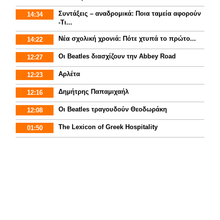
Συντάξεις – αναδρομικά: Ποια ταμεία αφορούν
14:34
-Τι...
Νέα σχολική χρονιά: Πότε χτυπά το πρώτο...
14:22
Οι Beatles διασχίζουν την Abbey Road
12:27
Αρλέτα
12:23
Δημήτρης Παπαμιχαήλ
12:16
Οι Beatles τραγουδούν Θεοδωράκη
12:08
The Lexicon of Greek Hospitality
01:50