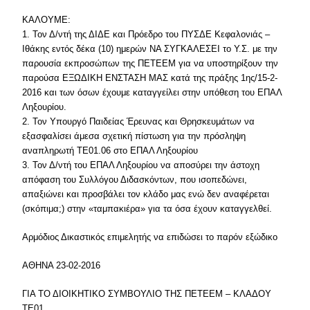
ΚΑΛΟΥΜΕ:
1. Τον Δ/ντή της ΔΙΔΕ και Πρόεδρο του ΠΥΣΔΕ Κεφαλονιάς –
Ιθάκης εντός δέκα (10) ημερών ΝΑ ΣΥΓΚΑΛΕΣΕΙ το Υ.Σ. με την
παρουσία εκπροσώπων της ΠΕΤΕΕΜ για να υποστηρίξουν την
παρούσα ΕΞΩΔΙΚΗ ΕΝΣΤΑΣΗ ΜΑΣ κατά της πράξης 1ης/15-2-
2016 και των όσων έχουμε καταγγείλει στην υπόθεση του ΕΠΑΛ
Ληξουρίου.
2. Τον Υπουργό Παιδείας Έρευνας και Θρησκευμάτων να
εξασφαλίσει άμεσα σχετική πίστωση για την πρόσληψη
αναπληρωτή ΤΕ01.06 στο ΕΠΑΛ Ληξουρίου
3. Τον Δ/ντή του ΕΠΑΛ Ληξουρίου να αποσύρει την άστοχη
απόφαση του Συλλόγου Διδασκόντων, που ισοπεδώνει,
απαξιώνει και προσβάλει τον κλάδο μας ενώ δεν αναφέρεται
(σκόπιμα;) στην «ταμπακιέρα» για τα όσα έχουν καταγγελθεί.
Αρμόδιος Δικαστικός επιμελητής να επιδώσει το παρόν εξώδικο
ΑΘΗΝΑ 23-02-2016
ΓΙΑ ΤΟ ΔΙΟΙΚΗΤΙΚΟ ΣΥΜΒΟΥΛΙΟ ΤΗΣ ΠΕΤΕΕΜ – ΚΛΑΔΟΥ
ΤΕ01