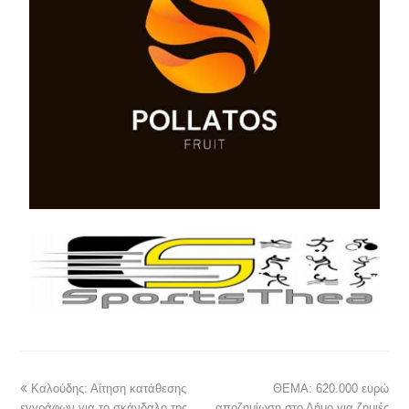
Καλούδης: Αίτηση κατάθεσης
ΘΕΜΑ: 620.000 ευρώ
εγγράφων για το σκάνδαλο της
αποζημίωση στο Δήμο για ζημιές