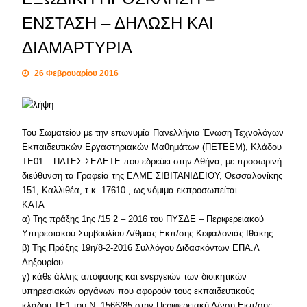
ΕΝΣΤΑΣΗ – ΔΗΛΩΣΗ ΚΑΙ
ΔΙΑΜΑΡΤΥΡΙΑ
26 Φεβρουαρίου 2016
Του Σωματείου με την επωνυμία Πανελλήνια Ένωση Τεχνολόγων
Εκπαιδευτικών Εργαστηριακών Μαθημάτων (ΠΕΤΕΕΜ), Κλάδου
ΤΕ01 – ΠΑΤΕΣ-ΣΕΛΕΤΕ που εδρεύει στην Αθήνα, με προσωρινή
διεύθυνση τα Γραφεία της ΕΛΜΕ ΣΙΒΙΤΑΝΙΔΕΙΟΥ, Θεσσαλονίκης
151, Καλλιθέα, τ.κ. 17610 , ως νόμιμα εκπροσωπείται.
ΚΑΤΑ
α) Της πράξης 1ης /15 2 – 2016 του ΠΥΣΔΕ – Περιφερειακού
Υπηρεσιακού Συμβουλίου Δ/θμιας Εκπ/σης Κεφαλονιάς Ιθάκης.
β) Της Πράξης 19η/8-2-2016 Συλλόγου Διδασκόντων ΕΠΑ.Λ
Ληξουρίου
γ) κάθε άλλης απόφασης και ενεργειών των διοικητικών
υπηρεσιακών οργάνων που αφορούν τους εκπαιδευτικούς
κλάδου ΤΕ1 του Ν. 1566/85 στην Περιφερειακή Δ/νση Εκπ/σης