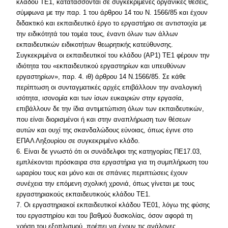
κλάδου ΤΕ1, κατατάσσονται σε συγκεκριμένες οργανικές θέσεις,
σύμφωνα με την παρ. 1 του άρθρου 14 του Ν. 1566/85 και έχουν
διδακτικό και εκπαιδευτικό έργο το εργαστήριο σε αντιστοιχία με
την ειδικότητά του τομέα τους, έναντι όλων των άλλων
εκπαιδευτικών ειδικοτήτων θεωρητικής κατεύθυνσης.
Συγκεκριμένα οι εκπαιδευτικοί του κλάδου (ΑΡ1) ΤΕ1 φέρουν την
ιδιότητα του «εκπαιδευτικού εργαστηρίων και υπευθύνων
εργαστηρίων», παρ. 4. ιθ) άρθρου 14 Ν.1566/85. Σε κάθε
περίπτωση οι συνταγματικές αρχές επιβάλλουν την αναλογική
ισότητα, ισονομία και των ίσων ευκαιριών στην εργασία,
επιβάλλουν δε την ίδια αντιμετώπιση όλων των εκπαιδευτικών,
που είναι διορισμένοι ή και στην αναπλήρωση των θέσεων
αυτών και ουχί της σκανδαλώδους εύνοιας, όπως έγινε στο
ΕΠΑΛ Ληξουρίου σε συγκεκριμένο κλάδο.
6. Είναι δε γνωστό ότι οι συνάδελφοι της κατηγορίας ΠΕ17.03,
εμπλέκονται πρόσκαιρα στα εργαστήρια για τη συμπλήρωση του
ωραρίου τους και μόνο και σε σπάνιες περιπτώσεις έχουν
συνέχεια την επόμενη σχολική χρονιά, όπως γίνεται με τους
εργαστηριακούς εκπαιδευτικούς κλάδου ΤΕ1.
7. Οι εργαστηριακοί εκπαιδευτικοί κλάδου ΤΕ01, λόγω της φύσης
του εργαστηρίου και του βαθμού δυσκολίας, όσον αφορά τη
χρήση του εξοπλισμού, πρέπει να έχουν τις ανάλογες