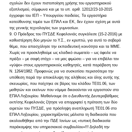
σχολών δεν έχουν πιστοποίηση χρήσης του εργαστηριακού
εξοπλισμού, σύμφωνα και με το υπ. αριθ. 12012/23-10-2015
έγγραφο του ΙΕΠ – Υπουργείου παιδείας. Τα εργαστήρια
κατεύθυνσης τομέα των ΕΠΑΛ και ΕΚ, δεν έχουν σχέση με αυτά
της γενικής τεχνολογίας των γυμνασίων.
9. Ο Πρόεδρος του ΠΥΣΔΕ Κεφαλονιάς συγκάλεσε (15-2-2016) με
καθυστέρηση δύο μηνών το Υ.Σ., εν κρυπτώ, για αυτό το σοβαρό
θέμα, που απασχόλησε την εκπαιδευτική κοινότητα και τα ΜΜΕ.
Χωρίς να προσκληθούμε ως κλαδικό σωματείο – ως όφειλε να
πράξει – με σαφή στόχο – να μας φιμώσει – για να επιβάλει τον
«γύψο» στους εργαστηριακούς καθηγητές, κατά παράβαση του
Ν. 1264/1982. Προφανώς για να συσκοτίσει περισσότερο την
υπόθεση παρά την αποκάλυψη της αλήθειας και όλης αυτής της
σκευωρίας, που παίχτηκε σε βάρος του κλάδου ΤΕ01.06, των
μαθητών και εκείνων που νόμιμα δικαιούνται να εργαστούν στο
ΕΠΑΛ Ληξουρίου. Μαθαίνουμε ότι ο Διευθυντής Δευτεροβάθμιας
εκπ/σης Κεφαλονιάς ζήτησε να απορριφτεί η πρόταση των δύο
αιρετών του ΠΥΣΔΕ, για πρόσληψη αναπληρωτή ΤΕ01.06 στο
ΕΠΑΛ Ληξουρίου, χαρακτηρίζοντας μάλιστα τη διαδικασία που
ακολουθήθηκε από την ΠΔΕ Ιονίων ως «τυπική διαδικασία
παράκαμψης του υπηρεσιακού συμβουλίου»!!! Δηλαδή την