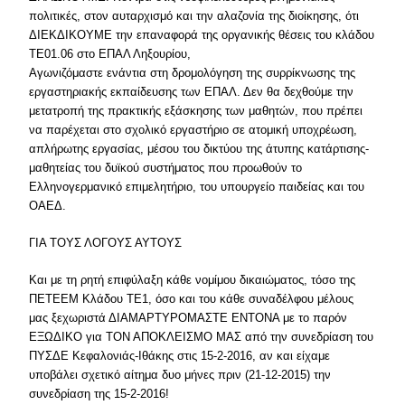
πολιτικές, στον αυταρχισμό και την αλαζονία της διοίκησης, ότι
ΔΙΕΚΔΙΚΟΥΜΕ την επαναφορά της οργανικής θέσεις του κλάδου
ΤΕ01.06 στο ΕΠΑΛ Ληξουρίου,
Αγωνιζόμαστε ενάντια στη δρομολόγηση της συρρίκνωσης της
εργαστηριακής εκπαίδευσης των ΕΠΑΛ. Δεν θα δεχθούμε την
μετατροπή της πρακτικής εξάσκησης των μαθητών, που πρέπει
να παρέχεται στο σχολικό εργαστήριο σε ατομική υποχρέωση,
απλήρωτης εργασίας, μέσου του δικτύου της άτυπης κατάρτισης-
μαθητείας του δυϊκού συστήματος που προωθούν το
Ελληνογερμανικό επιμελητήριο, του υπουργείο παιδείας και του
ΟΑΕΔ.
ΓΙΑ ΤΟΥΣ ΛΟΓΟΥΣ ΑΥΤΟΥΣ
Και με τη ρητή επιφύλαξη κάθε νομίμου δικαιώματος, τόσο της
ΠΕΤΕΕΜ Κλάδου ΤΕ1, όσο και του κάθε συναδέλφου μέλους
μας ξεχωριστά ΔΙΑΜΑΡΤΥΡΟΜΑΣΤΕ ΕΝΤΟΝΑ με το παρόν
ΕΞΩΔΙΚΟ για ΤΟΝ ΑΠΟΚΛΕΙΣΜΟ ΜΑΣ από την συνεδρίαση του
ΠΥΣΔΕ Κεφαλονιάς-Ιθάκης στις 15-2-2016, αν και είχαμε
υποβάλει σχετικό αίτημα δυο μήνες πριν (21-12-2015) την
συνεδρίαση της 15-2-2016!