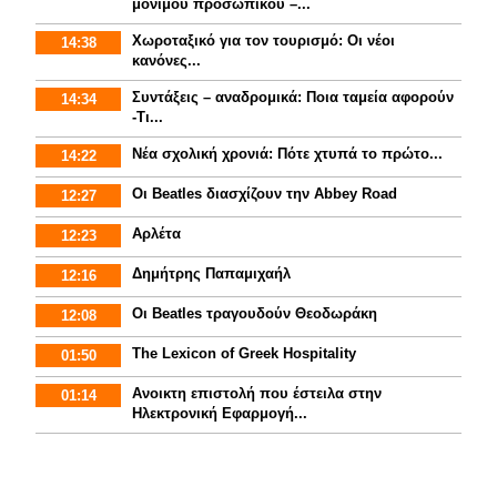
μόνιμου προσωπικού –...
Χωροταξικό για τον τουρισμό: Οι νέοι
14:38
κανόνες...
Συντάξεις – αναδρομικά: Ποια ταμεία αφορούν
14:34
-Τι...
Νέα σχολική χρονιά: Πότε χτυπά το πρώτο...
14:22
Οι Beatles διασχίζουν την Abbey Road
12:27
Αρλέτα
12:23
Δημήτρης Παπαμιχαήλ
12:16
Οι Beatles τραγουδούν Θεοδωράκη
12:08
The Lexicon of Greek Hospitality
01:50
Aνοικτη επιστολή που έστειλα στην
01:14
Ηλεκτρονική Εφαρμογή...