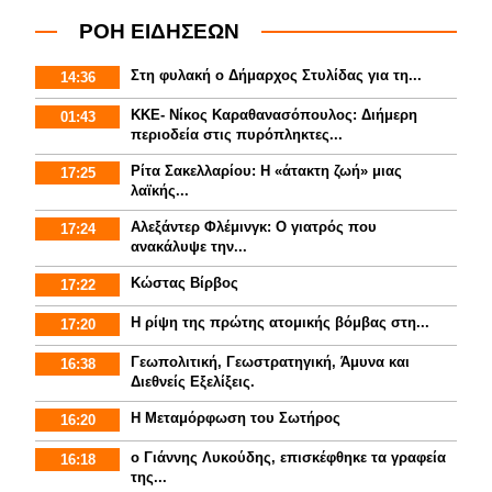
ΡΟΗ ΕΙΔΗΣΕΩΝ
Στη φυλακή ο Δήμαρχος Στυλίδας για τη...
14:36
ΚΚΕ- Νίκος Καραθανασόπουλος: Διήμερη
01:43
περιοδεία στις πυρόπληκτες...
Ρίτα Σακελλαρίου: Η «άτακτη ζωή» μιας
17:25
λαϊκής...
Αλεξάντερ Φλέμινγκ: Ο γιατρός που
17:24
ανακάλυψε την...
Κώστας Βίρβος
17:22
Η ρίψη της πρώτης ατομικής βόμβας στη...
17:20
Γεωπολιτική, Γεωστρατηγική, Άμυνα και
16:38
Διεθνείς Εξελίξεις.
Η Μεταμόρφωση του Σωτήρος
16:20
ο Γιάννης Λυκούδης, επισκέφθηκε τα γραφεία
16:18
της...