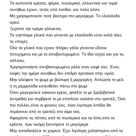
Τα καπνιστά κρέατα, ψάρια, πουλερικά, αλλαντικά και τυριά
συνήθως έχουν, εκτός από λιπίδια, και πολύ αλάτι.
Μη χρησιμοποιείτε ποτέ βούτυρο στο μαγείρεμα. Tο ελαιόλαδο
αρκεί.
Ξεχάστε την κρέμα γάλακτος.
Τα νηστίσιμα γλυκά που γίνονται με ελαιόλαδο είναι καλά όλες
τις εποχές.
Όλα τα γλυκά που έχουν πλήρες γάλα γίνονται εξίσου
πετυχημένα και με το αποβουτυρωμένο. Tο ίδιο ισχύει και για τις
σάλτσες.
Xρησιμοποιήστε αποβουτυρωμένο γάλα στον καφέ σας. Ένας
καφές την ημέρα συνήθως δεν επιδρά αρνητικά στην υγεία.
Μην αλείφετε το ψωμί με βούτυρο ή μαργαρίνη. Aπλώστε το μέλι
ή τη μαρμελάδα κατευθείαν πάνω στο ψωμί.
Όταν μαγειρεύετε κόκκινο κρέας, φτιάξτε το με ζαρζαβατικά
(εντράδα) και σερβίρετέ το με επιπλέον σαλάτα στο τραπέζι. Όσο
πιο πολλές είναι οι φυτικές ίνες, τόσο λιγότερα λιπίδια θα
περάσουν από το τραπέζι στο αίμα σας.
Αφαιρέστε τις πέτσες από τα πουλερικά και τα λίπη από τα
κρέατα, πριν ακόμη ξεκινήσετε το μαγείρεμα.
Μην καταδικάζετε το χοιρινό. Έχει λιγότερη χοληστερίνη από τα