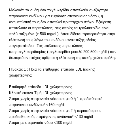
Μολονότι τα αυξημένα τριγλυκερίδια αποτελούν ανεξάρτητο
παράγοντα κινδύνου για εμφάνιση στεφανιαίας νόσου, η
αντιμετώπισή τους δεν αποτελεί πρωταρχικό στόχο. Εξαίρεση
αποτελούν οι περιπτώσεις, στις οποίες τα τριγλυκερίδια είναι
πολύ αυξημένα (≥ 500 mg/dL), όπου δίδεται προτεραιότητα στην
ελάττωσή τους λόγω του κινδύνου ανάπτυξης οξείας
παγκρεατίτιδας. Στις υπόλοιπες περιπτώσεις
υπερτριγλυκεριδαιμίας (τριγλυκερίδια μεταξύ 200-500 mg/dL) σαν
δευτερεύων στόχος ορίζεται η ελάττωση της κακής χοληστερόλης.
Πίνακας 1 : Ποια τα επιθυμητά επίπεδα LDL (κακής)
χοληστερίνης;
Επιθυμητά επίπεδα LDL χοληστερίνης
Κλινική εικόνα Τιμή LDL χοληστερίνης
Άτομα χωρίς στεφανιαία νόσο και με 0 ή 1 προδιαθεσικό
παράγοντα κινδύνου* <160 mg/dl
Άτομα χωρίς στεφανιαία νόσο και με 2 ή περισσότερους
προδιαθεσικούς παράγοντες κινδύνου* <130 mg/dl
Άτομα με στεφανιαία νόσο <100 mg/dl