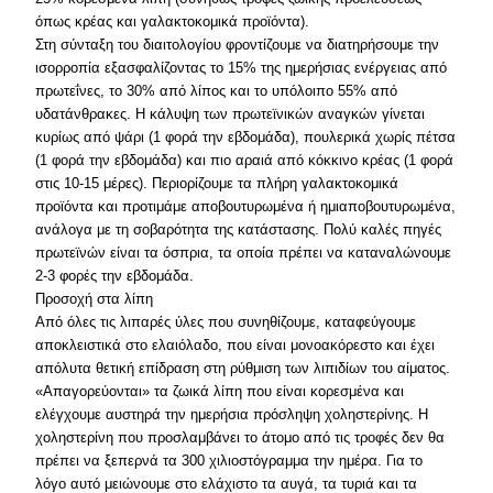
όπως κρέας και γαλακτοκομικά προϊόντα).
Στη σύνταξη του διαιτολογίου φροντίζουμε να διατηρήσουμε την
ισορροπία εξασφαλίζοντας το 15% της ημερήσιας ενέργειας από
πρωτεΐνες, το 30% από λίπος και το υπόλοιπο 55% από
υδατάνθρακες. H κάλυψη των πρωτεϊνικών αναγκών γίνεται
κυρίως από ψάρι (1 φορά την εβδομάδα), πουλερικά χωρίς πέτσα
(1 φορά την εβδομάδα) και πιο αραιά από κόκκινο κρέας (1 φορά
στις 10-15 μέρες). Περιορίζουμε τα πλήρη γαλακτοκομικά
προϊόντα και προτιμάμε αποβουτυρωμένα ή ημιαποβουτυρωμένα,
ανάλογα με τη σοβαρότητα της κατάστασης. Πολύ καλές πηγές
πρωτεϊνών είναι τα όσπρια, τα οποία πρέπει να καταναλώνουμε
2-3 φορές την εβδομάδα.
Προσοχή στα λίπη
Από όλες τις λιπαρές ύλες που συνηθίζουμε, καταφεύγουμε
αποκλειστικά στο ελαιόλαδο, που είναι μονοακόρεστο και έχει
απόλυτα θετική επίδραση στη ρύθμιση των λιπιδίων του αίματος.
«Απαγορεύονται» τα ζωικά λίπη που είναι κορεσμένα και
ελέγχουμε αυστηρά την ημερήσια πρόσληψη χοληστερίνης. H
χοληστερίνη που προσλαμβάνει το άτομο από τις τροφές δεν θα
πρέπει να ξεπερνά τα 300 χιλιοστόγραμμα την ημέρα. Για το
λόγο αυτό μειώνουμε στο ελάχιστο τα αυγά, τα τυριά και τα