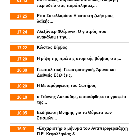
01:43
περιοδεία στις πυρόπληκτες...
Ρίτα Σακελλαρίου: Η «άτακτη ζωή» μιας
17:25
λαϊκής...
Αλεξάντερ Φλέμινγκ: Ο γιατρός που
17:24
ανακάλυψε την...
Κώστας Βίρβος
17:22
Η ρίψη της πρώτης ατομικής βόμβας στη...
17:20
Γεωπολιτική, Γεωστρατηγική, Άμυνα και
16:38
Διεθνείς Εξελίξεις.
Η Μεταμόρφωση του Σωτήρος
16:20
ο Γιάννης Λυκούδης, επισκέφθηκε τα γραφεία
16:18
της...
Εκδήλωση Μνήμης για τα Θύματα των
16:05
Σεισμών...
«Ευχαριστήριο μήνυμα του Αντιπεριφερειάρχη
16:01
Π.Ε. Κεφαλληνίας &...