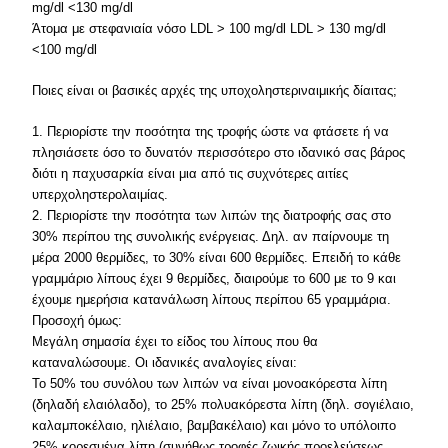
mg/dl <130 mg/dl
Άτομα με στεφανιαία νόσο LDL > 100 mg/dl LDL > 130 mg/dl
<100 mg/dl
Ποιες είναι οι βασικές αρχές της υποχοληστεριναιμικής δίαιτας;
1. Περιορίστε την ποσότητα της τροφής ώστε να φτάσετε ή να
πλησιάσετε όσο το δυνατόν περισσότερο στο ιδανικό σας βάρος
διότι η παχυσαρκία είναι μια από τις συχνότερες αιτίες
υπερχοληστερολαιμίας.
2. Περιορίστε την ποσότητα των λιπών της διατροφής σας στο
30% περίπου της συνολικής ενέργειας. Δηλ. αν παίρνουμε τη
μέρα 2000 θερμίδες, το 30% είναι 600 θερμίδες. Επειδή το κάθε
γραμμάριο λίπους έχει 9 θερμίδες, διαιρούμε το 600 με το 9 και
έχουμε ημερήσια κατανάλωση λίπους περίπου 65 γραμμάρια.
Προσοχή όμως:
Μεγάλη σημασία έχει το είδος του λίπους που θα
καταναλώσουμε. Οι ιδανικές αναλογίες είναι:
Το 50% του συνόλου των λιπών να είναι μονοακόρεστα λίπη
(δηλαδή ελαιόλαδο), το 25% πολυακόρεστα λίπη (δηλ. σογιέλαιο,
καλαμποκέλαιο, ηλιέλαιο, βαμβακέλαιο) και μόνο το υπόλοιπο
25% κορεσμένα λίπη (συνήθως τροφές ζωικής προελεύσεως