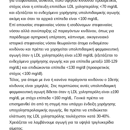
για στεφανιαίους ασθενείς πολύ υψηλού κινδύνου προαιρετικός
στόχος είναι η επίτευξη επιπέδων LDL χοληστερόλης <70 mg/dL
και εξετάζεται το ενδεχόμενο χορήγησης υπολιπιδαιμικής αγωγής
ακόμη και όταν τα αρχικά επίπεδα είναι <100 mg/dL.
Επί απουσίας στεφανιαίας νόσου ή ισοδύναμων στεφανιαίας
νόσου αλλά συνύπαρξης ≥2 παραγόντων κινδύνου, όπως για
παράδειγμα αρτηριακή υπέρταση, κάπνισμα, οικογενειακό
ιστορικό στεφανιαίας νόσου θεωρούνται άτομα ενδιαμέσου
κινδύνου και πρέπει να χορηγείται υπολιπιδαιμική φαρμακευτική
αγωγή όταν η LDL χοληστερόλη είναι ≥130 mg/dL (εξετάζεται το
ενδεχόμενο χορήγησης αγωγής και για επίπεδα μεταξύ 100-129
mg/dL) και επιδιώκονται επίπεδα <130 mg/dl (προαιρετικός
στόχος <100 mg/dl).
Τέλος, για άτομα με ένα ή κανένα παράγοντα κινδύνου ο 10ετής
κίνδυνος είναι χαμηλός. Στις περιπτώσεις αυτές υπολιπιδαιμική
φαρμακευτική αγωγή δίδεται όταν η LDL χοληστερόλη είναι ≥190
mg/dL με στόχο επίπεδα <160 mg/dL. Γενικά πρέπει να
επισημανθεί ότι από τη στιγμή που υπάρχει ένδειξη χορήγησης
υποχοληστερολαιμικής αγωγής, θα πρέπει να επιδιώκεται
ελάττωση της LDL χοληστερόλης τουλάχιστον κατά 30-40%.
Χρειάζεται να λαμβάνουμε αγωγή για τα υψηλά τριγλυκερίδια
αίματος;