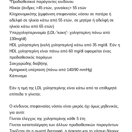
*Προδιαθεσικοί παράγοντες κινδύνου
Ηλικία (άνδρες >45 ετών, γυναίκες> 55 ετών
Κληρονομικότης (εμφάνιση στεφανιαίας νόσου σε πατέρα ή
αδελφό σε ηλικία κάτω από 55 ετών, σε μητέρα ή αδελφή σε
ηλικία κάτω από 65 ετών)
Υπερχοληστεριναιμία (LDL-”κακη”- χοληστερίνη πάνω από
130mg/dl)
HDL χοληστερίνη (καλή χοληστερίνη) κάτω από 35 mg/dl. Εάν η
HDL χοληστερίνη είναι πάνω από 60 mg/dl αφαιρείται ένας
προδιαθεσικός παράγων
Σακχαρώδης διαβήτης
Αρτηριακή υπέρταση (πάνω από 140/90 mmHg)
Κάπνισμα
Εάν η τιμή της LDL χοληστερίνης είναι κάτω από τα επιθυμητά
επίπεδα τι γίνεται;
Ο κίνδυνος στεφανιαίας νόσου είναι μικρός όχι όμως μηδενικός,
για αυτό:
Γίνεται έλεγχος της χοληστερίνης κάθε 5 έτη
Γίνεται καταπολέμηση των άλλων προδιαθεσικών παραγόντων
Τονίζεται ότι η σωστή διατροφή, η άσκηση και το χάσιμο βάρους