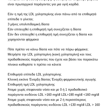
είναι πρωταρχικοί παράγοντες για μια υγιή καρδιά.
Εάν η τιμή της LDL χοληστερίνης είναι πάνω από τα επιθυμητά
επίπεδα τι γίνεται;
3 μήνες υπολιπιδαιμική δίαιτα
Εάν επιτευχθεί η επιθυμητή τιμή συνεχίζεται η δίαιτα
Εάν δεν επιτευχθεί η επιθυμητή τιμή συνεχίζεται η δίαιτα και
χορηγούνται φάρμακα
Πότε πρέπει να κάνω δίαιτα και πότε να πάρω φάρμακα;
Μετρήστε την LDL χοληστερίνη (κακή χοληστερίνη) και τους
προδιαθεσικούς παράγοντες που έχετε και βάσει του παρακάτω
πίνακα καθορίστε τι πρέπει να κάνετε
Επιθυμητά επίπεδα LDL χοληστερίνης
Κλινική εικόνα Έναρξη δίαιτας Έναρξη φαρμακευτικής αγωγής
Επιθυμητή τιμή LDL χοληστερίνης
Άτομα χωρίς στεφανιαία νόσο και με 0 ή 1 προδιαθεσικό
παράγοντα κινδύνου LDL >160 mg/dl LDL>190 mg/dl <160 mg/dl
Άτομα χωρίς στεφανιαία νόσο και με 2 ή περισσότερους
προδιαθεσικούς παράγοντες κινδύνου LDL >130 mg/dl LDL > 160