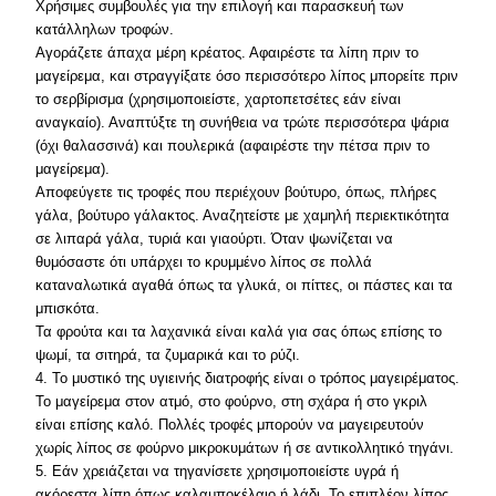
Χρήσιμες συμβουλές για την επιλογή και παρασκευή των
κατάλληλων τροφών.
Αγοράζετε άπαχα μέρη κρέατος. Αφαιρέστε τα λίπη πριν το
μαγείρεμα, και στραγγίξατε όσο περισσότερο λίπος μπορείτε πριν
το σερβίρισμα (χρησιμοποιείστε, χαρτοπετσέτες εάν είναι
αναγκαίο). Αναπτύξτε τη συνήθεια να τρώτε περισσότερα ψάρια
(όχι θαλασσινά) και πουλερικά (αφαιρέστε την πέτσα πριν το
μαγείρεμα).
Αποφεύγετε τις τροφές που περιέχουν βούτυρο, όπως, πλήρες
γάλα, βούτυρο γάλακτος. Αναζητείστε με χαμηλή περιεκτικότητα
σε λιπαρά γάλα, τυριά και γιαούρτι. Όταν ψωνίζεται να
θυμόσαστε ότι υπάρχει το κρυμμένο λίπος σε πολλά
καταναλωτικά αγαθά όπως τα γλυκά, οι πίττες, οι πάστες και τα
μπισκότα.
Τα φρούτα και τα λαχανικά είναι καλά για σας όπως επίσης το
ψωμί, τα σιτηρά, τα ζυμαρικά και το ρύζι.
4. Το μυστικό της υγιεινής διατροφής είναι ο τρόπος μαγειρέματος.
Το μαγείρεμα στον ατμό, στο φούρνο, στη σχάρα ή στο γκριλ
είναι επίσης καλό. Πολλές τροφές μπορούν να μαγειρευτούν
χωρίς λίπος σε φούρνο μικροκυμάτων ή σε αντικολλητικό τηγάνι.
5. Εάν χρειάζεται να τηγανίσετε χρησιμοποιείστε υγρά ή
ακόρεστα λίπη όπως καλαμποκέλαιο ή λάδι. Το επιπλέον λίπος