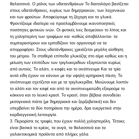
θαλασσινά. O ρόλος των υδατανθράκων Το διαιτολόγιο βασίζεται
στους υδατάνθρακες, κυρίως των δημητριακών, των λαχανικών
και των φρούτων. Αποφεύγουμε τη ζάχαρη και τα γλυκά.
Φροντίζουμε ιδιαίτερα να προσλαμβάνουμε ικανοποιητικές
ποσότητες φυτικών ινών. Oι φυτικές ίνες δεσμεύουν το λίπος και
τη χοληστερίνη των τροφίμων και -καθώς αποβάλλονται- τα
συμπαρασύρουν και εμποδίζουν τον οργανισμό να τα
απορροφήσει. Στους υδατάνθρακες χρειάζεται μεγάλη αίσθηση
του μέτρου. Τα σταθερά επίπεδα γλυκόζης στο αίμα καθώς και η
μείωση των επιπέδων των τριγλυκεριδίων εξαρτώνται κυρίως
από αυτούς. Το αλάτι, ο καφές και το οινόπνευμα Και τα τρία
αυτά είδη έχουν να κάνουν με την υψηλή αρτηριακή πίεση. Το
οινόπνευμα σχετίζεται και με τα τριγλυκερίδια. Mειώνουμε λοιπόν
το αλάτι και τον καφέ και από τα οινοπνευματώδη εξαιρούμε το
κόκκινο και το λευκό κρασί. Το κρασί, όταν βέβαια συνοδεύει
μεσογειακά πιάτα (με δημητριακά και ζαρζαβατικά) και δεν
υπερβαίνει τα δύο ποτηράκια την ημέρα, δρα ευεργετικά στην
καρδιαγγειακή λειτουργία.
3. Περιορίστε τις τροφές που έχουν πολλή χοληστερόλη. Τέτοιες
είναι βασικά το κρέας, τα αυγά, τα θαλασσινά και τα
γαλακτοκομικά προϊόντα από πλήρες γάλα.