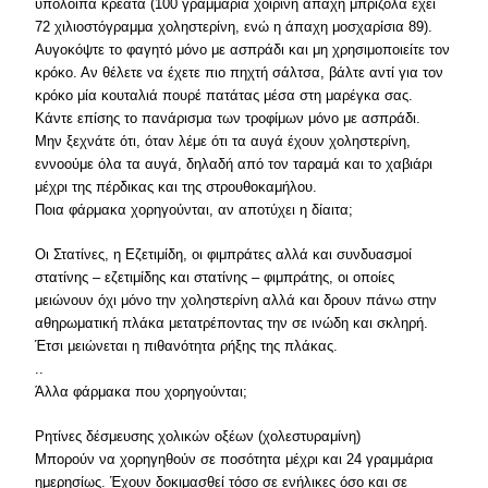
υπόλοιπα κρέατα (100 γραμμάρια χοιρινή άπαχη μπριζόλα έχει
72 χιλιοστόγραμμα χοληστερίνη, ενώ η άπαχη μοσχαρίσια 89).
Αυγοκόψτε το φαγητό μόνο με ασπράδι και μη χρησιμοποιείτε τον
κρόκο. Αν θέλετε να έχετε πιο πηχτή σάλτσα, βάλτε αντί για τον
κρόκο μία κουταλιά πουρέ πατάτας μέσα στη μαρέγκα σας.
Κάντε επίσης το πανάρισμα των τροφίμων μόνο με ασπράδι.
Μην ξεχνάτε ότι, όταν λέμε ότι τα αυγά έχουν χοληστερίνη,
εννοούμε όλα τα αυγά, δηλαδή από τον ταραμά και το χαβιάρι
μέχρι της πέρδικας και της στρουθοκαμήλου.
Ποια φάρμακα χορηγούνται, αν αποτύχει η δίαιτα;
Οι Στατίνες, η Εζετιμίδη, οι φιμπράτες αλλά και συνδυασμοί
στατίνης – εζετιμίδης και στατίνης – φιμπράτης, οι οποίες
μειώνουν όχι μόνο την χοληστερίνη αλλά και δρουν πάνω στην
αθηρωματική πλάκα μετατρέποντας την σε ινώδη και σκληρή.
Έτσι μειώνεται η πιθανότητα ρήξης της πλάκας.
..
Άλλα φάρμακα που χορηγούνται;
Ρητίνες δέσμευσης χολικών οξέων (χολεστυραμίνη)
Μπορούν να χορηγηθούν σε ποσότητα μέχρι και 24 γραμμάρια
ημερησίως. Έχουν δοκιμασθεί τόσο σε ενήλικες όσο και σε