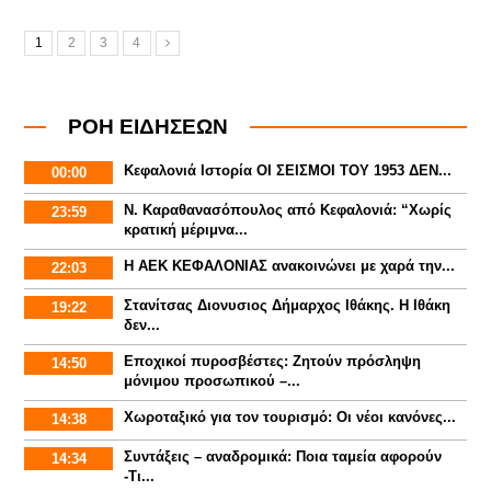
1
2
3
4
ΡΟΗ ΕΙΔΗΣΕΩΝ
Κεφαλονιά Ιστορία ΟΙ ΣΕΙΣΜΟΙ ΤΟΥ 1953 ΔΕΝ...
00:00
Ν. Καραθανασόπουλος από Κεφαλονιά: “Χωρίς
23:59
κρατική μέριμνα...
Η ΑΕΚ ΚΕΦΑΛΟΝΙΑΣ ανακοινώνει με χαρά την...
22:03
Στανίτσας Διονυσιος Δήμαρχος Ιθάκης. Η Ιθάκη
19:22
δεν...
Εποχικοί πυροσβέστες: Ζητούν πρόσληψη
14:50
μόνιμου προσωπικού –...
Χωροταξικό για τον τουρισμό: Οι νέοι κανόνες...
14:38
Συντάξεις – αναδρομικά: Ποια ταμεία αφορούν
14:34
-Τι...