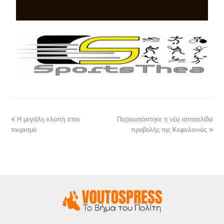
Η μεγάλη κλοπή στον
Παρουσιάστηκε η νέα ιστοσελίδα
τουρισμό
προβολής της Κεφαλονιάς