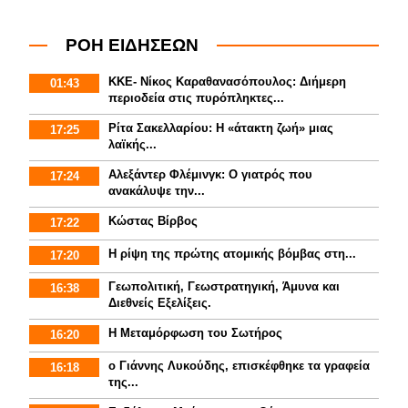
ΡΟΗ ΕΙΔΗΣΕΩΝ
ΚΚΕ- Νίκος Καραθανασόπουλος: Διήμερη
01:43
περιοδεία στις πυρόπληκτες...
Ρίτα Σακελλαρίου: Η «άτακτη ζωή» μιας
17:25
λαϊκής...
Αλεξάντερ Φλέμινγκ: Ο γιατρός που
17:24
ανακάλυψε την...
Κώστας Βίρβος
17:22
Η ρίψη της πρώτης ατομικής βόμβας στη...
17:20
Γεωπολιτική, Γεωστρατηγική, Άμυνα και
16:38
Διεθνείς Εξελίξεις.
Η Μεταμόρφωση του Σωτήρος
16:20
ο Γιάννης Λυκούδης, επισκέφθηκε τα γραφεία
16:18
της...