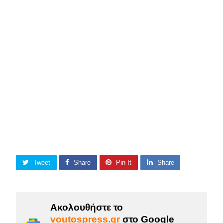
Tweet
Share
Pin It
Share
Ακολουθήστε το
voutospress.gr
στο Google