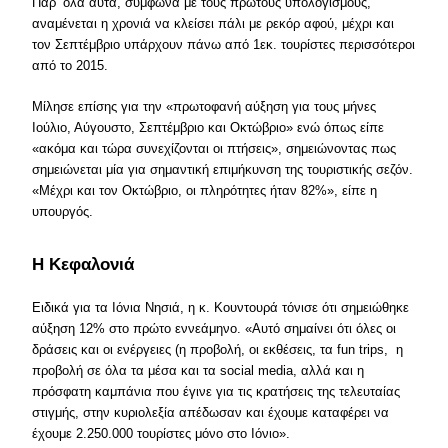
Παρ’ όλα αυτά, σύμφωνα με τους πρώτους υπολογισμούς,
αναμένεται η χρονιά να κλείσει πάλι με ρεκόρ αφού, μέχρι και
τον Σεπτέμβριο υπάρχουν πάνω από 1εκ. τουρίστες περισσότεροι
από το 2015.
Μίλησε επίσης για την «πρωτοφανή αύξηση για τους μήνες
Ιούλιο, Αύγουστο, Σεπτέμβριο και Οκτώβριο» ενώ όπως είπε
«ακόμα και τώρα συνεχίζονται οι πτήσεις», σημειώνοντας πως
σημειώνεται μία για σημαντική επιμήκυνση της τουριστικής σεζόν.
«Μέχρι και τον Οκτώβριο, οι πληρότητες ήταν 82%», είπε η
υπουργός.
Η Κεφαλονιά
Ειδικά για τα Ιόνια Νησιά, η κ. Κουντουρά τόνισε ότι σημειώθηκε
αύξηση 12% στο πρώτο εννεάμηνο. «Αυτό σημαίνει ότι όλες οι
δράσεις και οι ενέργειες (η προβολή, οι εκθέσεις, τα fun trips, η
προβολή σε όλα τα μέσα και τα social media, αλλά και η
πρόσφατη καμπάνια που έγινε για τις κρατήσεις της τελευταίας
στιγμής, στην κυριολεξία απέδωσαν και έχουμε καταφέρει να
έχουμε 2.250.000 τουρίστες μόνο στο Ιόνιο».