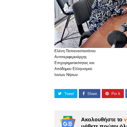
Ελένη Παπαναστασάτου
Αντιπεριφερειάρχης
Επιχειρηματικότητας και
Απόδημου Ελληνισμού
Ιονίων Νήσων
Tweet
Share
Pin It
Ακολουθήστε το
v
μάθετε πρώτοι όλε