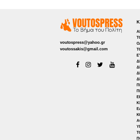
Κ
Α
Τ
voutospress@yahoo.gr
Ο
voutossakis@gmail.com
Τ
Ε
Δ
Δ
Δ
Δ
Π
Π
Ε
Κ
Ε
Κ
Α
Υ
Τ
Π