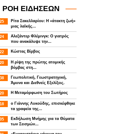
ΡΟΗ ΕΙΔΗΣΕΩΝ
Ρίτα Σακελλαρίου: Η «άτακτη ζωή»
25
μιας λαϊκής...
Αλεξάντερ Φλέμινγκ: Ο γιατρός
24
που ανακάλυψε την...
Κώστας Βίρβος
22
Η ρίψη της πρώτης ατομικής
20
βόμβας στη...
Γεωπολιτική, Γεωστρατηγική,
38
Άμυνα και Διεθνείς Εξελίξεις.
Η Μεταμόρφωση του Σωτήρος
20
ο Γιάννης Λυκούδης, επισκέφθηκε
18
τα γραφεία της...
Εκδήλωση Μνήμης για τα Θύματα
05
των Σεισμών...
«Ευχαριστήριο μήνυμα του