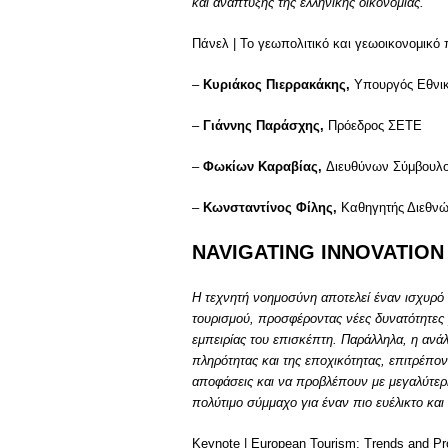
και ανάπτυξης της ελληνικής οικονομίας.
Πάνελ | Το γεωπολιτικό και γεωοικονομικό 
–
Κυριάκος Πιερρακάκης,
Υπουργός Εθνικ
–
Γιάννης Παράσχης,
Πρόεδρος ΣΕΤΕ
–
Φωκίων Καραβίας,
Διευθύνων Σύμβουλο
–
Κωνσταντίνος Φίλης,
Καθηγητής Διεθνών
NAVIGATING INNOVATION
Η τεχνητή νοημοσύνη αποτελεί έναν ισχυρό 
τουρισμού, προσφέροντας νέες δυνατότητες 
εμπειρίας του επισκέπτη. Παράλληλα, η ανάλ
πληρότητας και της εποχικότητας, επιτρέπο
αποφάσεις και να προβλέπουν με μεγαλύτερη 
πολύτιμο σύμμαχο για έναν πιο ευέλικτο και
Keynote | European Tourism: Trends and Pr