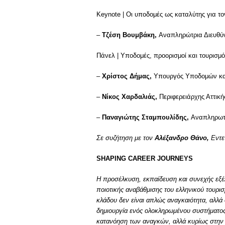
Keynote | Οι υποδομές ως καταλύτης για το
–
Τζέση Βουμβάκη,
Αναπληρώτρια Διευθύν
Πάνελ | Υποδομές, προορισμοί και τουρισμό
–
Χρίστος Δήμας,
Υπουργός Υποδομών κα
–
Νίκος Χαρδαλιάς,
Περιφερειάρχης Αττική
–
Παναγιώτης Σταμπουλίδης,
Αναπληρωτή
Σε συζήτηση με τον
Αλέξανδρο Θάνο,
Εντε
SHAPING CAREER JOURNEYS
Η προσέλκυση, εκπαίδευση και συνεχής εξέ
ποιοτικής αναβάθμισης του ελληνικού τουρ
κλάδου δεν είναι απλώς αναγκαιότητα, αλλά σ
δημιουργία ενός ολοκληρωμένου συστήματος
κατανόηση των αναγκών, αλλά κυρίως στην 