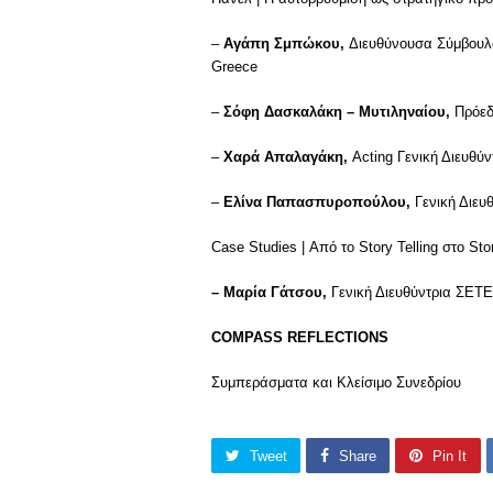
–
Αγάπη Σμπώκου,
Διευθύνουσα Σύμβουλο
Greece
–
Σόφη Δασκαλάκη – Μυτιληναίου,
Πρόεδ
–
Χαρά Απαλαγάκη,
Acting Γενική Διευθ
–
Ελίνα Παπασπυροπούλου,
Γενική Διευ
Case Studies | Από το Story Telling στο Sto
– Μαρία Γάτσου,
Γενική Διευθύντρια ΣΕΤΕ
COMPASS REFLECTIONS
Συμπεράσματα και Κλείσιμο Συνεδρίου
Tweet
Share
Pin It