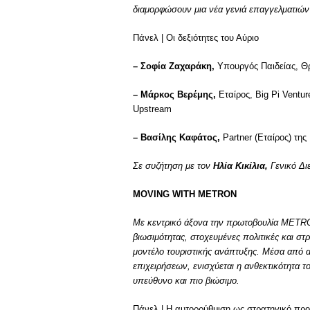
διαμορφώσουν μια νέα γενιά επαγγελματιών 
Πάνελ | Οι δεξιότητες του Αύριο
– Σοφία Ζαχαράκη,
Υπουργός Παιδείας, Θ
– Μάρκος Βερέμης,
Εταίρος, Big Pi Ventu
Upstream
– Βασίλης Καφάτος,
Partner (Εταίρος) της
Σε συζήτηση με τον
Ηλία Κικίλια,
Γενικό Δι
MOVING WITH METRON
Με κεντρικό άξονα την πρωτοβουλία METRON
βιωσιμότητας, στοχευμένες πολιτικές και στ
μοντέλο τουριστικής ανάπτυξης. Μέσα από α
επιχειρήσεων, ενισχύεται η ανθεκτικότητα τ
υπεύθυνο και πιο βιώσιμο.
Πάνελ | Η αυτορρύθμιση ως στρατηγικό προ