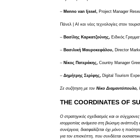
–
Menno van Ijssel,
Project Manager Rese
Πάνελ | ΑΙ και νέες τεχνολογίες στον τουρ
–
Βασίλης Καρκατζούνης,
Ειδικός Γραμμα
–
Βασιλική Μαυροκεφάλου,
Director Mar
–
Νίκος Πατεράκης,
Country Manager Gree
–
Δημήτρης Σερίφης,
Digital Tourism Expe
Σε συζήτηση με τον
Νίκο Διαμαντόπουλο,
THE COORDINATES OF S
Ο στρατηγικός σχεδιασμός και οι σύγχρονες 
ισορροπίας ανάμεσα στη βιώσιμη ανάπτυξη 
συνέργεια, διασφαλίζεται όχι μόνο η ποιότητ
για τον επισκέπτη, που συνδέεται ουσιαστικ