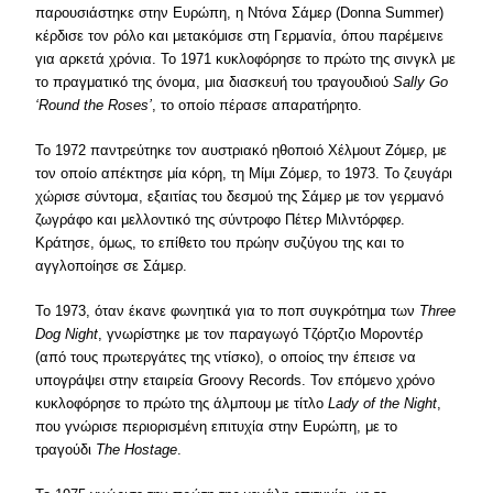
παρουσιάστηκε στην Ευρώπη, η Ντόνα Σάμερ (Donna Summer)
κέρδισε τον ρόλο και μετακόμισε στη Γερμανία, όπου παρέμεινε
για αρκετά χρόνια. Το 1971 κυκλοφόρησε το πρώτο της σινγκλ με
το πραγματικό της όνομα, μια διασκευή του τραγουδιού
Sally Go
‘Round the Roses’
, το οποίο πέρασε απαρατήρητο.
Το 1972 παντρεύτηκε τον αυστριακό ηθοποιό Χέλμουτ Ζόμερ, με
τον οποίο απέκτησε μία κόρη, τη Μίμι Ζόμερ, το 1973. Το ζευγάρι
χώρισε σύντομα, εξαιτίας του δεσμού της Σάμερ με τον γερμανό
ζωγράφο και μελλοντικό της σύντροφο Πέτερ Μιλντόρφερ.
Κράτησε, όμως, το επίθετο του πρώην συζύγου της και το
αγγλοποίησε σε Σάμερ.
Το 1973, όταν έκανε φωνητικά για το ποπ συγκρότημα των
Three
Dog Night
, γνωρίστηκε με τον παραγωγό Τζόρτζιο Μοροντέρ
(από τους πρωτεργάτες της ντίσκο), ο οποίος την έπεισε να
υπογράψει στην εταιρεία Groovy Records. Τον επόμενο χρόνο
κυκλοφόρησε το πρώτο της άλμπουμ με τίτλο
Lady of the Night
,
που γνώρισε περιορισμένη επιτυχία στην Ευρώπη, με το
τραγούδι
The Hostage
.