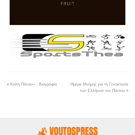
Καίτη Πάνου— Βιογραφία
Ημέρα Μνήμης για τη Γενοκτονία
των Ελλήνων του Πόντου