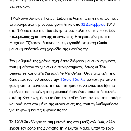
χορευτικής μουσικής ντίσκο, εξού και το προσωνύμιο «βασίλισσα
της ντίσκο».
Η ΛαΝτόνα Άντριαν Γκέινς (LaDonna Adrian Gaines), όπως ήταν
το πραγματικό της όνομα, γεννήθηκε στις
31 Δεκεμβρίου
1948
στο Ντόρτσεστερ της Βοστώνης, στους κόλπους μιας ευσεβούς
πολυμελούς χριστιανικής οικογένειας. Επηρεασμένη από τη
Μαχάλια Τζάκσον, ξεκίνησε να τραγουδά σε μικρή ηλικία
μουσική γκόσπελ στη χορωδία της ενορίας της.
Στα μαθητικά της χρόνια σχημάτισε διάφορα μουσικά σχήματα,
που μιμούνταν τα γυναικεία συγκροτήματα, όπως οι
The
Supremes
και οι
Martha and the Vandellas
. Όταν στα τέλη της
δεκαετίας του ’60 άκουσε την
Τζάνις Τζόπλιν
μαγεύτηκε από τη
φωνή και τα τραγούδια της και αποφάσισε να εγκαταλείψει το
σχολείο, πεπεισμένη ότι η μουσική ήταν ένας τρόπος διαφυγής
από τη Βοστώνη, όπου ανέκαθεν αισθανόταν παρείσακτη, ακόμη
και ανάμεσα στα μέλη της οικογενείας της, που τη λοιδορούσαν
για τη φωνή και τις εμφανίσεις της.
Το 1968 διεκδίκησε τη συμμετοχή της στο μιούζικαλ
Hair
, αλλά
έχασε τον ρόλο της
Σίλα
από τη Μέλμπα Μουρ. Όταν το έργο