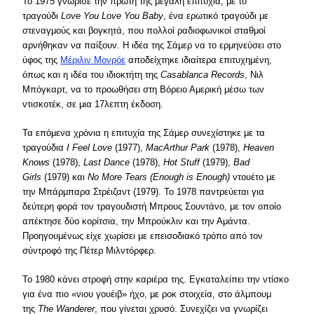
To 1975 γνώρισε την πρώτη της μεγάλη επιτυχία, με το
τραγούδι
Love You Love You Baby
, ένα ερωτικό τραγούδι με
στεναγμούς και βογκητά, που πολλοί ραδιοφωνικοί σταθμοί
αρνήθηκαν να παίξουν. Η ιδέα της Σάμερ να το ερμηνεύσει στο
ύφος της
Μέριλιν Μονρόε
αποδείχτηκε ιδιαίτερα επιτυχημένη,
όπως και η ιδέα του ιδιοκτήτη της
Casablanca Records
, Νιλ
Μπόγκαρτ, να το προωθήσει στη Βόρειο Αμερική μέσω των
ντισκοτέκ, σε μια 17λεπτη έκδοση.
Τα επόμενα χρόνια η επιτυχία της Σάμερ συνεχίστηκε με τα
τραγούδια
I Feel Love
(1977),
MacArthur Park
(1978),
Heaven
Knows
(1978),
Last Dance
(1978),
Hot Stuff
(1979),
Bad
Girls
(1979) και
No More Tears (Enough is Enough)
ντουέτο με
την Μπάρμπαρα Στρέιζαντ (1979). Το 1978 παντρεύεται για
δεύτερη φορά τον τραγουδιστή Μπρους Σουντάνο, με τον οποίο
απέκτησε δύο κορίτσια, την Μπρούκλιν και την Αμάντα.
Προηγουμένως είχε χωρίσει με επεισοδιακό τρόπο από τον
σύντροφό της Πέτερ Μιλντόρφερ.
Το 1980 κάνει στροφή στην καριέρα της. Εγκαταλείπει την ντίσκο
για ένα πιο «νιου γουέιβ» ήχο, με ροκ στοιχεία, στο άλμπουμ
της
Τhe Wanderer
, που γίνεται χρυσό. Συνεχίζει να γνωρίζει