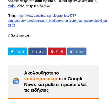
Βρέθηκε νεκρή στο σπίτι της στο Κι Γουέστ της Φλώριδας στις
17
Μαΐου
2012, σε ηλικία 63 ετών.
Πηγή:
https://www.sansimera.gr/biographies/473?
utm_source=newsletter&utm_medium=email&utm_campaign=sinevi_sa
05-17
© SanSimera.gr
Tweet
Share
Pin It
Share
Ακολουθήστε το
voutospress.gr
στο Google
News και μάθετε πρώτοι όλες
τις ειδήσεις