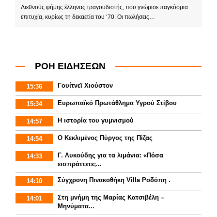
Διεθνούς φήμης έλληνας τραγουδιστής, που γνώρισε παγκόσμια
επιτυχία, κυρίως τη δεκαετία του ‘70. Οι πωλήσεις…
ΡΟΗ ΕΙΔΗΣΕΩΝ
Γουίτνεϊ Χιούστον
15:36
Ευρωπαϊκό Πρωτάθλημα Υγρού Στίβου
15:34
Η ιστορία του γυμνισμoύ
14:57
Ο Κεκλιμένος Πύργος της Πίζας
14:54
Γ. Λυκούδης για τα λιμάνια: «Πόσα
14:33
εισπράττετε;...
Σύγχρονη Πινακοθήκη Villa Ροδόπη .
14:10
Στη μνήμη της Μαρίας Κατσιβέλη –
14:01
Μηνύματα...