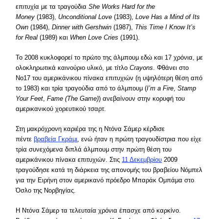
επιτυχία με τα τραγούδια
She Works Hard for the
Money
(1983),
Unconditional Love
(1983),
Love Has a Mind of Its
Own
(1984),
Dinner with Gershwin
(1987),
This Time I Know It’s
for Real
(1989) και
When Love Cries
(1991).
Το 2008 κυκλοφορεί το πρώτο της άλμπουμ εδώ και 17 χρόνια, με
ολοκληρωτικά καινούριο υλικό, με τίτλο
Crayons
. Φθάνει στο
Νο17 του αμερικάνικου πίνακα επιτυχιών (η υψηλότερη θέση από
το 1983) και τρία τραγούδια από το άλμπουμ (
I’m a Fire
,
Stamp
Your Feet
,
Fame (The Game)
) ανεβαίνουν στην κορυφή του
αμερικανικού χορευτικού τσαρτ.
Στη μακρόχρονη καριέρα της η Ντόνα Σάμερ κέρδισε
πέντε
βραβεία Γκράμι
, ενώ ήταν η πρώτη τραγουδίστρια που είχε
τρία συνεχόμενα διπλά άλμπουμ στην πρώτη θέση του
αμερικάνικου πίνακα επιτυχιών. Στις
11 Δεκεμβρίου
2009
τραγούδησε κατά τη διάρκεια της απονομής του βραβείου Νόμπελ
για την Ειρήνη στον αμερικανό πρόεδρο Μπαράκ Ομπάμα στο
Όσλο της Νορβηγίας.
Η Ντόνα Σάμερ τα τελευταία χρόνια έπασχε από καρκίνο.