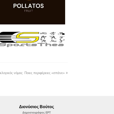
εκλογικός νόμος: Ποιες περιφέρειες «σπάνε»
Διονύσιος Βούτος
Δημοσιογράφος ΕΡΤ