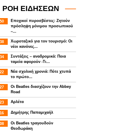
ΡΟΗ ΕΙΔΗΣΕΩΝ
Εποχικοί πυροσβέστες: Ζητούν
50
πρόσληψη μόνιμου προσωπικού
–...
Χωροταξικό για τον τουρισμό: Οι
38
νέοι κανόνες...
Συντάξεις – αναδρομικά: Ποια
34
ταμεία αφορούν -Τι...
Νέα σχολική χρονιά: Πότε χτυπά
22
το πρώτο...
Οι Beatles διασχίζουν την Abbey
27
Road
Αρλέτα
23
Δημήτρης Παπαμιχαήλ
16
Οι Beatles τραγουδούν
08
Θεοδωράκη