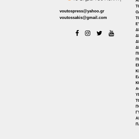
Α
Τ
voutospress@yahoo.gr
Ο
voutossakis@gmail.com
Τ
Ε
Δ
Δ
Δ
Δ
Π
Π
Ε
Κ
Ε
Κ
Α
Υ
Τ
Π
Γ
Α
Π