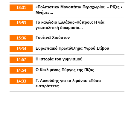
«Πολιτιστικά Μονοπάτια Περαχωρίου – Ρίζες •
18:31
Μνήμες...
Το καλώδιο Ελλάδας–Κύπρου: Η νέα
15:53
γεωπολιτική δοκιμασία...
Γουίτνεϊ Χιούστον
15:36
Ευρωπαϊκό Πρωτάθλημα Υγρού Στίβου
15:34
Η ιστορία του γυμνισμoύ
14:57
Ο Κεκλιμένος Πύργος της Πίζας
14:54
Γ. Λυκούδης για τα λιμάνια: «Πόσα
14:33
εισπράττετε;...