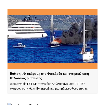
Βύθιση Ι/Φ σκάφους στο Φισκάρδο και αντιμετώπιση
θαλάσσιας ρύπανσης
Ακυβερνησία Ε/Π-Τ/Ρ στην Ιθάκη Απώλεια άγκυρας Ε/Π-Τ/Ρ
σκάφους στην Ιθάκη Ενημερώθηκε, μεσημβρινές ώρες χτες, η…