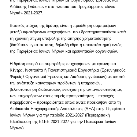
της Περιφέρειας Ιονίων Νήσων με Οργανισμούς Έρευνας και
Διάδοσης Γνώσεων» στο πλαίσιο του Προγράμματος «Ιόνια
Νησιά» 2021-2027.
Βασικός στόχος της δράσης είναι η προώθηση συμπράξεων
μεταξύ υφιστάμενων επιχειρήσεων που δραστηριοποιούνται κατά
τη χρονική στιγμή υποβολής της αίτησης χρηματοδότησης
(διαθέτουν εγκατάσταση, δηλαδή έδρα ή υποκατάστημα) εντός
της Περιφέρειας Ιονίων Νήσων και ερευνητικών οργανισμών.
Η δράση αφορά σε συμπράξεις επιχειρήσεων με ερευνητικά
Κέντρα, Ινστιτούτα ή Πανεπιστημιακά Εργαστήρια (Ερευνητικούς
Φορείς / Οργανισμοί Έρευνας και Διάδοσης γνώσεων) με σκοπό
την ανάπτυξη καινοτόμων προϊόντων ή υπηρεσιών,
βελτιστοποίηση διαδικασιών, ενίσχυση της ανταγωνιστικότητας
των επιχειρήσεων στους τομείς προτεραιότητας – περιοχές
παρέμβασης – προτεραιότητες όπως αυτές προέκυψαν από τη
Διαδικασία Επιχειρηματικής Ανακάλυψης (ΔΕΑ) στην Περιφέρεια
Ιονίων Νήσων για την περίοδο 2021-2027 (Περιφερειακή
Εξειδίκευση της ΕΣΕΕ 2021-2027 για την Περιφέρεια Ιονίων
Νήσων).