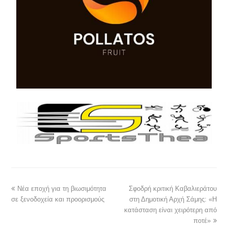
Νέα εποχή για τη βιωσιμότητα
Σφοδρή κριτική Καβαλιεράτου
σε ξενοδοχεία και προορισμούς
στη Δημοτική Αρχή Σάμης: «Η
κατάσταση είναι χειρότερη από
ποτέ»