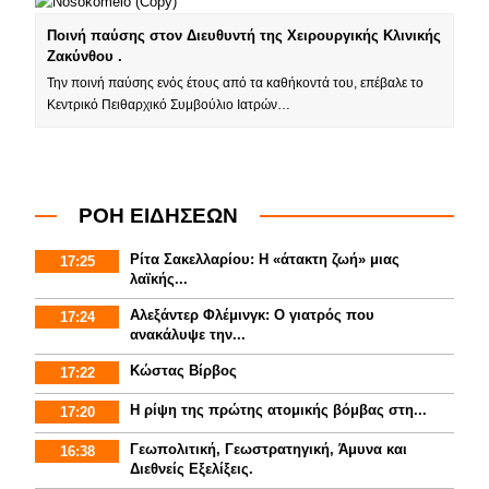
Ποινή παύσης στον Διευθυντή της Χειρουργικής Κλινικής
Ζακύνθου .
Την ποινή παύσης ενός έτους από τα καθήκοντά του, επέβαλε το
Κεντρικό Πειθαρχικό Συμβούλιο Ιατρών…
ΡΟΗ ΕΙΔΗΣΕΩΝ
Ρίτα Σακελλαρίου: Η «άτακτη ζωή» μιας
17:25
λαϊκής...
Αλεξάντερ Φλέμινγκ: Ο γιατρός που
17:24
ανακάλυψε την...
Κώστας Βίρβος
17:22
Η ρίψη της πρώτης ατομικής βόμβας στη...
17:20
Γεωπολιτική, Γεωστρατηγική, Άμυνα και
16:38
Διεθνείς Εξελίξεις.