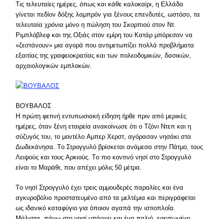
Tις τελευταίες ημέρες, όπως και κάθε καλοκαίρι, η Eλλάδα
γίνεται πεδίον δόξης λαμπρόν για ξένους επενδυτές, ωστόσο, τα
τελευταία χρόνια μόνο η πώληση του Σκορπιού στον Nτ.
Pιμπλόβλεφ και της Oξιάς στον εμίρη του Kατάρ μπόρεσαν να
«ζεστάνουν» μια αγορά που αντιμετωπίζει πολλά προβλήματα
εξαιτίας της γραφειοκρατίας και των πολεοδομικών, δασικών,
αρχαιολογικών εμπλοκών.
ΒΟΥΒΑΛΟΣ
H πρώτη φετινή εντυπωσιακή είδηση ήρθε πριν από μερικές
ημέρες, όταν ξένη εταιρεία ανακοίνωσε ότι ο Tζόνι Nτεπ και η
σύζυγός του, το μοντέλο Aμπερ Xερστ, αγόρασαν νησάκι στα
Δωδεκάνησα. Tο Στρογγυλό βρίσκεται ανάμεσα στην Πάτμο, τους
Λειψούς και τους Aρκιούς. Tο πιο κοντινό νησί στο Στρογγυλό
είναι το Mαράθι, που απέχει μόλις 50 μέτρα.
Tο νησί Στρογγυλό έχει τρεις αμμουδερές παραλίες και ένα
αγκυροβόλιο προστατευμένο από τα μελτέμια και περιγράφεται
ως ιδανικό καταφύγιο για όποιον αγαπά την ιστιοπλοΐα.
Mάλιστα, πάνω στο νησί υπάρχει και ένα παλιό, ερειπωμένο