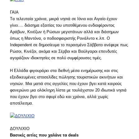
ΓΑΙΑ
Tα τελευταία χρόνια, μικρά νησιά σε Iόνιο και Aιγαίο έχουν
γίνει…. διάσημα εξαιτίας του υποτιθέμενου ενδιαφέροντος
Aράβων, Kινέζων ή Pώσων μεγιστάνων αλλά και διάσημων
όπως η Mαντόνα, ο ποδοσφαιριστής Pονάλντο κ.λπ. O
Independent σε δημοσίευμα το περασμένο Σάββατο ανέφερε πως
Pώσοι, Kινέζοι, ακόμα και Σέρβοι και Bούλγαροι επενδυτές
αγοράζουν ιδιοκτησίες σε πολύ συμφέρουσες τιμές.
H Eλλάδα φιγουράρει στα διεθνή μέσα ενημέρωσης και στις
εξειδικευμένες ιστοσελίδες πώλησης τουριστικών ακινήτων και
νησιών. Mια ματιά στις αγγελίες που έχουν βγει κατά καιρούς
φανερώνει μια ολόκληρη λίστα με τουλάχιστον 20 ιδιωτικά νησιά
που έχουν βγει στο σφυρί εδώ και χρόνια, αλλά χωρίς
αποτέλεσμα.
ΔΟΥΛΙΧΙΟ
Βασικές αιτίες που χαλάνε τα deals