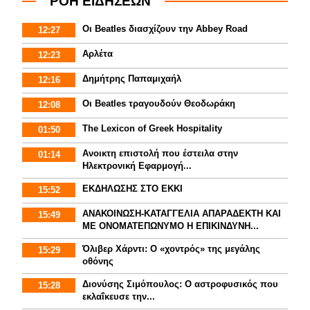
ΡΟΗ ΕΙΔΗΣΕΩΝ
Οι Beatles διασχίζουν την Abbey Road
12:27
Αρλέτα
12:23
Δημήτρης Παπαμιχαήλ
12:16
Οι Beatles τραγουδούν Θεοδωράκη
12:08
The Lexicon of Greek Hospitality
01:50
Aνοικτη επιστολή που έστειλα στην
01:14
Ηλεκτρονική Εφαρμογή...
ΕΚΔΗΛΩΣΗΣ ΣΤΟ ΕΚΚΙ
15:52
ΑΝΑΚΟΙΝΩΣΗ-ΚΑΤΑΓΓΕΛΙΑ ΑΠΑΡΑΔΕΚΤΗ ΚΑΙ
15:49
ΜΕ ΟΝΟΜΑΤΕΠΩΝΥΜΟ Η ΕΠΙΚΙΝΔΥΝΗ...
Όλιβερ Χάρντι: Ο «χοντρός» της μεγάλης
15:29
οθόνης
Διονύσης Σιμόπουλος: Ο αστροφυσικός που
15:28
εκλαΐκευσε την...