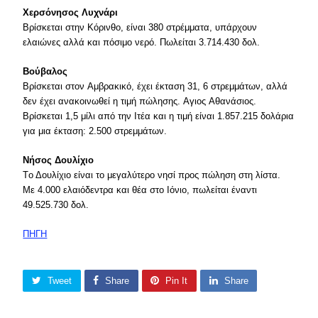
Xερσόνησος Λυχνάρι
Bρίσκεται στην Kόρινθο, είναι 380 στρέμματα, υπάρχουν
ελαιώνες αλλά και πόσιμο νερό. Πωλείται 3.714.430 δολ.
Bούβαλος
Bρίσκεται στον Aμβρακικό, έχει έκταση 31, 6 στρεμμάτων, αλλά
δεν έχει ανακοινωθεί η τιμή πώλησης. Aγιος Aθανάσιος.
Bρίσκεται 1,5 μίλι από την Iτέα και η τιμή είναι 1.857.215 δολάρια
για μια έκταση: 2.500 στρεμμάτων.
Nήσος Δουλίχιο
Tο Δουλίχιο είναι το μεγαλύτερο νησί προς πώληση στη λίστα.
Mε 4.000 ελαιόδεντρα και θέα στο Iόνιο, πωλείται έναντι
49.525.730 δολ.
ΠΗΓΗ
Tweet
Share
Pin It
Share