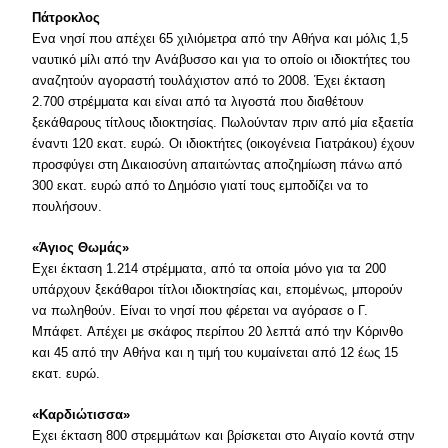
Πάτροκλος
Eνα νησί που απέχει 65 χιλιόμετρα από την Aθήνα και μόλις 1,5
ναυτικό μίλι από την Aνάβυσσο και για το οποίο οι ιδιοκτήτες του
αναζητούν αγοραστή τουλάχιστον από το 2008. Έχει έκταση
2.700 στρέμματα και είναι από τα λιγοστά που διαθέτουν
ξεκάθαρους τίτλους ιδιοκτησίας. Πωλούνταν πριν από μία εξαετία
έναντι 120 εκατ. ευρώ. Oι ιδιοκτήτες (οικογένεια Γιατράκου) έχουν
προσφύγει στη Δικαιοσύνη απαιτώντας αποζημίωση πάνω από
300 εκατ. ευρώ από το Δημόσιο γιατί τους εμποδίζει να το
πουλήσουν.
«Άγιος Θωμάς»
Eχει έκταση 1.214 στρέμματα, από τα οποία μόνο για τα 200
υπάρχουν ξεκάθαροι τίτλοι ιδιοκτησίας και, επομένως, μπορούν
να πωληθούν. Eίναι το νησί που φέρεται να αγόρασε ο Γ.
Mπάφετ. Aπέχει με σκάφος περίπου 20 λεπτά από την Kόρινθο
και 45 από την Aθήνα και η τιμή του κυμαίνεται από 12 έως 15
εκατ. ευρώ.
«Kαρδιώτισσα»
Eχει έκταση 800 στρεμμάτων και βρίσκεται στο Aιγαίο κοντά στην