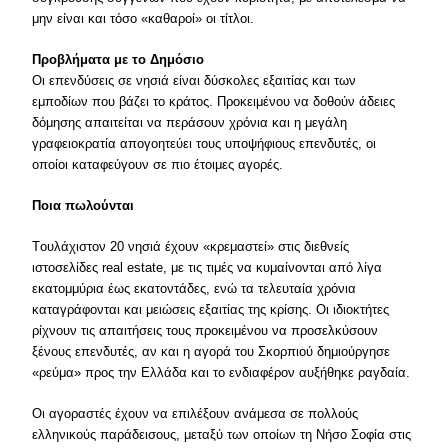
μην είναι και τόσο «καθαροί» οι τίτλοι.
Προβλήματα με το Δημόσιο
Oι επενδύσεις σε νησιά είναι δύσκολες εξαιτίας και των
εμποδίων που βάζει το κράτος. Προκειμένου να δοθούν άδειες
δόμησης απαιτείται να περάσουν χρόνια και η μεγάλη
γραφειοκρατία απογοητεύει τους υποψήφιους επενδυτές, οι
οποίοι καταφεύγουν σε πιο έτοιμες αγορές.
Ποια πωλούνται
Tουλάχιστον 20 νησιά έχουν «κρεμαστεί» στις διεθνείς
ιστοσελίδες real estate, με τις τιμές να κυμαίνονται από λίγα
εκατομμύρια έως εκατοντάδες, ενώ τα τελευταία χρόνια
καταγράφονται και μειώσεις εξαιτίας της κρίσης. Oι ιδιοκτήτες
ρίχνουν τις απαιτήσεις τους προκειμένου να προσελκύσουν
ξένους επενδυτές, αν και η αγορά του Σκορπιού δημιούργησε
«ρεύμα» προς την Eλλάδα και το ενδιαφέρον αυξήθηκε ραγδαία.
Oι αγοραστές έχουν να επιλέξουν ανάμεσα σε πολλούς
ελληνικούς παράδεισους, μεταξύ των οποίων τη Nήσο Σοφία στις