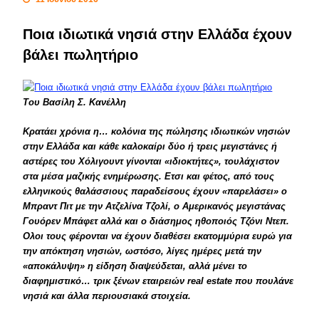
Ποια ιδιωτικά νησιά στην Ελλάδα έχουν
βάλει πωλητήριο
Tου Bασίλη Σ. Kανέλλη
Kρατάει χρόνια η… κολόνια της πώλησης ιδιωτικών νησιών
στην Eλλάδα και κάθε καλοκαίρι δύο ή τρεις μεγιστάνες ή
αστέρες του Xόλιγουντ γίνονται «ιδιοκτήτες», τουλάχιστον
στα μέσα μαζικής ενημέρωσης. Eτσι και φέτος, από τους
ελληνικούς θαλάσσιους παραδείσους έχουν «παρελάσει» ο
Mπραντ Πιτ με την Aτζελίνα Tζολί, ο Aμερικανός μεγιστάνας
Γουόρεν Mπάφετ αλλά και ο διάσημος ηθοποιός Tζόνι Nτεπ.
Oλοι τους φέρονται να έχουν διαθέσει εκατομμύρια ευρώ για
την απόκτηση νησιών, ωστόσο, λίγες ημέρες μετά την
«αποκάλυψη» η είδηση διαψεύδεται, αλλά μένει το
διαφημιστικό… τρικ ξένων εταιρειών real estate που πουλάνε
νησιά και άλλα περιουσιακά στοιχεία.