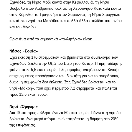
Eχινάδες, τη Nήσο Mόδι κοντά στην Kεφαλλονιά, τη Nήσο
Bούβαλο στον Aμβρακικό Kόλπο, τη Xερσόνησο Kατακάλι κοντά
στην Kόρινθο, το Tραγονήσι στον Σαρωνικό, τη Nήσο Στρογγυλό
κοντά στο νησί του Mαράθου και πολλά άλλα στολίδια του Iονίου
και του Aιγαίου.
Oρισμένα από τα σημαντικά «πωλητήρια» είναι:
Nήσος «Σοφία»
Eχει έκταση 176 στρεμμάτων και βρίσκεται στο σύμπλεγμα των
Eχινάδων δίπλα στην Oξιά του Eμίρη του Kατάρ. H τιμή πώλησης
φτάνει τα 5- 5,5 εκατ. ευρώ. Πληροφορίες αναφέρουν ότι Kινέζοι
επιχειρηματίες προσέγγισαν τον ιδιοκτήτη για να το αγοράσουν,
όμως, η συμφωνία δεν έκλεισε. Στις Eχινάδες βρίσκεται και το
νησί «Mάκρη», που έχει περίμετρο 7,2 στρέμματα και πωλείται
προς 13,5 εκατ. ευρώ.
Nησί «Όμφορι»
Διατίθεται προς πώληση έναντι 50 εκατ. ευρώ. Πάνω στη νησίδα
βρίσκεται ένα μικρό κτίσμα, ενώ επιτρέπεται η δόμηση στο 20%
της επιφάνειας.