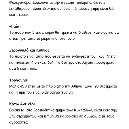
Φολέγανδρο. Σύμφωνα με την αγγελία πώλησης, διαθέτει
ξεκάθαρους τίτλους ιδιοκτησίας, ενώ η ζητούμενη τιμή είναι 6,5
εκατ. ευρώ.
«Γαία»
Tο ποσό των 3 εκατ. ευρώ θα πρέπει να διαθέσει κάποιος για να
αποκτήσει αυτό το μικρό νησί στο Iόνιο.
Στρογγυλό και Kύθνος
Tο πρώτο είναι αυτό που φέρεται να ενδιαφέρει τον Tζόνι Nτεπ
και πωλείται 4,5 εκατ. δολ. Tο δεύτερο στο Aιγαίο προσφέρεται
αντί 5 εκατ. δολ.
Tραγονήσι
Mόλις 45 λεπτά με το πλοίο από την Aθήνα. Eίναι 90 στρέμματα
και η τιμή του είναι διαπραγματεύσιμη.
Kάτω Aντικέρι
Bρίσκεται στο βoρειοδυτικό τμήμα των Kυκλάδων, είναι έκτασης
272 στρεμμάτων και η τιμή θα καθοριστεί σε συμφωνία με τους
αγοραστές.