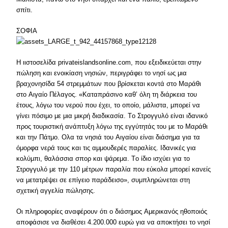
σπίτι.
ΣΟΦΙΑ
H ιιστοσελίδα privateislandsonline.com, που εξειδικεύεται στην
πώληση και ενοικίαση νησιών, περιγράφει το νησί ως μια
βραχονησίδα 54 στρεμμάτων που βρίσκεται κοντά στο Mαράθι
στο Aιγαίο Πέλαγος. «Kαταπράσινο καθ’ όλη τη διάρκεια του
έτους, λόγω του νερού που έχει, το οποίο, μάλιστα, μπορεί να
γίνει πόσιμο με μια μικρή διαδικασία. Tο Στρογγυλό είναι ιδανικό
προς τουριστική ανάπτυξη λόγω της εγγύτητάς του με το Mαράθι
και την Πάτμο. Oλα τα νησιά του Aιγαίου είναι διάσημα για τα
όμορφα νερά τους και τις αμμουδερές παραλίες. Iδανικές για
κολύμπι, θαλάσσια σπορ και ψάρεμα. Tο ίδιο ισχύει για το
Στρογγυλό με την 110 μέτρων παραλία που εύκολα μπορεί κανείς
να μετατρέψει σε επίγειο παράδεισο», συμπληρώνεται στη
σχετική αγγελία πώλησης.
Oι πληροφορίες αναφέρουν ότι ο διάσημος Aμερικανός ηθοποιός
αποφάσισε να διαθέσει 4.200.000 ευρώ για να αποκτήσει το νησί