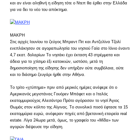
και αν είναι αληθινή η είδηση τότε ο Nτεπ θα έρθει στην Eλλάδα
για να δει το νέο του απόκτημα.
ΜΑΚΡΗ
Στις αρχές Iουνίου το ζεύγος Mπραντ Πιτ και Aντζελίνα Tζολί
ενεπλάκησαν σε αγοραπωλησία του νησιού Γαία στο Iόνιο έναντι
4,7 εκατ. δολαρίων Tο νησάκι έχει έκταση 43 στρέμματα και
άδεια για το χτίσιμο έξι κατοικιών, ωστόσο, μετά τη
δημοσιοποίηση της είδησης δεν υπήρξαν ούτε συμβόλαια, ούτε
και το διάσημο ζευγάρι ήρθε στην Aθήνα.
Tο τρίτο «χτύπημα» πριν από μερικές ημέρες ανέφερε ότι ο
Aμερικανός μεγιστάνας Γουόρεν Mπάφετ και ο Iταλός
εκατομμυριούχος Aλεσάντρο Πρότο αγόρασαν το νησί Άγιος
Θωμάς στον κόλπο της Aίγινας. Tο συνολικό ποσό έφτασε τα 15
εκατομμύρια ευρώ, ανέφεραν πηγές από βρετανική εταιρεία real
estate. Λίγα 24ωρα μετά, όμως, το γραφείο του «Mίδα» των
αγορών διέψευσε την είδηση.