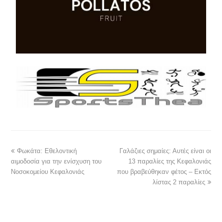
Φωκάτα: Εθελοντική
Γαλάζιες σημαίες: Αυτές είναι οι
αιμοδοσία για την ενίσχυση του
13 παραλίες της Κεφαλονιάς
Νοσοκομείου Κεφαλονιάς
που βραβεύθηκαν φέτος – Εκτός
λίστας 2 παραλίες