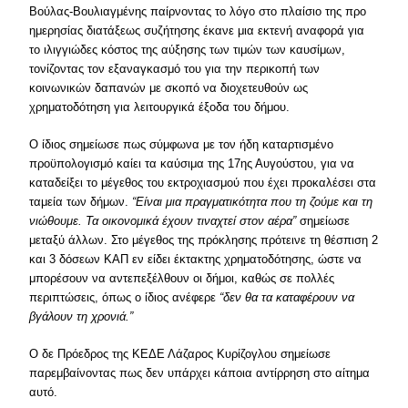
Βούλας-Βουλιαγμένης παίρνοντας το λόγο στο πλαίσιο της προ
ημερησίας διατάξεως συζήτησης έκανε μια εκτενή αναφορά για
το ιλιγγιώδες κόστος της αύξησης των τιμών των καυσίμων,
τονίζοντας τον εξαναγκασμό του για την περικοπή των
κοινωνικών δαπανών με σκοπό να διοχετευθούν ως
χρηματοδότηση για λειτουργικά έξοδα του δήμου.
Ο ίδιος σημείωσε πως σύμφωνα με τον ήδη καταρτισμένο
προϋπολογισμό καίει τα καύσιμα της 17ης Αυγούστου, για να
καταδείξει το μέγεθος του εκτροχιασμού που έχει προκαλέσει στα
ταμεία των δήμων.
“Είναι μια πραγματικότητα που τη ζούμε και τη
νιώθουμε. Τα οικονομικά έχουν τιναχτεί στον αέρα”
σημείωσε
μεταξύ άλλων. Στο μέγεθος της πρόκλησης πρότεινε τη θέσπιση 2
και 3 δόσεων ΚΑΠ εν είδει έκτακτης χρηματοδότησης, ώστε να
μπορέσουν να αντεπεξέλθουν οι δήμοι, καθώς σε πολλές
περιπτώσεις, όπως ο ίδιος ανέφερε
“δεν θα τα καταφέρουν να
βγάλουν τη χρονιά.”
Ο δε Πρόεδρος της ΚΕΔΕ Λάζαρος Κυρίζογλου σημείωσε
παρεμβαίνοντας πως δεν υπάρχει κάποια αντίρρηση στο αίτημα
αυτό.