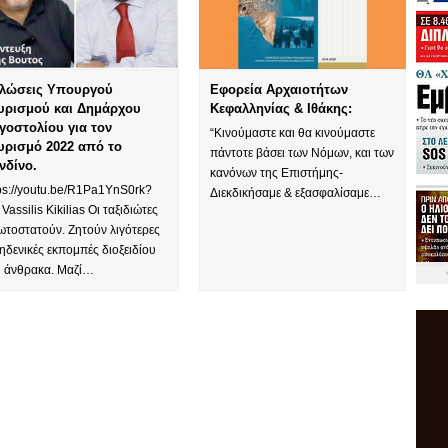
λώσεις Υπουργού
Εφορεία Αρχαιοτήτων
υρισμού και Δημάρχου
Κεφαλληνίας & Ιθάκης:
γοστολίου για τον
“Κινούμαστε και θα κινούμαστε
υρισμό 2022 από το
πάντοτε βάσει των Νόμων, και των
νδίνο.
κανόνων της Επιστήμης-
tps://youtu.be/R1Pa1YnS0rk?
Διεκδικήσαμε & εξασφαλίσαμε…
 Vassilis Kikilias Οι ταξιδιώτες
ωτοστατούν. Ζητούν λιγότερες
ηδενικές εκπομπές διοξειδίου
υ άνθρακα. Μαζί…