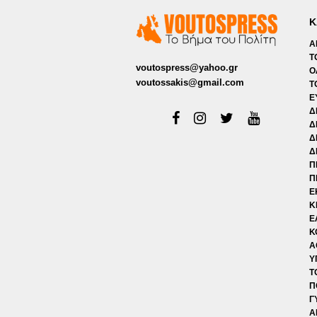
Κ
Α
Τ
voutospress@yahoo.gr
Ο
voutossakis@gmail.com
Τ
Ε
Δ
Δ
Δ
Δ
Π
Π
Ε
Κ
Ε
Κ
Α
Υ
Τ
Π
Γ
Α