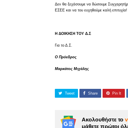
Δεν θα ξεχάσουμε να δώσουμε Συγχαρητήρια
ΕΣΕΕ και να του ευχηθούμε καλή επιτυχία!
Η ΔΟΙΚΗΣΗ ΤΟΥ Δ.Σ
Για το Δ.Σ.
Ο Πρόεδρος
Μαρκάτος Μιχάλης
Tweet
Share
Pin It
Ακολουθήστε το
v
μάθετε πρώτοι όλε