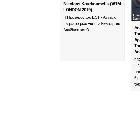
Nikolaos Kourkoumelis (WTM
LONDON 2019)
Η Πρόεδρος του ΕΟΤ κ Αγγελική
Γκερεκου μιλά για την Έκθεση του
Δη
Λονδίνου και Ο…
Το
Αρ
Το
Λο
ht
t=4
πρ
ή μ
το