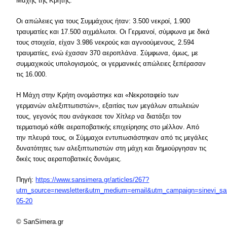
Μάχης της Κρήτης.
Οι απώλειες για τους Συμμάχους ήταν: 3.500 νεκροί, 1.900
τραυματίες και 17.500 αιχμάλωτοι. Οι Γερμανοί, σύμφωνα με δικά
τους στοιχεία, είχαν 3.986 νεκρούς και αγνοούμενους, 2.594
τραυματίες, ενώ έχασαν 370 αεροπλάνα. Σύμφωνα, όμως, με
συμμαχικούς υπολογισμούς, οι γερμανικές απώλειες ξεπέρασαν
τις 16.000.
Η Μάχη στην Κρήτη ονομάστηκε και «Νεκροταφείο των
γερμανών αλεξιπτωτιστών», εξαιτίας των μεγάλων απωλειών
τους, γεγονός που ανάγκασε τον Χίτλερ να διατάξει τον
τερματισμό κάθε αεραποβατικής επιχείρησης στο μέλλον. Από
την πλευρά τους, οι Σύμμαχοι εντυπωσιάστηκαν από τις μεγάλες
δυνατότητες των αλεξιπτωτιστών στη μάχη και δημιούργησαν τις
δικές τους αεραποβατικές δυνάμεις.
Πηγή:
https://www.sansimera.gr/articles/267?
utm_source=newsletter&utm_medium=email&utm_campaign=sinevi_sa
05-20
© SanSimera.gr