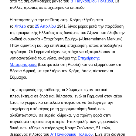
από τις σημαντικότερες μάχες του
Β’ Παγκοσμίου Πολέμου
, με
πολλές πρωτιές σε επιχειρησιακό επίπεδο.
Η απόφαση για την επίθεση στην Κρήτη ελήφθη από
το
Χίτλερ
στις
25 Απριλίου
1941, λίγες μέρες μετά την παράδοση
της ηπειρωτικής Ελλάδας στις δυνάμεις του Άξονα, και έλαβε την
κωδική ονομασία «Επιχείρηση Ερμής» («Unternehmen Merkur»).
Ήταν αμυντική και όχι επιθετική επιχείρηση, όπως αποδείχθηκε
αργότερα. Οι Γερμανοί είχαν ως στόχο να εξασφαλίσουν τα
νοτιοανατολικά τους νώτα, ενόψει της
Επιχείρησης
Μπαρμπαρόσα
(Εκστρατεία στη Ρωσία) και να εξορμήσουν στη
Βόρεια Αφρική, με εφαλτήριο την Κρήτη, όπως πίστευαν οι
Σύμμαχοι.
Τις παραμονές της επίθεσης, οι Σύμμαχοι είχαν τακτικό
πλεονέκτημα σε ξηρά και θάλασσα, ενώ οι Γερμανοί στον αέρα.
Έτσι, το γερμανικό επιτελείο αποφάσισε να διεξαγάγει την
επιχείρηση από αέρος με τη χρησιμοποίηση δυνάμεων
αλεξιπτωτιστών σε ευρεία κλίμακα, για πρώτη φορά στην
παγκόσμια στρατιωτική ιστορία. Επικεφαλής των γερμανικών
δυνάμεων τέθηκε ο πτέραρχος Κουρτ Στούντεντ, 51 ετών,
βετεράνος πιλότος του
Α’ Παγκοσμίου Πολέμου
. Είχε στη διάθεσή