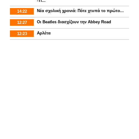
-Τι...
Νέα σχολική χρονιά: Πότε χτυπά το πρώτο...
14:22
Οι Beatles διασχίζουν την Abbey Road
12:27
Αρλέτα
12:23