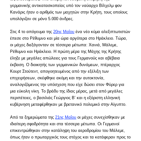
γερμανικής αντικατασκοπείας υπό τον ναύαρχο Βίλχελμ φον
Κανάρις ήταν ο αριθμός των μαχητών στην Κρήτη, τους οποίους
υπολόγιζαν σε μόνο 5.000 άνδρες.
Στις 4 το απόγευμα της
20ης Μαΐου
ένα νέο κύμα αλεξιπτωτιστών
έπεσε στο Ρέθυμνο και μία ώρα αργότερα στο Ηράκλειο. Τώρα,
οι μάχες διεξάγονταν σε τέσσερα μέτωπα: Χανιά, Μάλεμε,
Ρέθυμνο και Ηράκλειο. Η πρώτη μέρα της Μάχης της Κρήτης
έληξε με μεγάλες απώλειες για τους Γερμανούς και αβέβαια
έκβαση. Ο διοικητής των γερμανικών δυνάμεων, πτέραρχος
Κουρτ Στούτεντ, απογοητευμένος από την εξέλιξη των
επιχειρήσεων, σκέφθηκε ακόμη και την αυτοκτονία,
αναλογιζόμενος την υπόσχεση που είχε δώσει στον Φύρερ για
μια εύκολη νίκη. Το βράδυ της ίδιας μέρας, μετά από μεγάλες
περιπέτειες, ο βασιλιάς Γεώργιος Β’ και η εξόριστη ελληνική
κυβέρνηση μεταφέρθηκαν με βρετανικό πολεμικό στην Αίγυπτο.
Από τα ξημερώματα της
21ης Μαΐου
οι μάχες συνεχίσθηκαν με
ιδιαίτερη σφοδρότητα και στα τέσσερα μέτωπα. Οι Γερμανοί
επικεντρώθηκαν στην κατάληψη του αεροδρομίου του Μάλεμε,
όπως ήταν ο πρωταρχικός τους στόχος και τα κατάφεραν προς το