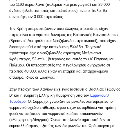
του 1190 αεροπλάνα (πολεμικά και μεταγωγικά) και 29.000
άνδρες (αλεξιπτωτιστές και πεζικάριους), ενώ οι Ιταλοί θα
συνεισέφεραν 3.000 στρατιώτες.
Την Κρήτη υπερασπίζονταν όσοι έλληνες στρατιώτες είχαν
παραμείνει στο νησί και δυνάμεις της Βρετανικής Κοινοπολιτείας
(Βρετανοί, Αυστραλοί και Νεοζηλανδοί στρατιωτικοί), που είχαν
διεκπεραιωθεί από την κατεχόμενη Ελλάδα. Το γενικό
πρόσταγμα είχε ο νεοζηλανδός στρατηγός Μπέρναρντ
Φράιμπεργκ, 52 ετών, βετεράνος και αυτός του Α’ Παγκοσμίου
Πολέμου. Οι υπερασπιστές της Μεγαλονήσου ανήρχοντο σε
περίπου 40.000, αλλά είχαν ανεπαρκή και απαρχαιωμένο
οπλισμό, ιδίως οι Έλληνες.
Στην περιοχή των Χανίων είχε εγκατασταθεί ο Βασιλιάς Γεώργιος
Β’ και η εξόριστη Ελληνική Κυβέρνηση υπό τον
Εμμανουήλ
Τσουδερό
. Οι Σύμμαχοι γνώριζαν με μεγάλες λεπτομέρειες το
γερμανικό σχέδιο επίθεσης, αφού είχαν κατορθώσει για πρώτη
φορά να σπάσουν του γερμανικό κώδικα επικοινωνιών
(«Επιχείρηση Αίνιγμα»). Όμως, το πλεονέκτημα αυτό δεν το
εκμεταλλεύτηκαν, εξαιτίας των διαφωνιών του Φράιμπεργκ με