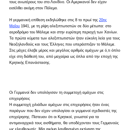
τους ανωτέρους του στο Λονδίνο. Οι Αμερικανοί δεν είχαν
εισέλθει ακόμη στον Πόλεμο.
Η γερμανική επίθεση εκδηλώθηκε στις 8 το πρωί της
20ης
Μαΐου
1941, με τη ρίψη αλεξιπτωτιστών σε δύο μέτωπα: στο
αεροδρόμιο του Μάλεμε και στην ευρύτερη περιοχή των Χανίων.
Τα πρώτα κύματα των αλεξιπτωτιστών ήταν εύκολη λεία για τους
Νεοζηλανδούς και τους Έλληνες που υπεράσπιζαν το Μάλεμε.
Στις μάχες έλαβε μέρος και μεγάλος αριθμός αμάχων με ό,τι όπλο
είχε στη διάθεσή του, από μαχαίρια ως όπλα από την εποχή της
Κρητικής Επανάστασης.
Οι Γερμανοί δεν υπολόγισαν τη συμμετοχή αμάχων στις
επιχειρήσεις
Η συμμετοχή χιλιάδων αμάχων στις επιχειρήσεις ήταν ένας
παράγων που δεν είχαν υπολογίσει οι γερμανοί σχεδιαστές της
επιχείρησης. Πίστευαν ότι οι Κρητικοί, γνωστοί για τα
αντιμοναρχικά τους αισθήματα, θα υποδέχονταν τους Γερμανούς
ως ελευθερωτές. Μία ακόμη λανθασμένη εκτίμηση της