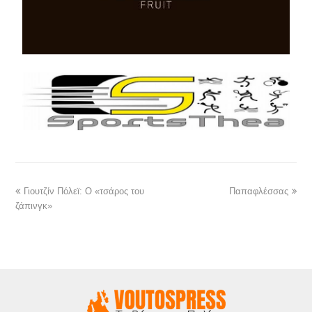
Γιουτζίν Πόλεϊ: Ο «τσάρος του
Παπαφλέσσας
ζάπινγκ»