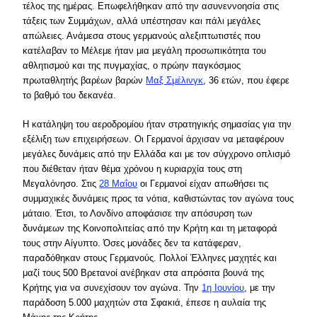
τέλος της ημέρας. Επωφελήθηκαν από την ασυνεννοησία στις
τάξεις των Συμμάχων, αλλά υπέστησαν και πάλι μεγάλες
απώλειες. Ανάμεσα στους γερμανούς αλεξιπτωτιστές που
κατέλαβαν το Μέλεμε ήταν μια μεγάλη προσωπικότητα του
αθλητισμού και της πυγμαχίας, ο πρώην παγκόσμιος
πρωταθλητής βαρέων βαρών
Μαξ Σμέλινγκ
, 36 ετών, που έφερε
το βαθμό του δεκανέα.
Η κατάληψη του αεροδρομίου ήταν στρατηγικής σημασίας για την
εξέλιξη των επιχειρήσεων. Οι Γερμανοί άρχισαν να μεταφέρουν
μεγάλες δυνάμεις από την Ελλάδα και με τον σύγχρονο οπλισμό
που διέθεταν ήταν θέμα χρόνου η κυριαρχία τους στη
Μεγαλόνησο. Στις
28 Μαΐου
οι Γερμανοί είχαν απωθήσει τις
συμμαχικές δυνάμεις προς τα νότια, καθιστώντας τον αγώνα τους
μάταιο. Έτσι, το Λονδίνο αποφάσισε την απόσυρση των
δυνάμεων της Κοινοπολιτείας από την Κρήτη και τη μεταφορά
τους στην Αίγυπτο. Όσες μονάδες δεν τα κατάφεραν,
παραδόθηκαν στους Γερμανούς. Πολλοί Έλληνες μαχητές και
μαζί τους 500 Βρετανοί ανέβηκαν στα απρόσιτα βουνά της
Κρήτης για να συνεχίσουν τον αγώνα. Την
1η Ιουνίου
, με την
παράδοση 5.000 μαχητών στα Σφακιά, έπεσε η αυλαία της