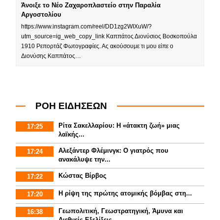
Άνοιξε το Νέο Ζαχαροπλαστείο στην Παραλία
Αργοστολίου
https://www.instagram.com/reel/DD1zg2WIXuW/?
utm_source=ig_web_copy_link Καππάτος Διονύσιος Βοσκοπούλα
1910 Ρεπορτάζ Φωτογραφίες. Ας ακούσουμε τι μου είπε ο
Διονύσης Καππάτος…
ΡΟΗ ΕΙΔΗΣΕΩΝ
Ρίτα Σακελλαρίου: Η «άτακτη ζωή» μιας
17:25
λαϊκής...
Αλεξάντερ Φλέμινγκ: Ο γιατρός που
17:24
ανακάλυψε την...
Κώστας Βίρβος
17:22
Η ρίψη της πρώτης ατομικής βόμβας στη...
17:20
Γεωπολιτική, Γεωστρατηγική, Άμυνα και
16:38
Διεθνείς Εξελίξεις.