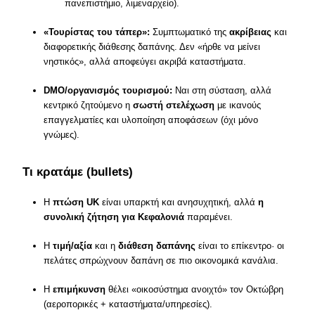
πανεπιστήμιο, λιμεναρχείο).
«Τουρίστας του τάπερ»:
Συμπτωματικό της
ακρίβειας
και
διαφορετικής διάθεσης δαπάνης. Δεν «ήρθε να μείνει
νηστικός», αλλά αποφεύγει ακριβά καταστήματα.
DMO/οργανισμός τουρισμού:
Ναι στη σύσταση, αλλά
κεντρικό ζητούμενο η
σωστή στελέχωση
με ικανούς
επαγγελματίες και υλοποίηση αποφάσεων (όχι μόνο
γνώμες).
Τι κρατάμε (bullets)
Η
πτώση UK
είναι υπαρκτή και ανησυχητική, αλλά
η
συνολική ζήτηση για Κεφαλονιά
παραμένει.
Η
τιμή/αξία
και η
διάθεση δαπάνης
είναι το επίκεντρο· οι
πελάτες σπρώχνουν δαπάνη σε πιο οικονομικά κανάλια.
Η
επιμήκυνση
θέλει «οικοσύστημα ανοιχτό» τον Οκτώβρη
(αεροπορικές + καταστήματα/υπηρεσίες).