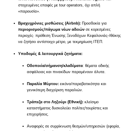
στοχευμένες επαφές με tour operators, όχι απλή
«παρουσία».
Βραχυχρόνιες μισθώσεις (Airbnb):
Προσδοκία για
περιορισμούς/πάγωμα νέων αδειών
σε κορεσμένες
περιοχές· πρόθεση Ένωσης Ξενοδόχων Κεφαλονιάς–Ιθάκης
να ζητήσει αντίστοιχο μέτρο, με τεκμηρίωση ΙΤΕΠ.
Υποδομές & λειτουργικά ζητήματα:
Οδοποιία/σήμανση/κλαδέματα
: θέματα οδικής
ασφάλειας και πινακίδων παραμένουν άλυτα.
Παραλία Μύρτου:
εικόνα/παραβατικότητα και
γενικότερη διαχείριση παραλιών.
Τράπεζα στο Ληξούρι (Εθνική):
κλείσιμο
καταστήματος δυσκολεύει πολίτες/τουρίστες και
επιχειρήσεις.
Αναφορές σε συρρίκνωση θεσμών/υπηρεσιών (εφορία,