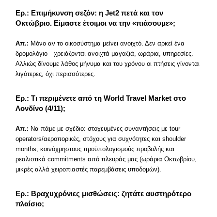
Ερ.: Επιμήκυνση σεζόν: η Jet2 πετά και τον
Οκτώβριο. Είμαστε έτοιμοι να την «πιάσουμε»;
Απ.:
Μόνο αν το οικοσύστημα μείνει ανοιχτό. Δεν αρκεί ένα
δρομολόγιο—χρειάζονται ανοιχτά μαγαζιά, ωράρια, υπηρεσίες.
Αλλιώς δίνουμε λάθος μήνυμα και του χρόνου οι πτήσεις γίνονται
λιγότερες, όχι περισσότερες.
Ερ.: Τι περιμένετε από τη World Travel Market στο
Λονδίνο (4/11);
Απ.:
Να πάμε με σχέδιο: στοχευμένες συναντήσεις με tour
operators/αεροπορικές, στόχους για συχνότητες και shoulder
months, κοινόχρηστους προϋπολογισμούς προβολής και
ρεαλιστικά commitments από πλευράς μας (ωράρια Οκτωβρίου,
μικρές αλλά χειροπιαστές παρεμβάσεις υποδομών).
Ερ.: Βραχυχρόνιες μισθώσεις: ζητάτε αυστηρότερο
πλαίσιο;