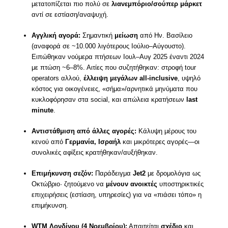
μετατοπίζεται πιο πολύ σε
λιανεμπόριο/σούπερ μάρκετ
αντί σε εστίαση/αναψυχή.
Αγγλική αγορά:
Σημαντική
μείωση
από Ην. Βασίλειο
(αναφορά σε ~10.000 λιγότερους Ιούλιο–Αύγουστο).
Ειπώθηκαν νούμερα πτήσεων Ιουλ–Αυγ 2025 έναντι 2024
με πτώση ~6–8%. Αιτίες που συζητήθηκαν: στροφή tour
operators αλλού,
έλλειψη μεγάλων all-inclusive
, υψηλό
κόστος για οικογένειες, «σήμα»/αρνητικά μηνύματα που
κυκλοφόρησαν στα social, και απώλεια κρατήσεων
last
minute
.
Αντιστάθμιση από άλλες αγορές:
Κάλυψη μέρους του
κενού από
Γερμανία, Ισραήλ
και μικρότερες αγορές—οι
συνολικές αφίξεις κρατήθηκαν/αυξήθηκαν.
Επιμήκυνση σεζόν:
Παράδειγμα
Jet2
με δρομολόγια ως
Οκτώβριο· ζητούμενο να
μένουν ανοικτές
υποστηρικτικές
επιχειρήσεις (εστίαση, υπηρεσίες) για να «πιάσει τόπο» η
επιμήκυνση.
WTM Λονδίνου (4 Νοεμβρίου):
Απαιτείται
σχέδιο
και