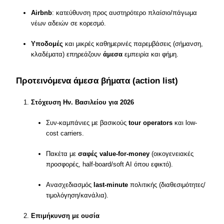
Airbnb
: κατεύθυνση προς αυστηρότερο πλαίσιο/πάγωμα
νέων αδειών σε κορεσμό.
Υποδομές
και μικρές καθημερινές παρεμβάσεις (σήμανση,
κλαδέματα) επηρεάζουν
άμεσα
εμπειρία και φήμη.
Προτεινόμενα άμεσα βήματα (action list)
Στόχευση Ην. Βασιλείου για 2026
Συν-καμπάνιες με βασικούς
tour operators
και low-
cost carriers.
Πακέτα με
σαφές value-for-money
(οικογενειακές
προσφορές, half-board/soft AI όπου εφικτό).
Ανασχεδιασμός
last-minute
πολιτικής (διαθεσιμότητες/
τιμολόγηση/κανάλια).
Επιμήκυνση με ουσία