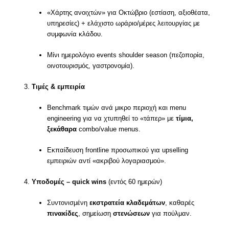
«Χάρτης ανοιχτών» για Οκτώβριο (εστίαση, αξιοθέατα,
υπηρεσίες) + ελάχιστο ωράριο/μέρες λειτουργίας με
συμφωνία κλάδου.
Μίνι ημερολόγιο events shoulder season (πεζοπορία,
οινοτουρισμός, γαστρονομία).
Τιμές & εμπειρία
Benchmark τιμών ανά μικρο περιοχή και menu
engineering για να χτυπηθεί το «τάπερ» με
τίμια,
ξεκάθαρα
combo/value menus.
Εκπαίδευση frontline προσωπικού για upselling
εμπειριών αντί «ακριβού λογαριασμού».
Υποδομές – quick wins
(εντός 60 ημερών)
Συντονισμένη
εκστρατεία κλαδεμάτων
, καθαρές
πινακίδες
, σημείωση
στενώσεων
για πούλμαν.