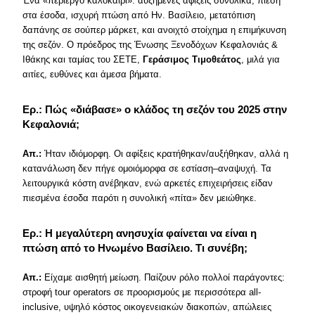
Ένα «περίεργο καλοκαίρι»: αυξημένες αφίξεις συνολικά, πίεση
στα έσοδα, ισχυρή πτώση από Ην. Βασίλειο, μετατόπιση
δαπάνης σε σούπερ μάρκετ, και ανοιχτό στοίχημα η επιμήκυνση
της σεζόν. Ο πρόεδρος της Ένωσης Ξενοδόχων Κεφαλονιάς &
Ιθάκης και ταμίας του ΣΕΤΕ,
Γεράσιμος Τιμοθεάτος
, μιλά για
αιτίες, ευθύνες και άμεσα βήματα.
Ερ.: Πώς «διάβασε» ο κλάδος τη σεζόν του 2025 στην
Κεφαλονιά;
Απ.:
Ήταν ιδιόμορφη. Οι αφίξεις κρατήθηκαν/αυξήθηκαν, αλλά η
κατανάλωση δεν πήγε ομοιόμορφα σε εστίαση–αναψυχή. Τα
λειτουργικά κόστη ανέβηκαν, ενώ αρκετές επιχειρήσεις είδαν
πιεσμένα έσοδα παρότι η συνολική «πίτα» δεν μειώθηκε.
Ερ.: Η μεγαλύτερη ανησυχία φαίνεται να είναι η
πτώση από το Ηνωμένο Βασίλειο. Τι συνέβη;
Απ.:
Είχαμε αισθητή μείωση. Παίζουν ρόλο πολλοί παράγοντες:
στροφή tour operators σε προορισμούς με περισσότερα all-
inclusive, υψηλό κόστος οικογενειακών διακοπών, απώλειες