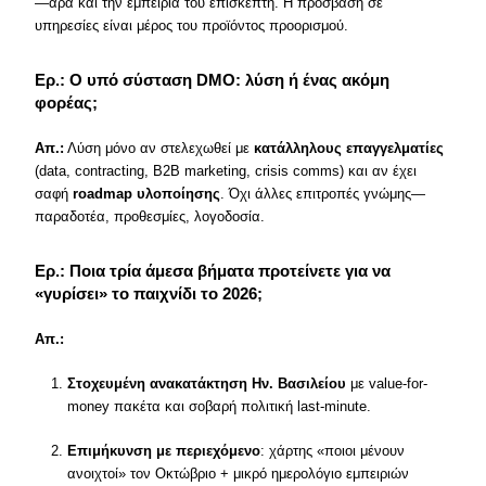
—άρα και την εμπειρία του επισκέπτη. Η πρόσβαση σε
υπηρεσίες είναι μέρος του προϊόντος προορισμού.
Ερ.: Ο υπό σύσταση DMO: λύση ή ένας ακόμη
φορέας;
Απ.:
Λύση μόνο αν στελεχωθεί με
κατάλληλους επαγγελματίες
(data, contracting, B2B marketing, crisis comms) και αν έχει
σαφή
roadmap υλοποίησης
. Όχι άλλες επιτροπές γνώμης—
παραδοτέα, προθεσμίες, λογοδοσία.
Ερ.: Ποια τρία άμεσα βήματα προτείνετε για να
«γυρίσει» το παιχνίδι το 2026;
Απ.:
Στοχευμένη ανακατάκτηση Ην. Βασιλείου
με value-for-
money πακέτα και σοβαρή πολιτική last-minute.
Επιμήκυνση με περιεχόμενο
: χάρτης «ποιοι μένουν
ανοιχτοί» τον Οκτώβριο + μικρό ημερολόγιο εμπειριών