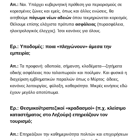
Απ.:
Ναι. Υπάρχει κυβερνητική πρόθεση για περιορισμούς σε
κορεσμένες ζώνες και εμείς, όπως και άλλες ενώσεις, θα
αιτηθούμε
πάγωμα νέων αδειών
όπου τεκμηριώνεται κορεσμός.
Θέλουμε επίσης ελάχιστα πρότυπα
ασφάλειας
(πυρασφάλεια,
ηλεκτρολογικός έλεγχος). Ίσοι κανόνες για όλους.
Ερ.: Υποδομές: ποια «πληγώνουν» άμεσα την
εμπειρία;
Απ.:
Τα προφανή: οδοποιία, σήμανση, κλαδέματα—ζητήματα
οδικής ασφάλειας που ταλαιπωρούν και πούλμαν. Και φυσικά η
διαχείριση εμβληματικών παραλιών όπως ο Μύρτος: άδειες,
κανόνες λειτουργίας, φύλαξη, καθαριότητα. Μικρές κινήσεις εδώ
έχουν μεγάλο αποτύπωμα.
Ερ.: Θεσμικοί/τραπεζικοί «κραδασμοί» (π.χ. κλείσιμο
καταστήματος στο Ληξούρι) επηρεάζουν τον
τουρισμό;
Απ.:
Επηρεάζουν την καθημερινότητα πολιτών και επιχειρήσεων