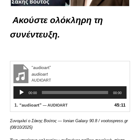
️
Ακούστε ολόκληρη τη
συνέντευξη.
“audioart”
audioart
AUDIOART
Πρόγραμμα
00:00
00:00
Αναπαραγωγής
Ήχου
1.
“audioart”
45:11
— AUDIOART
Συνομιλεί ο Σάκης Βούτος — Ionian Galaxy 90.8 / vootospress.gr
(08/10/2025)