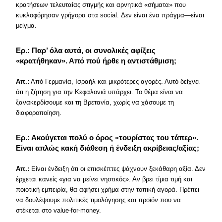
κρατήσεων τελευταίας στιγμής και αρνητικά «σήματα» που
κυκλοφόρησαν γρήγορα στα social. Δεν είναι ένα πράγμα—είναι
μείγμα.
Ερ.: Παρ’ όλα αυτά, οι συνολικές αφίξεις
«κρατήθηκαν». Από πού ήρθε η αντιστάθμιση;
Απ.:
Από Γερμανία, Ισραήλ και μικρότερες αγορές. Αυτό δείχνει
ότι η ζήτηση για την Κεφαλονιά υπάρχει. Το θέμα είναι να
ξανακερδίσουμε και τη Βρετανία, χωρίς να χάσουμε τη
διαφοροποίηση.
Ερ.: Ακούγεται πολύ ο όρος «τουρίστας του τάπερ».
Είναι απλώς κακή διάθεση ή ένδειξη ακρίβειας/αξίας;
Απ.:
Είναι ένδειξη ότι οι επισκέπτες ψάχνουν ξεκάθαρη αξία. Δεν
έρχεται κανείς «για να μείνει νηστικός». Αν βρει τίμια τιμή και
ποιοτική εμπειρία, θα αφήσει χρήμα στην τοπική αγορά. Πρέπει
να δουλέψουμε πολιτικές τιμολόγησης και προϊόν που να
στέκεται στο value-for-money.