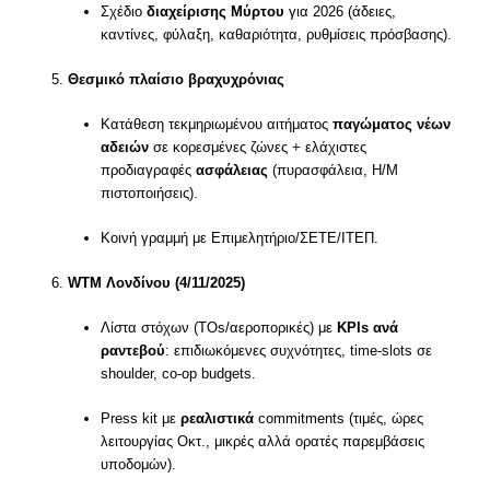
Σχέδιο
διαχείρισης Μύρτου
για 2026 (άδειες,
καντίνες, φύλαξη, καθαριότητα, ρυθμίσεις πρόσβασης).
Θεσμικό πλαίσιο βραχυχρόνιας
Κατάθεση τεκμηριωμένου αιτήματος
παγώματος νέων
αδειών
σε κορεσμένες ζώνες + ελάχιστες
προδιαγραφές
ασφάλειας
(πυρασφάλεια, Η/Μ
πιστοποιήσεις).
Κοινή γραμμή με Επιμελητήριο/ΣΕΤΕ/ΙΤΕΠ.
WTM Λονδίνου (4/11/2025)
Λίστα στόχων (TOs/αεροπορικές) με
KPIs ανά
ραντεβού
: επιδιωκόμενες συχνότητες, time-slots σε
shoulder, co-op budgets.
Press kit με
ρεαλιστικά
commitments (τιμές, ώρες
λειτουργίας Οκτ., μικρές αλλά ορατές παρεμβάσεις
υποδομών).