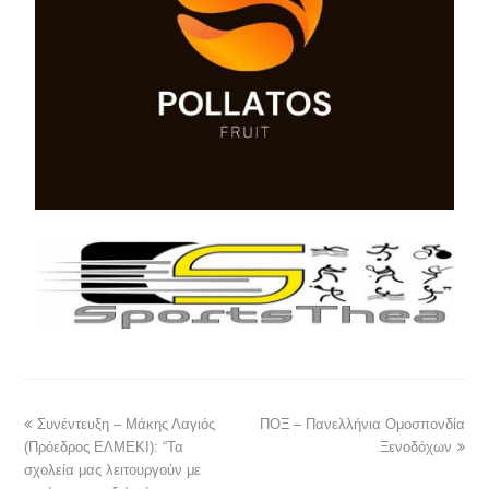
Συνέντευξη – Μάκης Λαγιός
ΠΟΞ – Πανελλήνια Ομοσπονδία
(Πρόεδρος ΕΛΜΕΚΙ): “Τα
Ξενοδόχων
σχολεία μας λειτουργούν με