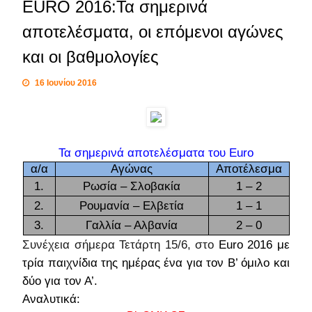
EURO 2016:Τα σημερινά
αποτελέσματα, οι επόμενοι αγώνες
και οι βαθμολογίες
16 Ιουνίου 2016
Τα σημερινά αποτελέσματα του
Euro
α/α
Αγώνας
Αποτέλεσμα
1.
Ρωσία – Σλοβακία
1 – 2
2.
Ρουμανία – Ελβετία
1 – 1
3
.
Γαλλία – Αλβανία
2 – 0
Συνέχεια σήμερα Τετάρτη 15/6, στο
Euro 2016
με
τρία παιχνίδια της ημέρας ένα για τον Β’ όμιλο και
δύο για τον Α’.
Αναλυτικά: