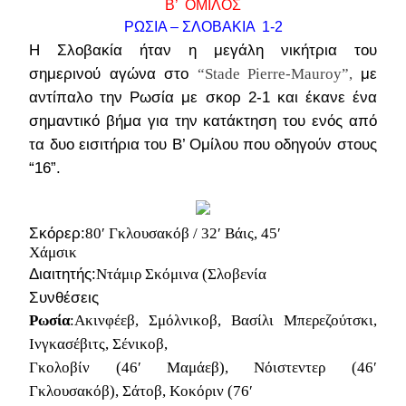
Β’ ΟΜΙΛΟΣ
ΡΩΣΙΑ – ΣΛΟΒΑΚΙΑ 1-2
Η Σλοβακία ήταν η μεγάλη νικήτρια του
σημερινού αγώνα στο
με
“Stade Pierre-Mauroy”,
αντίπαλο την Ρωσία με σκορ 2-1 και έκανε ένα
σημαντικό βήμα για την κατάκτηση του ενός από
τα δυο εισιτήρια του Β’ Ομίλου που οδηγούν στους
“16”.
Σκόρερ:
80′ Γκλουσακόβ / 32′ Βάις, 45′
Χάμσικ
Διαιτητής:
Ντάμιρ Σκόμινα (Σλοβενία
Συνθέσεις
Ρωσία
:Ακινφέεβ, Σμόλνικοβ, Βασίλι Μπερεζούτσκι,
Ινγκασέβιτς, Σένικοβ,
Γκολοβίν (46′ Μαμάεβ), Νόιστεντερ (46′
Γκλουσακόβ), Σάτοβ, Κοκόριν (76′