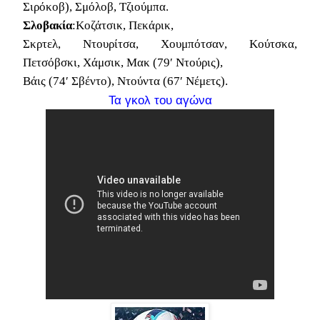
Σιρόκοβ), Σμόλοβ, Τζιούμπα.
Σλοβακία
:Κοζάτσικ, Πεκάρικ,
Σκρτελ, Ντουρίτσα, Χουμπότσαν, Κούτσκα,
Πετσόβσκι, Χάμσικ, Μακ (79′ Ντούρις),
Βάις (74′ Σβέντο), Ντούντα (67′ Νέμετς).
Τα γκολ του αγώνα