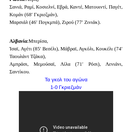
Σανιά, Ραμί, Κοσιελνί, Εβρά, Καντέ, Ματουιντί, Παγέτ,
Κομάν (68′ Γκριεζμάν),
Μαρσιάλ (46′ Πογκμπά), Ζιρού (77′ Ζινιάκ).
Αλβανία
:Μπερίσα,
Ίσαϊ, Αγέτι (85′ Βεσέλι), Μάβραϊ, Αγκόλι, Κουκέλι (74′
Ταουλάντ Τζάκα),
Αμπράσι, Μεμούσαϊ, Λίλα (71′ Ρόσι), Λενιάνι,
Σαντίκου.
Τα γκολ του αγώνα
1-0 Γκριεζμάν