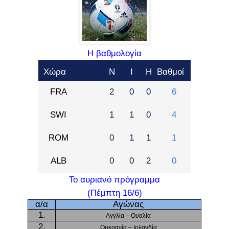
Η βαθμολογία
Χώρα
Ν
Ι
Η
Βαθμοί
FRA
2
0
0
6
SWI
1
1
0
4
ROM
0
1
1
1
ALB
0
0
2
0
Το αυριανό πρόγραμμα
(Πέμπτη 16/6)
α/α
Αγώνας
1.
Αγγλία – Ουαλία
2.
Ουκρανία – Ιρλανδία