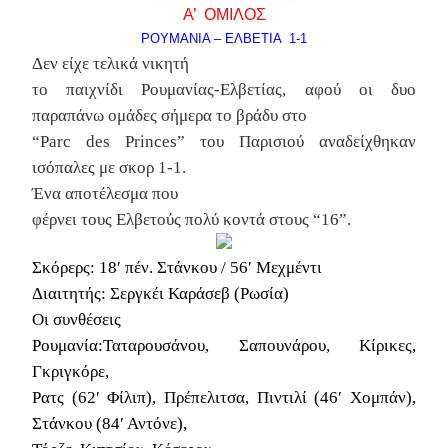
Α’ ΟΜΙΛΟΣ
ΡΟΥΜΑΝΙΑ – ΕΛΒΕΤΙΑ 1-1
Δεν είχε τελικά νικητή
το παιχνίδι Ρουμανίας-Ελβετίας, αφού οι δυο
παραπάνω ομάδες σήμερα το βράδυ στο
“Parc des Princes” του Παρισιού αναδείχθηκαν
ισόπαλες με σκορ 1-1.
Ένα αποτέλεσμα που
φέρνει τους Ελβετούς πολύ κοντά στους “16”.
Σκόρερς:
18′ πέν. Στάνκου / 56′ Μεχμέντι
Διαιτητής:
Σεργκέι Καράσεβ (Ρωσία)
Οι συνθέσεις
Ρουμανία
:Ταταρουσάνου, Σαπουνάρου, Κίρικες,
Γκριγκόρε,
Ρατς (62′ Φίλιπ), Πρέπελιτσα, Πιντιλί (46′ Χομπάν),
Στάνκου (84′ Αντόνε),