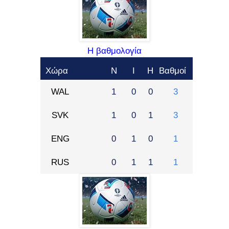
Η βαθμολογία
Χώρα
Ν
Ι
Η
Βαθμοί
WAL
1
0
0
3
SVK
1
0
1
3
ENG
0
1
0
1
RUS
0
1
1
1