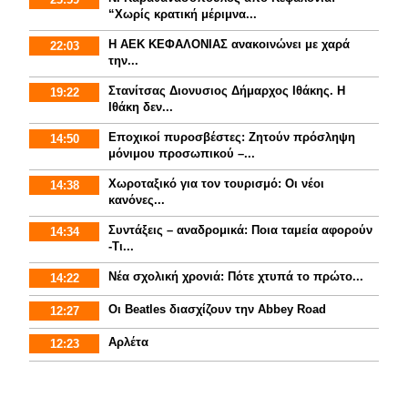
“Χωρίς κρατική μέριμνα...
Η ΑΕΚ ΚΕΦΑΛΟΝΙΑΣ ανακοινώνει με χαρά
22:03
την...
Στανίτσας Διονυσιος Δήμαρχος Ιθάκης. Η
19:22
Ιθάκη δεν...
Εποχικοί πυροσβέστες: Ζητούν πρόσληψη
14:50
μόνιμου προσωπικού –...
Χωροταξικό για τον τουρισμό: Οι νέοι
14:38
κανόνες...
Συντάξεις – αναδρομικά: Ποια ταμεία αφορούν
14:34
-Τι...
Νέα σχολική χρονιά: Πότε χτυπά το πρώτο...
14:22
Οι Beatles διασχίζουν την Abbey Road
12:27
Αρλέτα
12:23