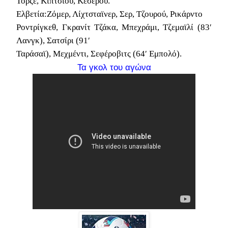
Τόρζε, Κιπτσίου, Κέσερου.
Ελβετία
:Ζόμερ, Λίχτσταϊνερ, Σερ, Τζουρού, Ρικάρντο
Ροντρίγκεθ, Γκρανίτ Τζάκα, Μπεχράμι, Τζεμαϊλί (83′
Λανγκ), Σατσίρι (91′
Ταράσαϊ), Μεχμέντι, Σεφέροβιτς (64′ Εμπολό).
Τα γκολ του αγώνα