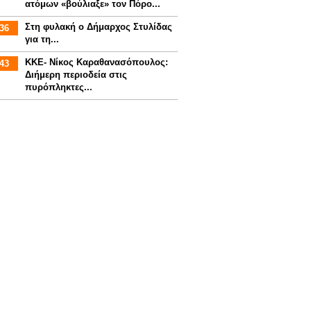
ατόμων «βούλιαξε» τον Πόρο...
Στη φυλακή ο Δήμαρχος Στυλίδας
36
για τη...
ΚΚΕ- Νίκος Καραθανασόπουλος:
43
Διήμερη περιοδεία στις
πυρόπληκτες...