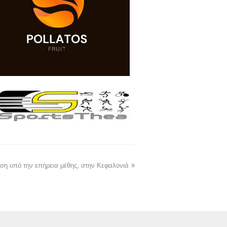
η υπό την επήρεια μέθης, στην Κεφαλονιά