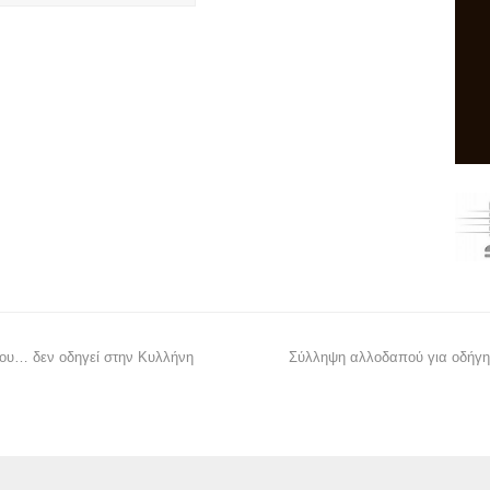
ου… δεν οδηγεί στην Κυλλήνη
Σύλληψη αλλοδαπού για οδήγησ