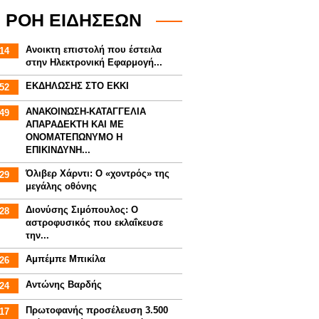
ΡΟΗ ΕΙΔΗΣΕΩΝ
Aνοικτη επιστολή που έστειλα
14
στην Ηλεκτρονική Εφαρμογή...
ΕΚΔΗΛΩΣΗΣ ΣΤΟ ΕΚΚΙ
52
ΑΝΑΚΟΙΝΩΣΗ-ΚΑΤΑΓΓΕΛΙΑ
49
ΑΠΑΡΑΔΕΚΤΗ ΚΑΙ ΜΕ
ΟΝΟΜΑΤΕΠΩΝΥΜΟ Η
ΕΠΙΚΙΝΔΥΝΗ...
Όλιβερ Χάρντι: Ο «χοντρός» της
29
μεγάλης οθόνης
Διονύσης Σιμόπουλος: Ο
28
αστροφυσικός που εκλαΐκευσε
την...
Αμπέμπε Μπικίλα
26
Αντώνης Βαρδής
24
Πρωτοφανής προσέλευση 3.500
17