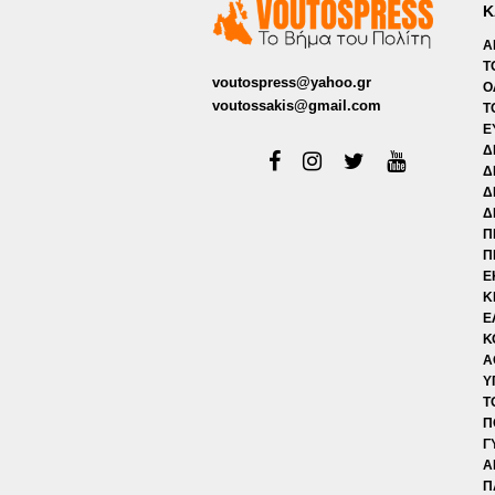
Κ
Α
Τ
voutospress@yahoo.gr
Ο
voutossakis@gmail.com
Τ
Ε
Δ
Δ
Δ
Δ
Π
Π
Ε
Κ
Ε
Κ
Α
Υ
Τ
Π
Γ
Α
Π