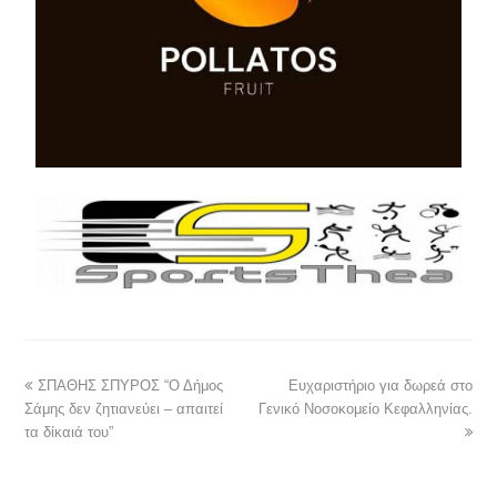
ΣΠΑΘΗΣ ΣΠΥΡΟΣ “Ο Δήμος
Ευχαριστήριο για δωρεά στο
Σάμης δεν ζητιανεύει – απαιτεί
Γενικό Νοσοκομείο Κεφαλληνίας.
τα δίκαιά του”