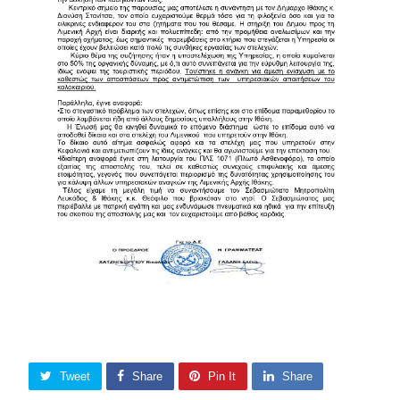
Tweet
Share
Pin It
Share