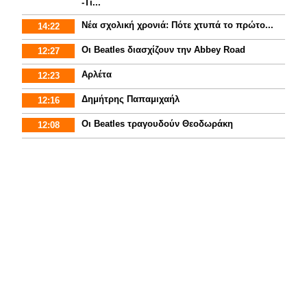
-Τι...
Νέα σχολική χρονιά: Πότε χτυπά το πρώτο...
14:22
Οι Beatles διασχίζουν την Abbey Road
12:27
Αρλέτα
12:23
Δημήτρης Παπαμιχαήλ
12:16
Οι Beatles τραγουδούν Θεοδωράκη
12:08