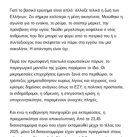
Γιατί το βασικό ερώτημα είναι απλό: άλλαξε τελικά η ζωή των
Ελλήνων; Ζει σήμερα καλύτερα η μέση οικογένεια; Μειώθηκε η
αγωνία για το ενοίκιο, το ρεύμα, το σούπερ μάρκετ, την
πρόσβαση στην υγεία; Νιώθει μεγαλύτερη ασφάλεια ο νέος
άνθρωπος που δεν μπορεί να φύγει από το πατρικό του ή ο
συνταξιούχος που σκέφτεται να πάρει στο εγγόνι του μια
σοκολάτα; Η απάντηση είναι όχι.
Παρά τον πρωτοφανή πακτωλό ευρωπαϊκών πόρων, το
παραγωγικό μοντέλο της χώρας παρέμεινε το ίδιο. Οι
μικρομεσαίες επιχειρήσεις έμειναν ξανά στο περιθώριο, οι
τράπεζες χρηματοδότησαν κυρίως λίγους και ισχυρούς, ενώ
κρίσιμες δημόσιες ανάγκες όπως το ΕΣΥ, η πολιτική προστασία,
οι σιδηρόδρομοι, η ύδρευση, η στεγαστική κρίση, η
υπογεννητικότητα, παραμένουν ανοιχτές πληγές.
Και ενώ η κυβέρνηση πανηγυρίζει για εκταμιεύσεις, η
πραγματικότητα είναι αποκαλυπτική. Από τα 23,45
δισεκατομμύρια ευρώ που είχαν εκταμιευθεί μέχρι το τέλος του
2025, μόνο 14 δισεκατομμύρια είχαν φτάσει πραγματικά στους