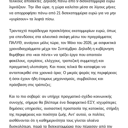
τελικούς αποδέκτες. Δηλαδή πάνω από 9 δισεκατομμύρια ευρώ
λιμνάζουν. Την ίδια ώρα, η χώρα καλείται μέσα σε λίγους μήνες
να απορροφήσει πάνω από 21 δισεκατομμύρια ευρώ για να μην
«γυρίσουν» τα λεφτά πίσω.
Τρανταχτό παράδειγμα προσκλήσεις εκατομμυρίων ευρώ, όπως
για επενδύσεις στα αλιευτικά σκάφη μέσω του προγράμματος
ΠΑΛΥΘ, ανοίγουν μόλις τώρα, τον Μάιο του 2026, με ασφυκτικά
χρονοδιαγράμματα μέχρι τον Σεπτέμβριο. Δηλαδή η κυβέρνηση
θυμήθηκε στο «και πέντε» να τρέξει έργα που απαιτούν
φακέλους, εγκρίσεις, ελέγχους, τραπεζική συμμετοχή και
πραγματική υλοποίηση. Και ποιος τελικά θα καταφέρει να
ανταποκριθεί στα χρονικά όρια; Ο μικρός ψαράς της περιφέρειας
ή όσοι έχουν ήδη έτοιμους μηχανισμούς, συμβούλους και
πρόσβαση στις τράπεζες;
Και το πιο σοβαρό: αν υπήρχε πραγματικό σχέδιο κοινωνικής
συνοχής, σήμερα θα βλέπαμε ένα διαφορετικό ΕΣΥ, ισχυρότερες
δημόσιες υπηρεσίες, ουσιαστική προστασία της κατοικίας, στήριξη
της περιφέρειας και ποιότητα ζωής. Αντ’ αυτού, οι πολίτες
αισθάνονται ότι η καθημερινότητα τους γίνεται ολοένα
δυσκολότερη, παρά τα δισεκατομμύρια που πέρασαν από την