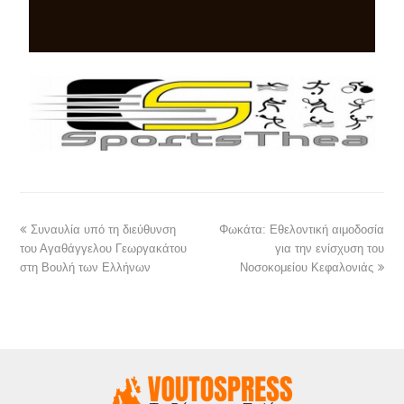
Συναυλία υπό τη διεύθυνση
Φωκάτα: Εθελοντική αιμοδοσία
του Αγαθάγγελου Γεωργακάτου
για την ενίσχυση του
στη Βουλή των Ελλήνων
Νοσοκομείου Κεφαλονιάς