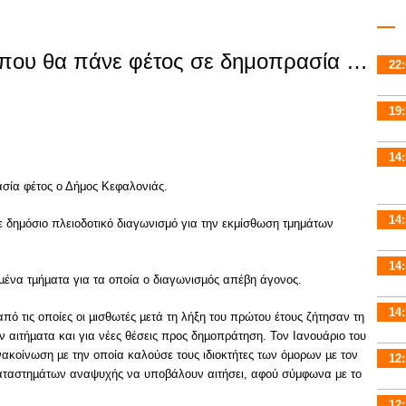
ς που θα πάνε φέτος σε δημοπρασία …
22:
19:
14:
ασία φέτος ο Δήμος Κεφαλονιάς.
14:
 δημόσιο πλειοδοτικό διαγωνισμό για την εκμίσθωση τμημάτων
14:
µένα τµήµατα για τα οποία ο διαγωνισµός απέβη άγονος.
14:
ό τις οποίες οι µισθωτές µετά τη λήξη του πρώτου έτους ζήτησαν τη
 αιτήµατα και για νέες θέσεις προς δηµοπράτηση. Τον Ιανουάριο του
ακοίνωση µε την οποία καλούσε τους ιδιοκτήτες των όµορων µε τον
12:
καταστηµάτων αναψυχής να υποβάλουν αιτήσει, αφού σύμφωνα με το
12: