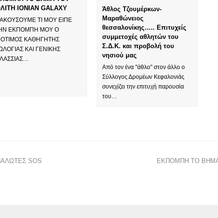
ΛΙΤΗ IONIAN GALAXY
Άθλος Τζουμέρκων-
Μαραθώνειος
 ΑΚΟΥΣΟΥΜΕ ΤΙ ΜΟΥ ΕΙΠΕ
θεσσαλονίκης….. Επιτυχείς
ΗΝ ΕΚΠΟΜΠΗ ΜΟΥ Ο
συμμετοχές αθλητών του
ΟΤΙΜΟΣ ΚΑΘΗΓΗΤΗΣ
Σ.Δ.Κ. και προβολή του
ΩΛΟΓΙΑΣ ΚΑΙ ΓΕΝΙΚΗΣ
νησιού μας
ΛΑΣΣΙΑΣ…
Από τον ένα "άθλο" στον άλλο ο
Σύλλογος Δρομέων Κεφαλονιάς
συνεχίζει την επιτυχή παρουσία
του…
ΝΑΛΩΤΕΣ SOS
ΕΚΠΟΜΠΗ ΤΟ ΒΗΜΑ 