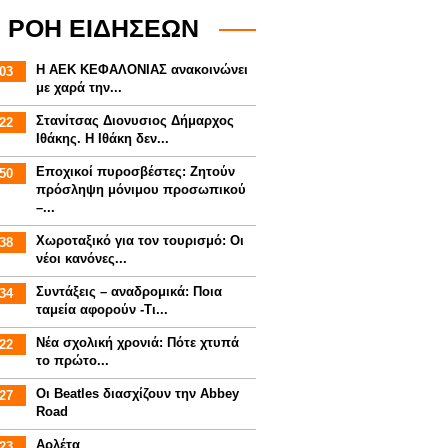
ΡΟΗ ΕΙΔΗΣΕΩΝ
Η ΑΕΚ ΚΕΦΑΛΟΝΙΑΣ ανακοινώνει
03
με χαρά την...
Στανίτσας Διονυσιος Δήμαρχος
22
Ιθάκης. Η Ιθάκη δεν...
Εποχικοί πυροσβέστες: Ζητούν
50
πρόσληψη μόνιμου προσωπικού
–...
Χωροταξικό για τον τουρισμό: Οι
38
νέοι κανόνες...
Συντάξεις – αναδρομικά: Ποια
34
ταμεία αφορούν -Τι...
Νέα σχολική χρονιά: Πότε χτυπά
22
το πρώτο...
Οι Beatles διασχίζουν την Abbey
27
Road
Αρλέτα
23