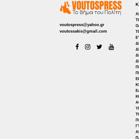
Κ
Α
Τ
voutospress@yahoo.gr
Ο
voutossakis@gmail.com
Τ
Ε
Δ
Δ
Δ
Δ
Π
Π
Ε
Κ
Ε
Κ
Α
Υ
Τ
Π
Γ
Α
Π