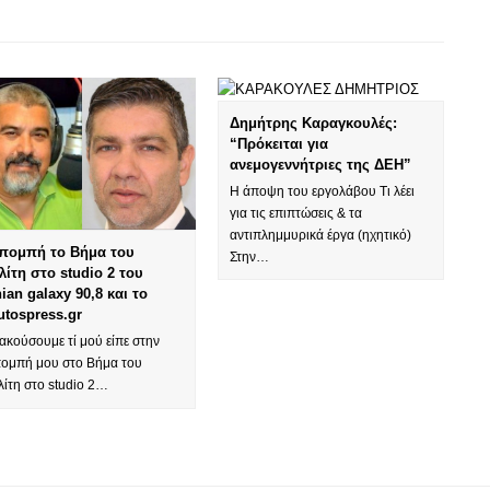
Δημήτρης Καραγκουλές:
“Πρόκειται για
ανεμογεννήτριες της ΔΕΗ”
Η άποψη του εργολάβου Τι λέει
για τις επιπτώσεις & τα
αντιπλημμυρικά έργα (ηχητικό)
πομπή το Βήμα του
Στην…
λίτη στο studio 2 του
nian galaxy 90,8 και το
utospress.gr
ακούσουμε τί μού είπε στην
πομπή μου στο Βήμα του
ίτη στο studio 2…