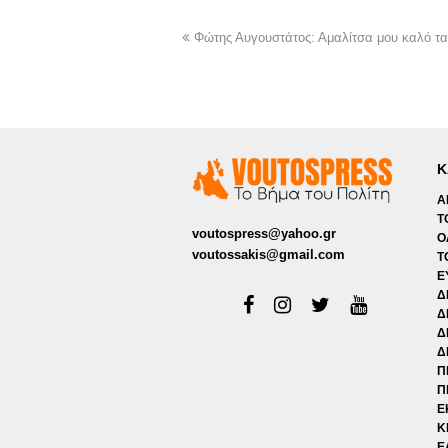
Φώτης Αυγουστάτος: Αμαλίτσα μου καλό ταξί
Κ
Α
Τ
voutospress@yahoo.gr
Ο
voutossakis@gmail.com
Τ
Ε
Δ
Δ
Δ
Δ
Π
Π
Ε
Κ
Ε