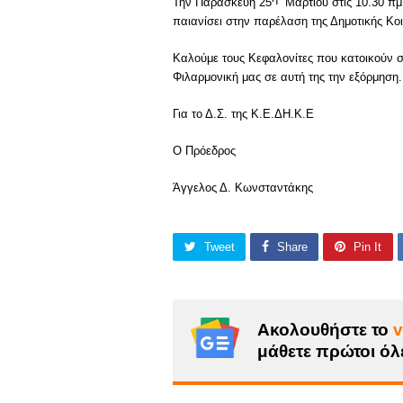
Την Παρασκευή 25
Μαρτίου στις 10.30 πμ 
παιανίσει στην παρέλαση της Δημοτικής Κ
Καλούμε τους Κεφαλονίτες που κατοικούν 
Φιλαρμονική μας σε αυτή της την εξόρμηση.
Για το Δ.Σ. της Κ.Ε.ΔΗ.Κ.Ε
Ο Πρόεδρος
Άγγελος Δ. Κωνσταντάκης
Tweet
Share
Pin It
Ακολουθήστε το
v
μάθετε πρώτοι όλε