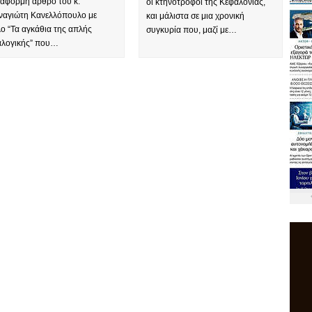
 αφορμή άρθρο του κ.
οι κτηνοτρόφοι της Κεφαλονιάς,
ναγιώτη Κανελλόπουλο με
και μάλιστα σε μια χρονική
λο “Τα αγκάθια της απλής
συγκυρία που, μαζί με…
αλογικής” που…