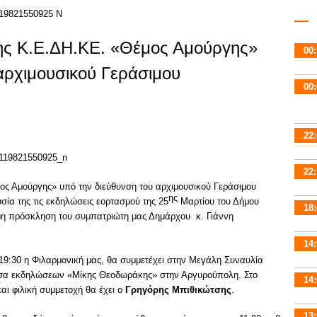
ης Κ.Ε.ΔΗ.ΚΕ. «Θέμος Αμούργης»
00:
αρχιμουσικού Γεράσιμου
00:
22:
22:
ος Αμούργης» υπό την διεύθυνση του αρχιμουσικού Γεράσιμου
ης
ία της τις εκδηλώσεις εορτασμού της 25
Μαρτίου του Δήμου
18:
μη πρόσκληση του συμπατριώτη μας Δημάρχου κ. Γιάννη
14:
 19:30 η Φιλαρμονική μας, θα συμμετέχει στην Μεγάλη Συναυλία
ουσα εκδηλώσεων «Μίκης Θεοδωράκης» στην Αργυρούπολη. Στο
14:
αι φιλική συμμετοχή θα έχει ο
Γρηγόρης Μπιθικώτσης
.
13: