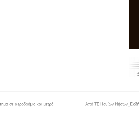
πημα σε αεροδρόμιο και μετρό
Από ΤΕΙ Ιονίων Νήσων_Εκδήλ