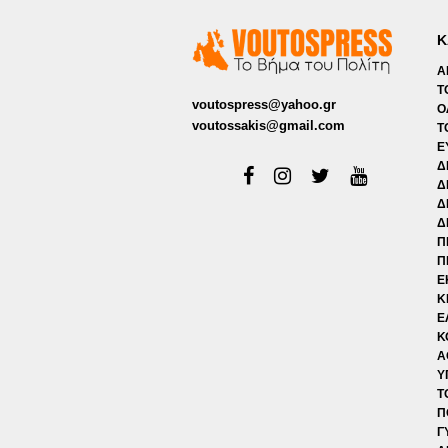
Κ
Α
Τ
voutospress@yahoo.gr
Ο
voutossakis@gmail.com
Τ
Ε
Δ
Δ
Δ
Δ
Π
Π
Ε
Κ
Ε
Κ
Α
Υ
Τ
Π
Γ