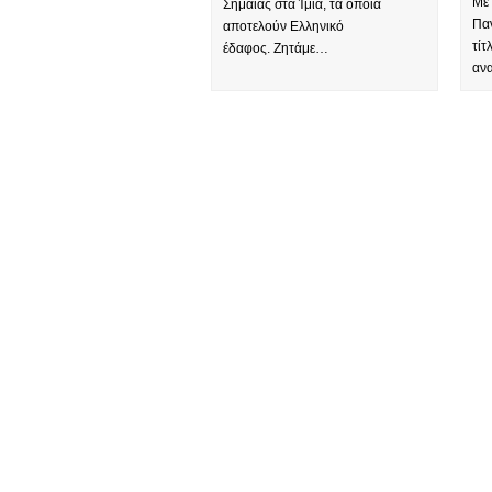
Με
Σημαίας στα Ίμια, τα οποία
Πα
αποτελούν Ελληνικό
τίτ
έδαφος. Ζητάμε…
αν