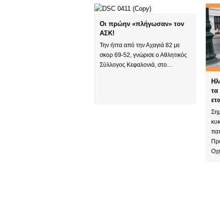
Οι πρώην «πλήγωσαν» τον
ΑΣΚ!
Την ήττα από την Αχαγιά 82 με
σκορ 69-52, γνώρισε ο Αθλητικός
Σύλλογος Κεφαλονιά, στο…
Ηλ
τα
ετ
Ση
κυ
πα
Πρ
Οχ