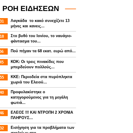
ΡΟΗ ΕΙΔΗΣΕΩΝ
Λαγκάδα το κακό συνεχίζετε 13
31
μήνες και κανεις...
Στο βυθό του Ιονίου, το ναυάγιο-
18
φάντασμα του...
Πού πήγαν τα 68 εκατ. ευρώ από...
56
ΚΟΚ: Οι τρεις πινακίδες που
45
μπερδεύουν πολλούς...
ΚΚΕ: Περιοδεία στα πυρόπληκτα
55
χωριά του Ελειού...
Προφυλακίστηκε ο
40
κατηγορούμενος για τη μεγάλη
φωτιά...
ΕΛΕΟΣ !!! ΚΑΙ ΝΤΡΟΠΗ 2 ΧΡΟΝΙΑ
46
ΠΛΗΡΟΥΣ...
Εισήγηση για τα προβλήματα των
32
σχολείων στο...