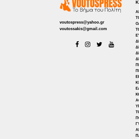
Κ
Α
Τ
voutospress@yahoo.gr
Ο
voutossakis@gmail.com
Τ
Ε
Δ
Δ
Δ
Δ
Π
Π
Ε
Κ
Ε
Κ
Α
Υ
Τ
Π
Γ
Α
Π