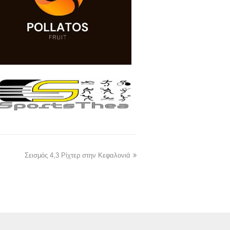
Σεισμός 4,3 Ρίχτερ στην Κεφαλονιά