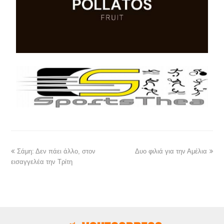
Σάμη: Δεν πάει άλλο, στον
Δυο φιλιά για την Αμέλια
εισαγγελέα την Τρίτη