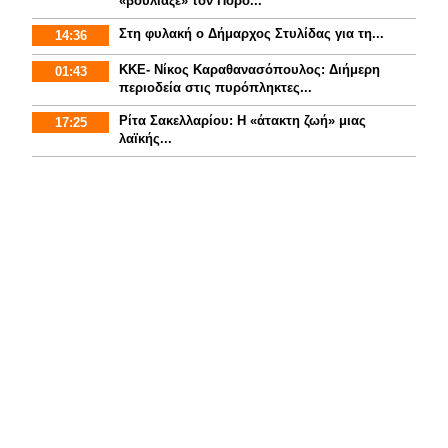
«βούλιαξε» τον Πόρο...
Στη φυλακή ο Δήμαρχος Στυλίδας για τη...
14:36
ΚΚΕ- Νίκος Καραθανασόπουλος: Διήμερη
01:43
περιοδεία στις πυρόπληκτες...
Ρίτα Σακελλαρίου: Η «άτακτη ζωή» μιας
17:25
λαϊκής...