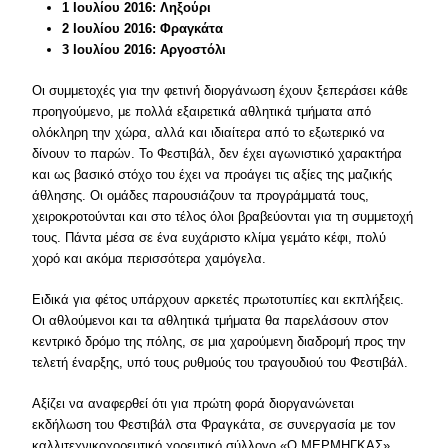
1 Ιουλίου 2016: Ληξούρι
2 Ιουλίου 2016: Φραγκάτα
3 Ιουλίου 2016: Αργοστόλι
Οι συμμετοχές για την φετινή διοργάνωση έχουν ξεπεράσει κάθε
προηγούμενο, με πολλά εξαιρετικά αθλητικά τμήματα από
ολόκληρη την χώρα, αλλά και ιδιαίτερα από το εξωτερικό να
δίνουν το παρών. Το Φεστιβάλ, δεν έχει αγωνιστικό χαρακτήρα
και ως βασικό στόχο του έχει να προάγει τις αξίες της μαζικής
άθλησης. Οι ομάδες παρουσιάζουν τα προγράμματά τους,
χειροκροτούνται και στο τέλος όλοι βραβεύονται για τη συμμετοχή
τους. Πάντα μέσα σε ένα ευχάριστο κλίμα γεμάτο κέφι, πολύ
χορό και ακόμα περισσότερα χαμόγελα.
Ειδικά για φέτος υπάρχουν αρκετές πρωτοτυπίες και εκπλήξεις.
Οι αθλούμενοι και τα αθλητικά τμήματα θα παρελάσουν στον
κεντρικό δρόμο της πόλης, σε μια χαρούμενη διαδρομή προς την
τελετή έναρξης, υπό τους ρυθμούς του τραγουδιού του Φεστιβάλ.
Αξίζει να αναφερθεί ότι για πρώτη φορά διοργανώνεται
εκδήλωση του Φεστιβάλ στα Φραγκάτα, σε συνεργασία με τον
καλλιτεχνικοχορευτικό χορευτικό σύλλογο «Ο ΜΕΡΜΗΓΚΑΣ»,