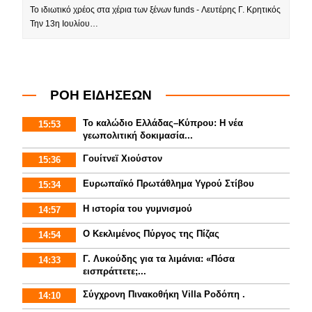
Το ιδιωτικό χρέος στα χέρια των ξένων funds - Λευτέρης Γ. Κρητικός
Την 13η Ιουλίου…
ΡΟΗ ΕΙΔΗΣΕΩΝ
Το καλώδιο Ελλάδας–Κύπρου: Η νέα
15:53
γεωπολιτική δοκιμασία...
Γουίτνεϊ Χιούστον
15:36
Ευρωπαϊκό Πρωτάθλημα Υγρού Στίβου
15:34
Η ιστορία του γυμνισμoύ
14:57
Ο Κεκλιμένος Πύργος της Πίζας
14:54
Γ. Λυκούδης για τα λιμάνια: «Πόσα
14:33
εισπράττετε;...
Σύγχρονη Πινακοθήκη Villa Ροδόπη .
14:10