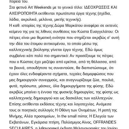
πορεία του.
Στα φετινά Art Weekends με το γενικό τίτλο: ΙΔΕΟΧΡΩΣΕΙΣ ΚΑΙ
ΑΧΕΙΡΟΠΟΙΗΤΑ εκτίθενται πρωτότυπα έργα τέχνης (σχέδια,
λάδια, ακρυλικά, μελάνια, μικτής τεχνικής).
Η καθ. ιστορίας της τέχνης Δώρα Μαρκάτου αναφέρει σε εκτενές
κείμενο της για τις λίθινες συνθέσεις του Κώστα Ευαγγελάτου: Οι
πέτρες είναι μια θεματική ενότητα που στηρίζεται ακριβώς σ’ αυτή
την ιδέα του έτοιμου αντικειμένου, το οποίο μέσω της
καλλιτεχνικής βούλησης γίνεται έργο τέχνης. Εδώ όμως
συμβαίνει κάτι πολύ πιο σημαντικό: Αν προσέξουμε τις πέτρες
που ο Κώστας έχει μαζέψει από ερείπια, από τη θάλασσα, από
τα βουνά, οπουδήποτε τις συναντούσε, θα διαπιστώσουμε, ότι
έχουν όλες ενδιαφέροντα σχήματα, τυχαίες διαμορφώσεις που
μας δημιουργούν συνειρμούς, και αναγνωρίζουμε ζώα, πουλιά,
φυτά, πρόσωπα, μάσκες, όλα δημιουργήματα της φύσης. Εδώ
ακριβώς μπαίνει η έννοια της φυσικής δημιουργίας, της φύσης ως
καλλιτεχνικής δημιουργού και ως δασκάλας των καλλιτεχνών.
Επίσης εκτίθενται εκδόσεις τέχνης και λογοτεχνίας. Ανάμεσα
τους οι ποιητικές συλλογές Η Οθόνη των Ονομάτων, Η ροπή της
Μνήμης, Αλέα προσομοίων, In the small mirror, Η Ελεγεία των
Εκβατάνων, Εγκάρσια πτήση, Πολύσμιγος Αίνος, OFFRANDES
SECULAIRES, η λιθογραφική έκδοση Μελανογραφίες του Ιονίου,