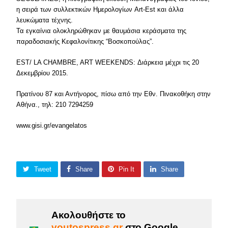
η σειρά των συλλεκτικών Ημερολογίων Art-Est και άλλα
λευκώματα τέχνης.
Τα εγκαίνια ολοκληρώθηκαν με θαυμάσια κεράσματα της
παραδοσιακής Κεφαλονίτικης “Βοσκοπούλας”.
EST/ LA CHAMBRE, ART WEEKENDS: Διάρκεια μέχρι τις 20
Δεκεμβρίου 2015.
Πρατίνου 87 και Αντήνορος, πίσω από την Εθν. Πινακοθήκη στην
Αθήνα., τηλ: 210 7294259
www.gisi.gr/evangelatos
Tweet
Share
Pin It
Share
Ακολουθήστε το
voutospress.gr
στο Google