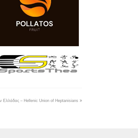
Ελλάδας – Hellenic Union of Heptanisians