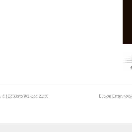
ιά | Σάββατο 9/1 ώρα 21:30
Eνωση Επτανησιων 