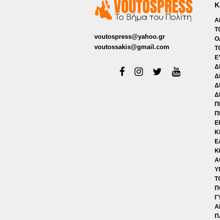
Κ
Α
Τ
voutospress@yahoo.gr
Ο
voutossakis@gmail.com
Τ
Ε
Δ
Δ
Δ
Δ
Π
Π
Ε
Κ
Ε
Κ
Α
Υ
Τ
Π
Γ
Α
Π