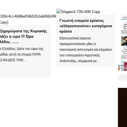
Γνωστή εταιρεία κρέατος
«ελληνοποιούσε» εισαγόμενα
 ξημερώματα της Κυριακής
κρέατα
λάζει η ώρα !!! Ώρα
Εξονυχιστική έρευνα
λάδος ……
πραγματοποίησε χθες η
 Ελλάδος: Δείτε την ώρα της
οικονομική αστυνομία και κλιμάκιο
λάδας αυτή τη στιγμή ΠΑΤΑ
του υπουργείου Αγροτικής
Ω ΝΑ ΔΕΙΣ ΤΗΝ…
Ανάπτυξης, σύμφωνα με…