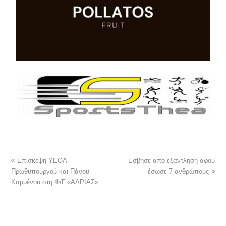
Επίσκεψη ΥΕΘΑ
Εσβησε από εξάντληση αφού
Πρωθυπουργού και Πάνου
έσωσε 7 ανθρώπους
Καμμένου στη Φ/Γ «ΑΔΡΙΑΣ»