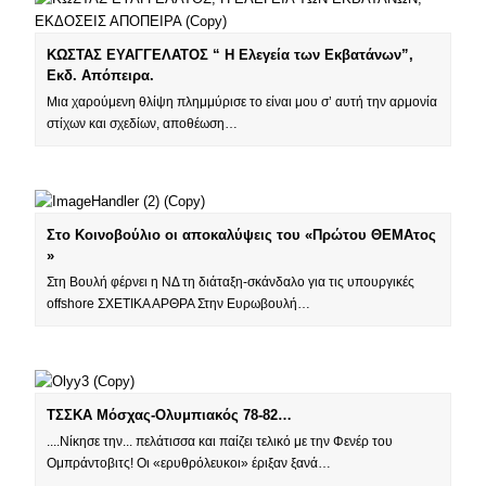
ΚΩΣΤΑΣ ΕΥΑΓΓΕΛΑΤΟΣ “ H Ελεγεία των Εκβατάνων”,
Εκδ. Απόπειρα.
Μια χαρούμενη θλίψη πλημμύρισε το είναι μου σ’ αυτή την αρμονία
στίχων και σχεδίων, αποθέωση…
Στο Κοινοβούλιο οι αποκαλύψεις του «Πρώτου ΘΕΜΑτος
»
Στη Βουλή φέρνει η ΝΔ τη διάταξη-σκάνδαλο για τις υπουργικές
offshore ΣΧΕΤΙΚΑ ΑΡΘΡΑ Στην Ευρωβουλή…
ΤΣΣΚΑ Μόσχας-Ολυμπιακός 78-82…
....Νίκησε την... πελάτισσα και παίζει τελικό με την Φενέρ του
Ομπράντοβιτς! Οι «ερυθρόλευκοι» έριξαν ξανά…