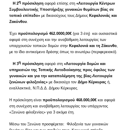
η
Η 2
πρόσκληση
αφορά επίσης στη
«Λειτουργία Κέντρων
Συμβουλευτικής Υποστήριξης γυναικών θυμάτων βίας σε
τοπικό επίπεδο»
με δικαιούχους τους Δήμους
Κεφαλονιάς και
Ζακύνθου
.
Έχει
προϋπολογισμό 462.0000,00€
(για 3 έτη) και ουσιαστικά
αφορά στη συνέχιση και την αναβάθμιση λειτουργίας των
υπαρχουσών τοπικών δομών στην
Κεφαλονιά και τη Ζάκυνθο
,
με το ίδιο αντικείμενο δράσης όπως το ανωτέρω (περιφερειακό).
η
Η 3
πρόσκληση
αφορά στη
«Λειτουργία δομών και
υπηρεσιών της Τοπικής Αυτοδιοίκησης προς όφελος των
γυναικών και για την καταπολέμηση της βίας-Λειτουργία
ξενώνων φιλοξενίας»
με δικαιούχο τον
Δήμο Κέρκυρας
ή,
εναλλακτικά, Ν.Π.Δ.Δ. Δήμου Κέρκυρας.
Η πρόσκληση είναι
προϋπολογισμού 468.000,00€
και αφορά
στη συνέχιση και αναβάθμιση λειτουργίας του υπάρχοντος
«Ξενώνα φιλοξενίας» για 3 ακόμα έτη.
Μέσω του Ξενώνα προσφέρεται: Φιλοξενία των γυναικών