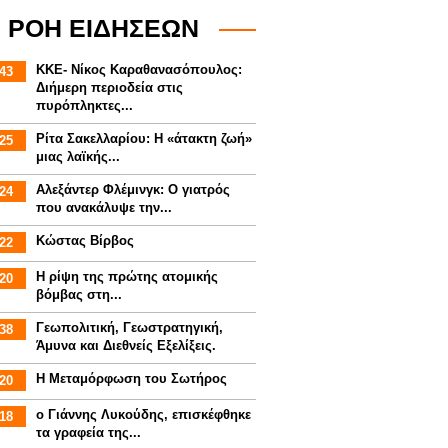
ΡΟΗ ΕΙΔΗΣΕΩΝ
ΚΚΕ- Νίκος Καραθανασόπουλος:
43
Διήμερη περιοδεία στις
πυρόπληκτες...
Ρίτα Σακελλαρίου: Η «άτακτη ζωή»
25
μιας λαϊκής...
Αλεξάντερ Φλέμινγκ: Ο γιατρός
24
που ανακάλυψε την...
Κώστας Βίρβος
22
Η ρίψη της πρώτης ατομικής
20
βόμβας στη...
Γεωπολιτική, Γεωστρατηγική,
38
Άμυνα και Διεθνείς Εξελίξεις.
Η Μεταμόρφωση του Σωτήρος
20
ο Γιάννης Λυκούδης, επισκέφθηκε
18
τα γραφεία της...