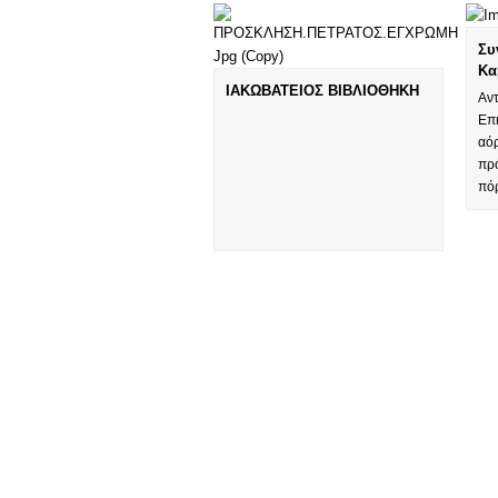
Συ
Κα
ΙΑΚΩΒΑΤΕΙΟΣ ΒΙΒΛΙΟΘΗΚΗ
Αν
Επ
αόρ
πρ
πό