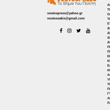
Α
Τ
voutospress@yahoo.gr
Ο
voutossakis@gmail.com
Τ
Ε
Δ
Δ
Δ
Δ
Π
Π
Ε
Κ
Ε
Κ
Α
Υ
Τ
Π
Γ
Α
Π