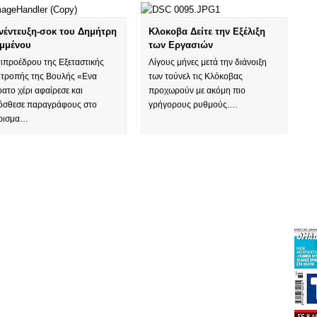
νέντευξη-σοκ του Δημήτρη
Κλοκοβα Δείτε την Εξέλιξη
μμένου
των Εργασιών
τιπροέδρου της Εξεταστικής
Λίγους μήνες μετά την διάνοιξη
ιτροπής της Βουλής «Ενα
των τούνελ τις Κλόκοβας
ατο χέρι αφαίρεσε και
προχωρούν με ακόμη πιο
όσθεσε παραγράφους στο
γρήγορους ρυθμούς.…
ρισμα…