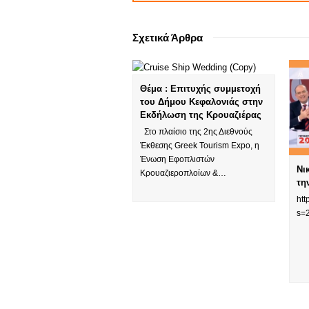
Σχετικά Άρθρα
Θέμα : Επιτυχής συμμετοχή
του Δήμου Κεφαλονιάς στην
Εκδήλωση της Κρουαζιέρας
Στο πλαίσιο της 2ης Διεθνούς
Έκθεσης Greek Tourism Expo, η
Ένωση Εφοπλιστών
Νι
Κρουαζιεροπλοίων &…
τη
htt
s=