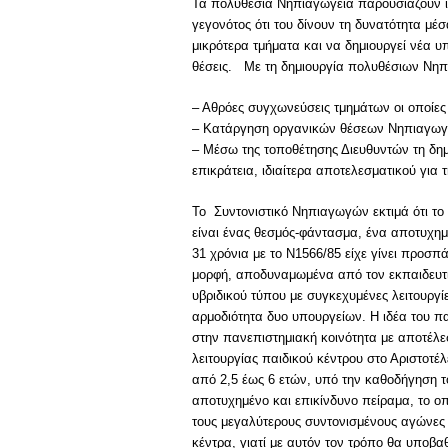
Τα πολυθέσια Νηπιαγωγεία παρουσιάζουν ιδ
γεγονότος ότι του δίνουν τη δυνατότητα μέ
μικρότερα τμήματα και να δημιουργεί νέα 
θέσεις. Με τη δημιουργία πολυθέσιων Νηπι
– Αθρόες συγχωνεύσεις τμημάτων οι οποίες 
– Κατάργηση οργανικών θέσεων Νηπιαγω
– Μέσω της τοποθέτησης Διευθυντών τη δημ
επικράτεια, ιδιαίτερα αποτελεσματικού γι
Το Συντονιστικό Νηπιαγωγών εκτιμά ότι το
είναι ένας θεσμός-φάντασμα, ένα αποτυχημ
31 χρόνια με το Ν1566/85 είχε γίνει προσ
μορφή, αποδυναμωμένα από τον εκπαιδευτι
υβριδικού τύπου με συγκεχυμένες λειτουργ
αρμοδιότητα δυο υπουργείων. Η ιδέα του πα
στην πανεπιστημιακή κοινότητα με αποτέλ
λειτουργίας παιδικού κέντρου στο Αριστοτέ
από 2,5 έως 6 ετών, υπό την καθοδήγηση τ
αποτυχημένο και επικίνδυνο πείραμα, το ο
τους μεγαλύτερους συντονισμένους αγώνε
κέντρα, γιατί με αυτόν τον τρόπο θα υποβα