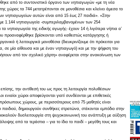
ηκε από το συντονιστικό όργανο των νηπιαγωγών «με τη νέα
της χώρας τα 744 μετατρέπονται σε μονοθέσια και κλείνει άμεσα το
των νηπιαγωγείων αυτών είναι από 15 έως 27 παιδιά». «Στην
ουμε 1.144 νηπιαγωγεία -συμπεριλαμβανομένων των 254
τα νηπιαγωγεία της ειδικής αγωγής- έχουν 14 ή λιγότερα νήπια α’
 που προαναφέρθηκε βρίσκονται υπό καθεστώς κατάργησης ή
ανικά ή λειτουργικά μονοθέσια (διευκρινίζουμε ότι πρόκειται για
α, σε μία αίθουσα και με έναν νηπιαγωγό) και με την ψήφιση του
σβήσουν από τον σχολικό χάρτη» αναφέρεται στην ανακοίνωση των
επίσης, την αντίθεσή του ως προς τη λειτουργία πολυθέσιων
ενιαίοι χώροι αποφεύγονται γιατί συνδέονται με επιθετικές
πρόσωπους χώρους, με περισσότερους από 75 μαθητές είναι
υ παιδιού, δημιουργούν συνθήκες στρατώνα, στέκονται εμπόδιο στην
ροκαλούν δυσλειτουργία στη ψυχοκοινωνική του ανάπτυξη με αύξηση
λειψης από τα τεράστια – για το ίδιο το παιδί – μεγέθη τους και