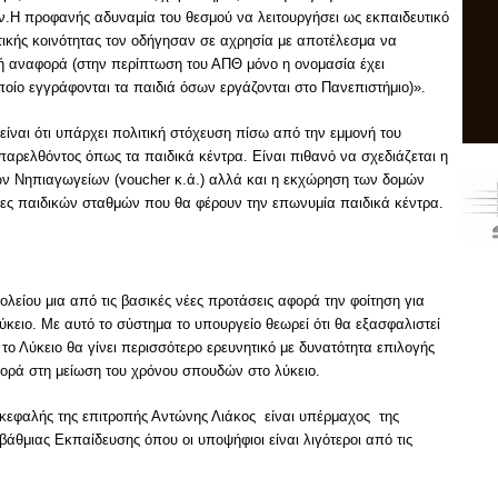
ν.Η προφανής αδυναμία του θεσμού να λειτουργήσει ως εκπαιδευτικό
υτικής κοινότητας τον οδήγησαν σε αχρησία με αποτέλεσμα να
κή αναφορά (στην περίπτωση του ΑΠΘ μόνο η ονομασία έχει
ποίο εγγράφονται τα παιδιά όσων εργάζονται στο Πανεπιστήμιο)».
ίναι ότι υπάρχει πολιτική στόχευση πίσω από την εμμονή του
αρελθόντος όπως τα παιδικά κέντρα. Είναι πιθανό να σχεδιάζεται η
ν Νηπιαγωγείων (voucher κ.ά.) αλλά και η εκχώρηση των δομών
τες παιδικών σταθμών που θα φέρουν την επωνυμία παιδικά κέντρα.
ολείου μια από τις βασικές νέες προτάσεις αφορά την φοίτηση για
ύκειο. Με αυτό το σύστημα το υπουργείο θεωρεί ότι θα εξασφαλιστεί
το Λύκειο θα γίνει περισσότερο ερευνητικό με δυνατότητα επιλογής
ρά στη μείωση του χρόνου σπουδών στο λύκειο.
πικεφαλής της επιτροπής Αντώνης Λιάκος είναι υπέρμαχος της
άθμιας Εκπαίδευσης όπου οι υποψήφιοι είναι λιγότεροι από τις