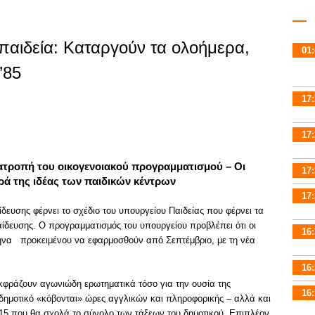
αιδεία: Καταργούν τα ολοήμερα,
01:
’85
17:
17:
ανατροπή του οικογενοιακού προγραμματισμού – Οι
17:
ά της ιδέας των παιδικών κέντρων
17:
ευσης φέρνει το σχέδιο του υπουργείου Παιδείας που φέρνει τα
αίδευσης. Ο προγραμματισμός του υπουργείου προβλέπει ότι οι
16:
μήνα προκειμένου να εφαρμοσθούν από Σεπτέμβριο, με τη νέα
16:
εκφράζουν αγωνιώδη ερωτηματικά τόσο για την ουσία της
16:
 δημοτικό «κόβονται» ώρες αγγλικών και πληροφορικής – αλλά και
1.15 που θα σχολά το σύνολο των τάξεων του δημοτικού. Επιπλέον