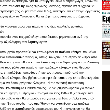
ιαίτερο ενδιαφέρον για το υπουργείο, λένε οι νηπιαγωγοί, λόγω του
σα στα πλαίσια της ίδιας σχολικής μονάδας, αφενός να συγχωνεύει
υπεράριθμα (ως 25 μαθητές συν 10%), αφετέρου να καταργεί οργανικές
αγωγείων το Υπουργείο θα πετύχει τρεις στόχους ταυτόχρονα:
θα γίνονται μέσα στα πλαίσια της ίδιας σχολικής μονάδας
γών
ιουργία ενός ισχυρού ελεγκτικού δικτύου-μηχανισμού ανά την
α την αξιολόγηση των Νηπιαγωγών
 υπουργείο προσπαθεί να επαναφέρει τα παιδικά κέντρα που είναι
ένο εκπαιδευτικό πείραμα, όπως τονίζουν. Και εξηγούν: «Πριν από
πάθεια να οργανωθούν και να λειτουργήσουν Νηπιαγωγεία με ιδιότυπη
κό τους ρόλο στα πλαίσια των παιδικών κέντρων ενός θεσμού
ίες, επικαλύψεις υπευθυνοτήτων του προσωπικού, υπό την
ιδικού κέντρου δεν βρήκε υποστηρικτές, ούτε στην εκπαιδευτική ούτε
εσμα να λειτουργήσουν ελάχιστα. Η πιο γνωστή περίπτωση
λειο Πανεπιστήμιο Θεσσαλονίκης, με διευρυμένο ωράριο για παιδιά
ου καθηγητή Χ. Φράγκου, το σχολικό έτος 1987-88 ,κατέληξε ένα
ποίο βέβαια δεν θα μπορούσε να γενικευτεί.Τότε υπήρξε ένας από
ς των Νηπιαγωγών, που αρνήθηκαν να ενταχθούν στα παιδικά
θμιζόταν ο εκπαιδευτικός χαρακτήρας του Νηπιαγωγείου και θα