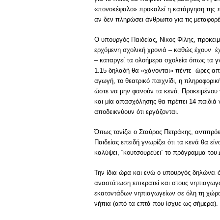
«πονοκέφαλο» προκαλεί η κατάργηση της πρ
αν δεν πληρώσει άνθρωπο για τις μεταφορές 
Ο υπουργός Παιδείας, Νίκος Φίλης, προκειμ
ερχόμενη σχολική χρονιά – καθώς έχουν έχ
– καταργεί τα ολοήμερα σχολεία όπως τα γν
1.15 δηλαδή θα «χάνονται» πέντε ώρες απ
αγωγή, το θεατρικό παιχνίδι, η πληροφορικ
ώστε να μην φανούν τα κενά. Προκειμένου 
και μία απασχόλησης θα πρέπει 14 παιδιά
αποδεικνύουν ότι εργάζονται.
Όπως τονίζει ο Σταύρος Πετράκης, αντιπρ
Παιδείας επειδή γνωρίζει ότι τα κενά θα είν
καλύψει, “κουτσουρεύει” το πρόγραμμα του
Την ίδια ώρα και ενώ ο υπουργός δηλώνει 
αναστάτωση επικρατεί και στους νηπιαγωγο
εκατοντάδων νηπιαγωγείων σε όλη τη χώρα,
νήπια (από τα επτά που ίσχυε ως σήμερα).