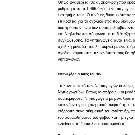
Όπως αναφέρεται σε ανακοίνωση που εκδόθ
ρύθμιση από τα 1.466 διθέσια νηπιαγωγεία 
ένα τμήμα τους. Ο αριθμός δυναμικότητας 
επικράτεια για το σχολικό έτος που διανύ
δυσπρόσιτων, ενώ δεν συμπεριλαμβάνονται 
και β’ ηλικίας και σύμφωνα με τη διάταξη
συγχώνευσης. Τα νηπιαγωγεία αυτά είναι οργ
σχολική μονάδα που λειτουργεί με ένα τμήμ
σχεδίου νόμου στην πλειονότητά τους θα 
νηπιαγωγών.
Επαναφέρουν ιδέες του ’85
To Συντονιστικό των Νηπιαγωγών δηλώνει, 
Νηπιαγωγείων. Όπως αναφέρουν «οι μεγάλοι 
συμπεριφορές. Νηπιαγωγεία με μεγάλους α
επικίνδυνα για τη σωματική ακεραιότητα το
ισόρροπη συναισθηματική του ανάπτυξη, π
του συναισθήματος του φόβου και της εγκατά
εντείνουν τη δυσκολία προσαρμογής».