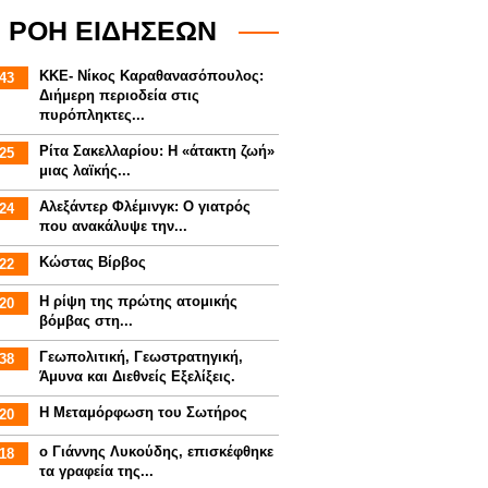
ΡΟΗ ΕΙΔΗΣΕΩΝ
ΚΚΕ- Νίκος Καραθανασόπουλος:
43
Διήμερη περιοδεία στις
πυρόπληκτες...
Ρίτα Σακελλαρίου: Η «άτακτη ζωή»
25
μιας λαϊκής...
Αλεξάντερ Φλέμινγκ: Ο γιατρός
24
που ανακάλυψε την...
Κώστας Βίρβος
22
Η ρίψη της πρώτης ατομικής
20
βόμβας στη...
Γεωπολιτική, Γεωστρατηγική,
38
Άμυνα και Διεθνείς Εξελίξεις.
Η Μεταμόρφωση του Σωτήρος
20
ο Γιάννης Λυκούδης, επισκέφθηκε
18
τα γραφεία της...