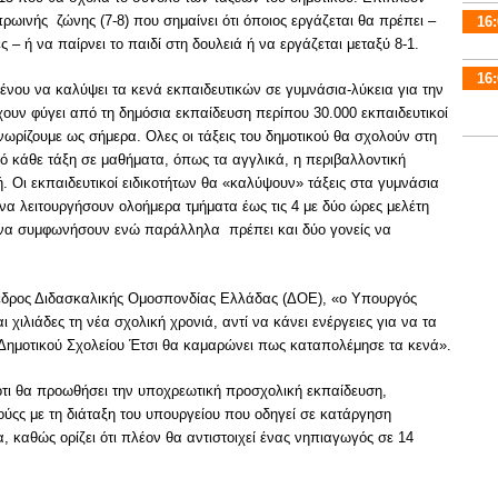
ωινής ζώνης (7-8) που σημαίνει ότι όποιος εργάζεται θα πρέπει –
16:
– ή να παίρνει το παιδί στη δουλειά ή να εργάζεται μεταξύ 8-1.
16:
ένου να καλύψει τα κενά εκπαιδευτικών σε γυμνάσια-λύκεια για την
ουν φύγει από τη δημόσια εκπαίδευση περίπου 30.000 εκπαιδευτικοί
ωρίζουμε ως σήμερα. Ολες οι τάξεις του δημοτικού θα σχολούν στη
ό κάθε τάξη σε μαθήματα, όπως τα αγγλικά, η περιβαλλοντική
ή. Οι εκπαιδευτικοί ειδικοτήτων θα «καλύψουν» τάξεις στα γυμνάσια
να λειτουργήσουν ολοήμερα τμήματα έως τις 4 με δύο ώρες μελέτη
 να συμφωνήσουν ενώ παράλληλα πρέπει και δύο γονείς να
όεδρος Διδασκαλικής Ομοσπονδίας Ελλάδας (ΔΟΕ), «ο Υπουργός
αι χιλιάδες τη νέα σχολική χρονιά, αντί να κάνει ενέργειες για να τα
 Δημοτικού Σχολείου Έτσι θα καμαρώνει πως καταπολέμησε τα κενά».
ότι θα προωθήσει την υποχρεωτική προσχολική εκπαίδευση,
ύςς με τη διάταξη του υπουργείου που οδηγεί σε κατάργηση
 καθώς ορίζει ότι πλέον θα αντιστοιχεί ένας νηπιαγωγός σε 14