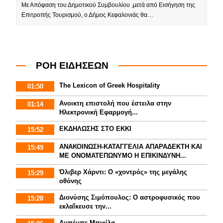
Με Απόφαση του Δημοτικού Συμβουλίου ,μετά από Εισήγηση της
Επιτροπής Τουρισμού, ο Δήμος Κεφαλονιάς θα…
ΡΟΗ ΕΙΔΗΣΕΩΝ
The Lexicon of Greek Hospitality
01:50
Aνοικτη επιστολή που έστειλα στην
01:14
Ηλεκτρονική Εφαρμογή...
ΕΚΔΗΛΩΣΗΣ ΣΤΟ ΕΚΚΙ
15:52
ΑΝΑΚΟΙΝΩΣΗ-ΚΑΤΑΓΓΕΛΙΑ ΑΠΑΡΑΔΕΚΤΗ ΚΑΙ
15:49
ΜΕ ΟΝΟΜΑΤΕΠΩΝΥΜΟ Η ΕΠΙΚΙΝΔΥΝΗ...
Όλιβερ Χάρντι: Ο «χοντρός» της μεγάλης
15:29
οθόνης
Διονύσης Σιμόπουλος: Ο αστροφυσικός που
15:28
εκλαΐκευσε την...
Αμπέμπε Μπικίλα