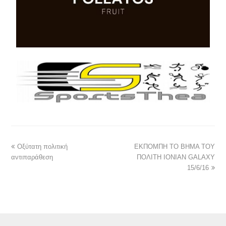
Οξύτατη πολιτική
ΕΚΠΟΜΠΗ ΤΟ ΒΗΜΑ ΤΟΥ
αντιπαράθεση
ΠΟΛΙΤΗ IONIAN GALAXY
15/6/16