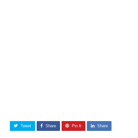
Tweet
Share
Pin It
Share