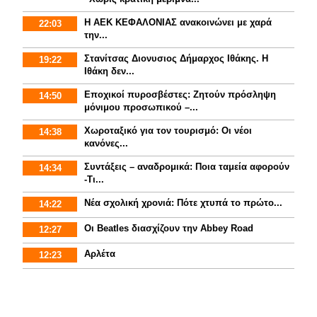
Η ΑΕΚ ΚΕΦΑΛΟΝΙΑΣ ανακοινώνει με χαρά
22:03
την...
Στανίτσας Διονυσιος Δήμαρχος Ιθάκης. Η
19:22
Ιθάκη δεν...
Εποχικοί πυροσβέστες: Ζητούν πρόσληψη
14:50
μόνιμου προσωπικού –...
Χωροταξικό για τον τουρισμό: Οι νέοι
14:38
κανόνες...
Συντάξεις – αναδρομικά: Ποια ταμεία αφορούν
14:34
-Τι...
Νέα σχολική χρονιά: Πότε χτυπά το πρώτο...
14:22
Οι Beatles διασχίζουν την Abbey Road
12:27
Αρλέτα
12:23