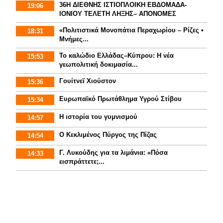
36Η ΔΙΕΘΝΗΣ ΙΣΤΙΟΠΛΟΙΚΗ ΕΒΔΟΜΑΔΑ-
19:06
ΙΟΝΙΟΥ ΤΕΛΕΤΗ ΛΗΞΗΣ– ΑΠΟΝΟΜΕΣ
«Πολιτιστικά Μονοπάτια Περαχωρίου – Ρίζες •
18:31
Μνήμες...
Το καλώδιο Ελλάδας–Κύπρου: Η νέα
15:53
γεωπολιτική δοκιμασία...
Γουίτνεϊ Χιούστον
15:36
Ευρωπαϊκό Πρωτάθλημα Υγρού Στίβου
15:34
Η ιστορία του γυμνισμoύ
14:57
Ο Κεκλιμένος Πύργος της Πίζας
14:54
Γ. Λυκούδης για τα λιμάνια: «Πόσα
14:33
εισπράττετε;...