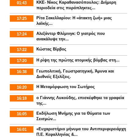
ΚΚΕ- Νίκος Καραθανασόπουλος: Διήμερη
01:43
περιοδεία στις πυρόπληκτες...
Ρίτα Σακελλαρίου: Η «άτακτη ζωή» μιας
17:25
λαϊκής...
Αλεξάντερ Φλέμινγκ: Ο γιατρός που
17:24
ανακάλυψε την...
Κώστας Βίρβος
17:22
Η ρίψη της πρώτης ατομικής βόμβας στη...
17:20
Γεωπολιτική, Γεωστρατηγική, Άμυνα και
16:38
Διεθνείς Εξελίξεις.
Η Μεταμόρφωση του Σωτήρος
16:20
ο Γιάννης Λυκούδης, επισκέφθηκε τα γραφεία
16:18
της...
Εκδήλωση Μνήμης για τα Θύματα των
16:05
Σεισμών...
«Ευχαριστήριο μήνυμα του Αντιπεριφερειάρχη
16:01
Π.Ε. Κεφαλληνίας &...