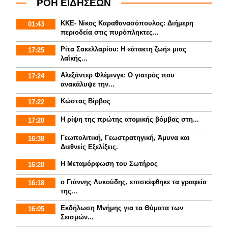
ΡΟΗ ΕΙΔΗΣΕΩΝ
ΚΚΕ- Νίκος Καραθανασόπουλος: Διήμερη
01:43
περιοδεία στις πυρόπληκτες...
Ρίτα Σακελλαρίου: Η «άτακτη ζωή» μιας
17:25
λαϊκής...
Αλεξάντερ Φλέμινγκ: Ο γιατρός που
17:24
ανακάλυψε την...
Κώστας Βίρβος
17:22
Η ρίψη της πρώτης ατομικής βόμβας στη...
17:20
Γεωπολιτική, Γεωστρατηγική, Άμυνα και
16:38
Διεθνείς Εξελίξεις.
Η Μεταμόρφωση του Σωτήρος
16:20
ο Γιάννης Λυκούδης, επισκέφθηκε τα γραφεία
16:18
της...
Εκδήλωση Μνήμης για τα Θύματα των
16:05
Σεισμών...