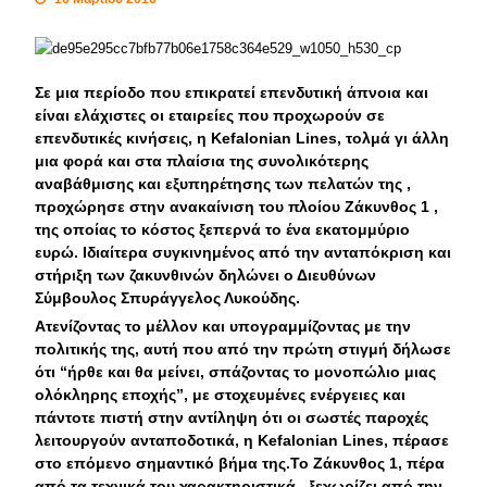
Σε μια περίοδο που επικρατεί επενδυτική άπνοια και
είναι ελάχιστες οι εταιρείες που προχωρούν σε
επενδυτικές κινήσεις, η Κefalonian Lines, τολμά γι άλλη
μια φορά και στα πλαίσια της συνολικότερης
αναβάθμισης και εξυπηρέτησης των πελατών της ,
προχώρησε στην ανακαίνιση του πλοίου Ζάκυνθος 1 ,
της οποίας το κόστος ξεπερνά το ένα εκατομμύριο
ευρώ. Ιδιαίτερα συγκινημένος από την ανταπόκριση και
στήριξη των ζακυνθινών δηλώνει ο Διευθύνων
Σύμβουλος Σπυράγγελος Λυκούδης.
Ατενίζοντας το μέλλον και υπογραμμίζοντας με την
πολιτικής της, αυτή που από την πρώτη στιγμή δήλωσε
ότι “ήρθε και θα μείνει, σπάζοντας το μονοπώλιο μιας
ολόκληρης εποχής”, με στοχευμένες ενέργειες και
πάντοτε πιστή στην αντίληψη ότι οι σωστές παροχές
λειτουργούν ανταποδοτικά, η Kefalonian Lines, πέρασε
στο επόμενο σημαντικό βήμα της.Το Ζάκυνθος 1, πέρα
από τα τεχνικά του χαρακτηριστικά , ξεχωρίζει από την