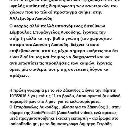
υψηλής αισθητικής διαμόρφωση των εσωτερικών του
χώρων που το τελικό πρόσταγμα ανήκει στην
AΑλεξάνδρα Λυκούδη.
Ο νεαρός αλλά πολλά υποσχόμενος Διευθύνων
Σύμβουλος Σπυράγγελος Λυκούδης, έχοντας την
στήριξη αλλά και την βαθιά γνώση (του χώρου)του
πατέρα του Διονύση Λυκούδη, δείχνει κι αυτό
επιβεβαιώνεται από τις μέχρι σήμερα κινήσεις του ότι
είναι διαθέσιμος και έτοιμος να διαχειριστεί και να
αντιμετωπίσει τις προκλήσεις των καιρών, έχοντας
όμως μία σταθερά, αυτή, της συνέπειας λόγου και
πράξεων.
Η πρώτη γνωριμία με το νέο Ζάκυνθος 1 έγινε την Πέμπτη
10/3/2016 λίγο μετά τις 11 το βράδυ, όπου αρκετοί ζακυνθινή
παρευρέθηκαν στο λιμάνι για τα καλωσορίσματα.
Ο Σπυράγγελος Λυκούδης , μίλησε για το Ζάκυνθος 1 , στην
κάμερα της ZantePress24 (Aακολουθεί video), ενώ αμέσως
μετά πραγματοποιήθηκε έκτακτη εκπομπή – αφιέρωμα στο
ΙοnianRadio.gr , με το δημοσιογράφο Δημήτρη Τετράδη.