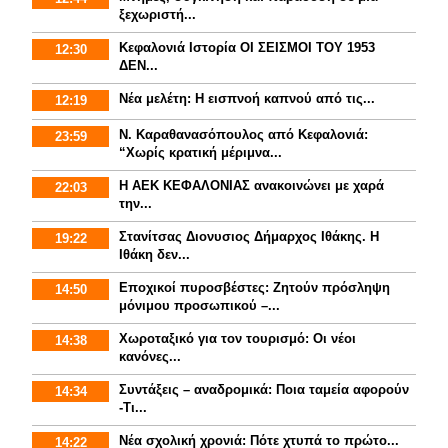
ξεχωριστή...
Κεφαλονιά Ιστορία ΟΙ ΣΕΙΣΜΟΙ ΤΟΥ 1953
12:30
ΔΕΝ...
Νέα μελέτη: Η εισπνοή καπνού από τις...
12:19
Ν. Καραθανασόπουλος από Κεφαλονιά:
23:59
“Χωρίς κρατική μέριμνα...
Η ΑΕΚ ΚΕΦΑΛΟΝΙΑΣ ανακοινώνει με χαρά
22:03
την...
Στανίτσας Διονυσιος Δήμαρχος Ιθάκης. Η
19:22
Ιθάκη δεν...
Εποχικοί πυροσβέστες: Ζητούν πρόσληψη
14:50
μόνιμου προσωπικού –...
Χωροταξικό για τον τουρισμό: Οι νέοι
14:38
κανόνες...
Συντάξεις – αναδρομικά: Ποια ταμεία αφορούν
14:34
-Τι...
Νέα σχολική χρονιά: Πότε χτυπά το πρώτο...
14:22