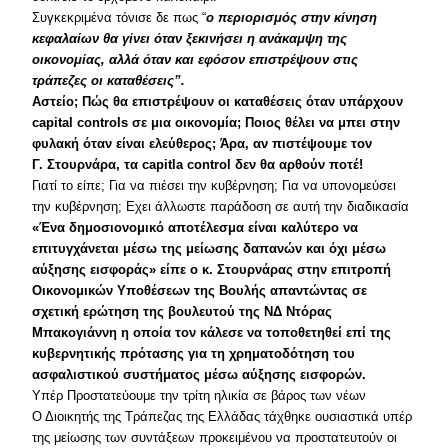
Συγκεκριμένα τόνισε δε πως “
ο περιορισμός στην κίνηση
κεφαλαίων θα γίνει όταν ξεκινήσει η ανάκαμψη της
οικονομίας, αλλά όταν και εφόσον επιστρέψουν στις
τράπεζες οι καταθέσεις”.
Αστείο; Πώς θα επιστρέψουν οι καταθέσεις όταν υπάρχουν
capital controls σε μια οικονομία; Ποιος θέλει να μπει στην
φυλακή όταν είναι ελεύθερος; Άρα, αν πιστέψουμε τον
Γ. Στουρνάρα, τα capitla control δεν θα αρθούν ποτέ!
Γιατί το είπε; Για να πιέσει την κυβέρνηση; Για να υπονομεύσει
την κυβέρνηση; Εχει άλλωστε παράδοση σε αυτή την διαδικασία
«Ένα δημοσιονομικό αποτέλεσμα είναι καλύτερο να
επιτυγχάνεται μέσω της μείωσης δαπανών και όχι μέσω
αύξησης εισφοράς» είπε ο κ. Στουρνάρας στην επιτροπή
Οικονομικών Υποθέσεων της Βουλής απαντώντας σε
σχετική ερώτηση της βουλευτού της ΝΔ Ντόρας
Μπακογιάννη η οποία τον κάλεσε να τοποθετηθεί επί της
κυβερνητικής πρότασης για τη χρηματοδότηση του
ασφαλιστικού συστήματος μέσω αύξησης εισφορών.
Υπέρ Προστατεύουμε την τρίτη ηλικία σε βάρος των νέων
Ο Διοικητής της Τράπεζας της Ελλάδας τάχθηκε ουσιαστικά υπέρ
της μείωσης των συντάξεων προκειμένου να προστατευτούν οι