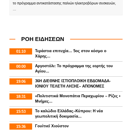
το πρόγραμμα αντικατάστασης παλιών ηλεκτροβόρων συσκευών,
…
ΡΟΗ ΕΙΔΗΣΕΩΝ
Τεράστια επιτυχία… 5ος στον κόσμο ο
01:10
Χάρης...
Αργοστόλι: Το πρόγραμμα της εορτής του
00:00
Αγίου...
36Η ΔΙΕΘΝΗΣ ΙΣΤΙΟΠΛΟΙΚΗ ΕΒΔΟΜΑΔΑ-
19:06
ΙΟΝΙΟΥ ΤΕΛΕΤΗ ΛΗΞΗΣ– ΑΠΟΝΟΜΕΣ
«Πολιτιστικά Μονοπάτια Περαχωρίου – Ρίζες •
18:31
Μνήμες...
Το καλώδιο Ελλάδας–Κύπρου: Η νέα
15:53
γεωπολιτική δοκιμασία...
Γουίτνεϊ Χιούστον
15:36