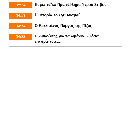
Ευρωπαϊκό Πρωτάθλημα Υγρού Στίβου
15:34
Η ιστορία του γυμνισμoύ
14:57
Ο Κεκλιμένος Πύργος της Πίζας
14:54
Γ. Λυκούδης για τα λιμάνια: «Πόσα
14:33
εισπράττετε;...