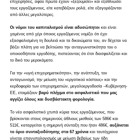
επιχειρήσεις, αφού πρώτα έχουν «ξεζουμίσει» και εξαθλιώσει
τους εργαζόμενους, είτε κατεβάζουν ρολά, είτε εξαγοράζονται
από άλλες μεγαλύτερες.
Οι νόμοι του καπιταλισμού είναι αδυσώπητοι
και είναι
χαμένος από χέρι όποιος εργαζόμενος νομίζει ότι έχει
εξασφαλισμένη τη δουλειά και τα δικαιώματα του, αν δέχεται να
βάζει πλάτη για να βελτιώσει την ανταγωνιστικότητα του ο
οποιοσδήποτε εργοδότης, πιστεύοντας ότι έτσι διασφαλίζεται και
το δικό του μεροκάματο.
Για την «υγιή επιχειρηματικότητα», την ανάπτυξη, τον
ανταγωνισμό, την μείωση του «εργατικού κόστους» και την
κερδοφορία των επιχειρηματιών, μεγαλοεργοδοσία –Κυβέρνηση-
ΕΕ, ετοιμάζουν
βαρύ πλήγμα στο ασφαλιστικό που μας
αγγίζει όλους και δυσβάστακτη φορολογία.
Το νέο ασφαλιστικό χτυπά κύρια τους εργαζόμενους, που
βρίσκονται στους σημερινούς άθλιους μισθούς των 586€ και
511€, καταργείται η σημερινή σύνταξη που ήταν 486€,
αυξάνεται
το όριο συνταξιοδότησης στα 67 χρόνια
και ταυτόχρονα
γίνεται επανυπολογισμός με μείωση βεβαίως των ήδη