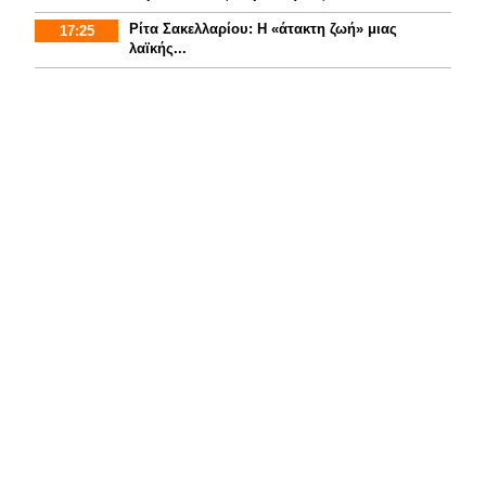
Ρίτα Σακελλαρίου: Η «άτακτη ζωή» μιας
17:25
λαϊκής...