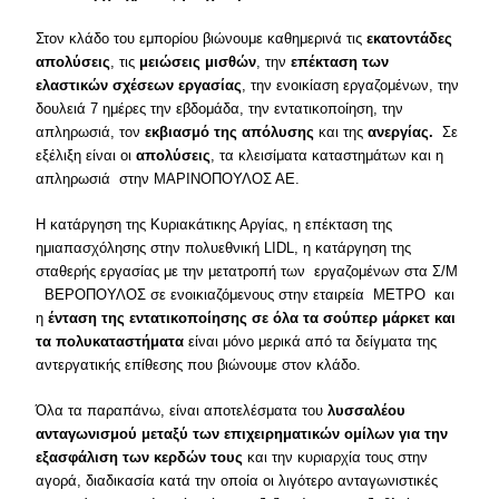
Στον κλάδο του εμπορίου βιώνουμε καθημερινά τις
εκατοντάδες
απολύσεις
, τις
μειώσεις μισθών
, την
επέκταση των
ελαστικών σχέσεων εργασίας
, την ενοικίαση εργαζομένων, την
δουλειά 7 ημέρες την εβδομάδα, την εντατικοποίηση, την
απληρωσιά, τον
εκβιασμό της απόλυσης
και της
ανεργίας.
Σε
εξέλιξη είναι οι
απολύσεις
, τα κλεισίματα καταστημάτων και η
απληρωσιά στην ΜΑΡΙΝΟΠΟΥΛΟΣ ΑΕ.
Η κατάργηση της Κυριακάτικης Αργίας, η επέκταση της
ημιαπασχόλησης στην πολυεθνική LIDL, η κατάργηση της
σταθερής εργασίας με την μετατροπή των εργαζομένων στα Σ/Μ
ΒΕΡΟΠΟΥΛΟΣ σε ενοικιαζόμενους στην εταιρεία ΜΕΤΡΟ και
η
ένταση της εντατικοποίησης σε όλα τα σούπερ μάρκετ και
τα πολυκαταστήματα
είναι μόνο μερικά από τα δείγματα της
αντεργατικής επίθεσης που βιώνουμε στον κλάδο.
Όλα τα παραπάνω, είναι αποτελέσματα του
λυσσαλέου
ανταγωνισμού μεταξύ των επιχειρηματικών ομίλων για την
εξασφάλιση των κερδών τους
και την κυριαρχία τους στην
αγορά, διαδικασία κατά την οποία οι λιγότερο ανταγωνιστικές