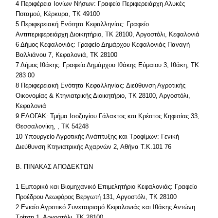
4 Περιφέρεια Ιονίων Νήσων: Γραφείο Περιφερειάρχη Αλυκές
Ποταμού, Κέρκυρα, ΤΚ 49100
5 Περιφερειακή Ενότητα Κεφαλληνίας: Γραφείο
Αντιπεριφερειάρχη Διοικητήριο, ΤΚ 28100, Αργοστόλι, Κεφαλονιά
6 Δήμος Κεφαλονιάς: Γραφείο Δημάρχου Κεφαλονιάς Παναγή
Βαλλιάνου 7, Κεφαλονιά, ΤΚ 28100
7 Δήμος Ιθάκης: Γραφείο Δημάρχου Ιθάκης Εύμαιου 3, Ιθάκη, ΤΚ
283 00
8 Περιφερειακή Ενότητα Κεφαλληνίας: Διεύθυνση Αγροτικής
Οικονομίας & Κτηνιατρικής Διοικητήριο, ΤΚ 28100, Αργοστόλι,
Κεφαλονιά
9 ΕΛΟΓΑΚ: Τμήμα Ισοζυγίου Γάλακτος και Κρέατος Κηφισίας 33,
Θεσσαλονίκη, , ΤΚ 54248
10 Υπουργείο Αγροτικής Ανάπτυξης και Τροφίμων: Γενική
Διεύθυνση Κτηνιατρικής Αχαρνών 2, Αθήνα Τ.Κ.101 76
Β. ΠΙΝΑΚΑΣ ΑΠΟΔΕΚΤΩΝ
1 Εμπορικό και Βιομηχανικό Επιμελητήριο Κεφαλονιάς: Γραφείο
Προέδρου Λεωφόρος Βεργωτή 131, Αργοστόλι, ΤΚ 28100
2 Ενιαίο Αγροτικό Συνεταιρισμό Κεφαλονιάς και Ιθάκης Αντώνη
Τρίτση 1, Αργοστόλι, ΤΚ 28100