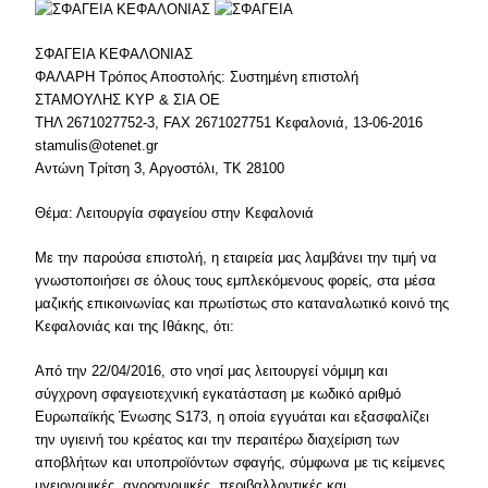
ΣΦΑΓΕΙΑ ΚΕΦΑΛΟΝΙΑΣ
ΦΑΛΑΡΗ Τρόπος Αποστολής: Συστημένη επιστολή
ΣΤΑΜΟΥΛΗΣ ΚΥΡ & ΣΙΑ ΟΕ
ΤΗΛ 2671027752-3, FAX 2671027751 Κεφαλονιά, 13-06-2016
stamulis@otenet.gr
Αντώνη Τρίτση 3, Αργοστόλι, ΤΚ 28100
Θέμα: Λειτουργία σφαγείου στην Κεφαλονιά
Με την παρούσα επιστολή, η εταιρεία μας λαμβάνει την τιμή να
γνωστοποιήσει σε όλους τους εμπλεκόμενους φορείς, στα μέσα
μαζικής επικοινωνίας και πρωτίστως στο καταναλωτικό κοινό της
Κεφαλονιάς και της Ιθάκης, ότι:
Από την 22/04/2016, στο νησί μας λειτουργεί νόμιμη και
σύγχρονη σφαγειοτεχνική εγκατάσταση με κωδικό αριθμό
Ευρωπαϊκής Ένωσης S173, η οποία εγγυάται και εξασφαλίζει
την υγιεινή του κρέατος και την περαιτέρω διαχείριση των
αποβλήτων και υποπροϊόντων σφαγής, σύμφωνα με τις κείμενες
υγειονομικές, αγορανομικές, περιβαλλοντικές και