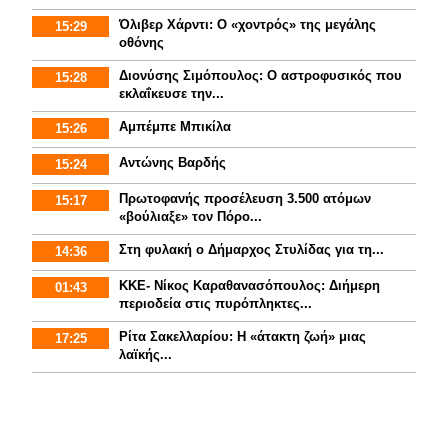
Όλιβερ Χάρντι: Ο «χοντρός» της μεγάλης
15:29
οθόνης
Διονύσης Σιμόπουλος: Ο αστροφυσικός που
15:28
εκλαΐκευσε την...
Αμπέμπε Μπικίλα
15:26
Αντώνης Βαρδής
15:24
Πρωτοφανής προσέλευση 3.500 ατόμων
15:17
«βούλιαξε» τον Πόρο...
Στη φυλακή ο Δήμαρχος Στυλίδας για τη...
14:36
ΚΚΕ- Νίκος Καραθανασόπουλος: Διήμερη
01:43
περιοδεία στις πυρόπληκτες...
Ρίτα Σακελλαρίου: Η «άτακτη ζωή» μιας
17:25
λαϊκής...