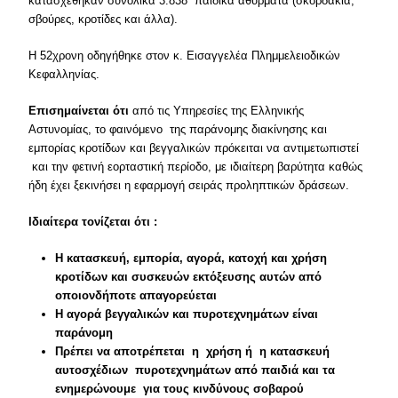
κατασχέθηκαν συνολικά 3.838 παιδικά αθύρματα (σκορδάκια,
σβούρες, κροτίδες και άλλα).
Η 52χρονη οδηγήθηκε στον κ. Εισαγγελέα Πλημμελειοδικών
Κεφαλληνίας.
Επισημαίνεται ότι
από τις Υπηρεσίες της Ελληνικής
Αστυνομίας, το φαινόμενο της παράνομης διακίνησης και
εμπορίας κροτίδων και βεγγαλικών πρόκειται να αντιμετωπιστεί
και την φετινή εορταστική περίοδο, με ιδιαίτερη βαρύτητα καθώς
ήδη έχει ξεκινήσει η εφαρμογή σειράς προληπτικών δράσεων.
Ιδιαίτερα τονίζεται
ότι :
Η κατασκευή, εμπορία, αγορά, κατοχή και χρήση
κροτίδων και συσκευών εκτόξευσης αυτών από
οποιονδήποτε απαγορεύεται
Η αγορά βεγγαλικών και πυροτεχνημάτων είναι
παράνομη
Πρέπει να αποτρέπεται η χρήση ή η κατασκευή
αυτοσχέδιων πυροτεχνημάτων από παιδιά και τα
ενημερώνουμε για τους κινδύνους σοβαρού